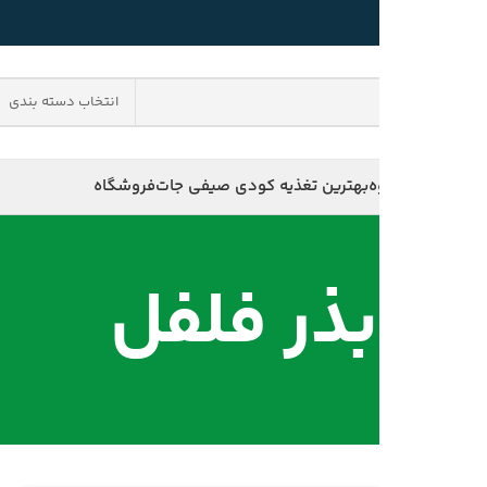
09173523871
مشاوره :
0
تومان