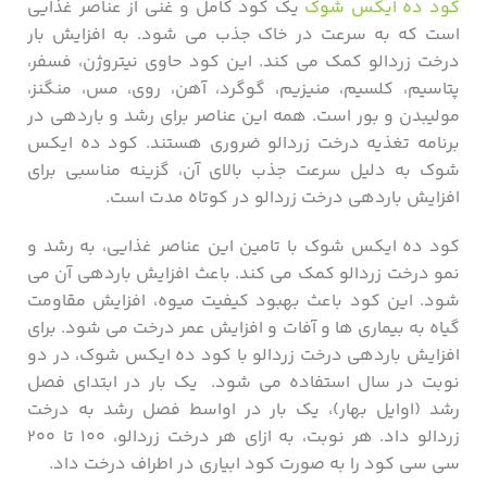
کود ده ایکس شوک
یک کود کامل و غنی از عناصر غذایی
است که به سرعت در خاک جذب می ‌شود. به افزایش بار
درخت زردالو کمک می ‌کند. این کود حاوی نیتروژن، فسفر،
پتاسیم، کلسیم، منیزیم، گوگرد، آهن، روی، مس، منگنز،
مولیبدن و بور است. همه این عناصر برای رشد و باردهی در
برنامه تغذیه درخت زردالو ضروری هستند. کود ده ایکس
شوک به دلیل سرعت جذب بالای آن، گزینه مناسبی برای
افزایش باردهی درخت زردالو در کوتاه‌ مدت است.
کود ده ایکس شوک با تامین این عناصر غذایی، به رشد و
نمو درخت زردالو کمک می ‌کند. باعث افزایش باردهی آن می‌
شود. این کود باعث بهبود کیفیت میوه‌، افزایش مقاومت
گیاه به بیماری‌ ها و آفات و افزایش عمر درخت می ‌شود. برای
افزایش باردهی درخت زردالو با کود ده ایکس شوک، در دو
نوبت در سال استفاده می شود. یک بار در ابتدای فصل
رشد (اوایل بهار)، یک بار در اواسط فصل رشد به درخت
زردالو داد. هر نوبت، به ازای هر درخت زردالو، ۱۰۰ تا ۲۰۰
سی سی کود را به صورت کود ابیاری در اطراف درخت داد.