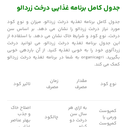
جدول کامل برنامه غذایی درخت زردالو
جدول کامل برنامه تغذیه درخت زردالو، میزان و نوع کود
مورد نیاز درخت زردالو را نشان می دهد. بر اساس سن
درخت، نوع کود و شرایط خاک نشان می ‌دهد. با استفاده از
این جدول برنامه تغذیه درخت زردالو، می ‌توانید درخت
زردآلوی خود را به خوبی تغذیه کنید. از آن باردهی خوبی
بگیرید. organicagri به شما در برنامه تغذیه درخت زردالو
کمک می کند.
مقدار
زمان
نوع کود
تاثیر کود
مصرف
مصرف
به ازای هر
اصلاح خاک
کمپوست
سال سن
و جذب
ورمی یا
چالکود
درخت دو
بهتر عناصر
کمپوست
کیلو
غذایی