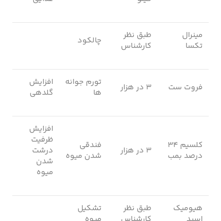
مینرال
طبق نظر
چالکود
تکسا
کارشناس
تورم جوانه
افزایش
فروت ست
۳ در هزار
ها
گلدهی
افزایش
ظرفیت
کلسیم ۳۴
فندقی
۳ در هزار
درشت
درصد بمب
شدن میوه
شدن
میوه
هیومیک
طبق نظر
تشکیل
اسید
کارشناس
میوه