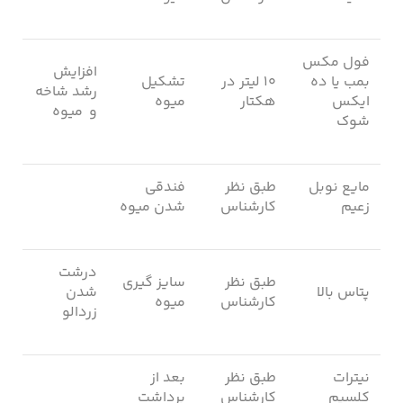
فول مکس
افزایش
بمب یا ده
۱۰ لیتر در
تشکیل
رشد شاخه
ایکس
هکتار
میوه
و میوه
شوک
مایع نوبل
طبق نظر
فندقی
زعیم
کارشناس
شدن میوه
درشت
طبق نظر
سایز گیری
پتاس بالا
شدن
کارشناس
میوه
زردالو
نیترات
طبق نظر
بعد از
کلسیم
کارشناس
برداشت