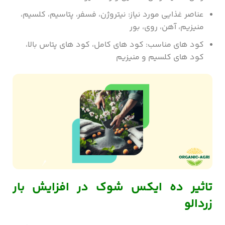
عناصر غذایی مورد نیاز: نیتروژن، فسفر، پتاسیم، کلسیم،
منیزیم، آهن، روی، بور
کود های مناسب: کود های کامل، کود های پتاس بالا،
کود های کلسیم و منیزیم
تاثیر ده ایکس شوک در افزایش بار
زردالو