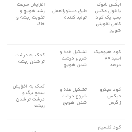
ایکس شوک
افزایش سرعت
یا فول مکس
طبق دستورالعمل
رشد هویج و
بمب یک کود
تولید کننده
تقویت ریشه و
کامل تقویتی
خاک
هویج
کود هیومیک
تشکیل غده و
کمک به درشت
اسید ۸۰
شروع درشت
‌تر شدن ریشه
درصد
شدن هویج
کمک به افزایش
کود میکرو
تشکیل غده و
سطح برگ و
میکس
شروع درشت
درشت ‌تر شدن
زاگرس
شدن هویج
ریشه
کود کلسیم