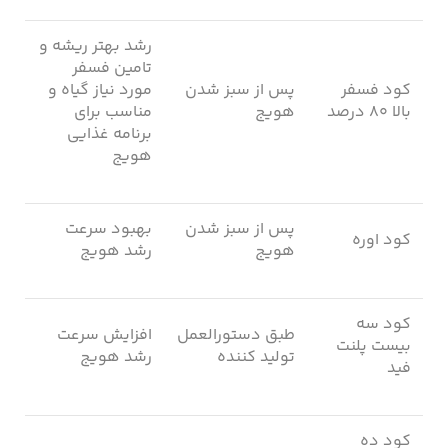
رشد بهتر ریشه و
تامین فسفر
کود فسفر
پس از سبز شدن
مورد نیاز گیاه و
بالا ۸۰ درصد
هویج
مناسب برای
برنامه غذایی
هویج
پس از سبز شدن
بهبود سرعت
کود اوره
هویج
رشد هویج
کود سه
طبق دستورالعمل
افزایش سرعت
بیست پلنت
تولید کننده
رشد هویج
فید
کود ده