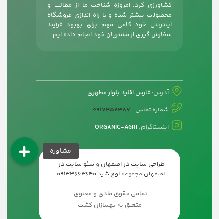
کشاورزی کرد. امروزه شناخت ما از مطالب و
محصولات بیشتر شده و با راه اندازی فروشگاه
اینترنتی خود گامی مهم برای بهبود فرآیند
سفارش گیری از مشتریان خود انجام داده ایم.
آدرس:
فارس اقلید بلوار مطهری
شماره تماس:
09173523871
اینستاگرام:
ORGANIC-AGRI
طراحی سایت در اصفهان
و
سئو سایت در
اصفهان
مجموعه
اوج شید
09133663640
تمامی حقوق مادی و معنوی
متعلق به بهسازان کشت