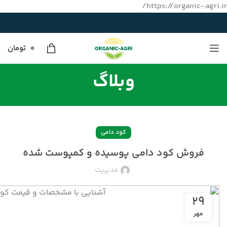
https://organic-agri.ir/
0
تومان
وبلاگ
کود دامی
فروش کود دامی پوسیده و کمپوست شده
مدیریت
۲۹
مهر