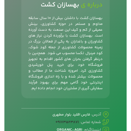
درباره ی
بهسازان کشت
بهسازان کشت با داشتن بیش از 10 سال سابقه
مداوم و مستمر در حوزه کشاورزی، بینش
عمیقی از کم و کیف این صنعت به دست آورده
است. بهسازان کشت با برآورده کردن نیاز های
کشاورزان و باغداران به یکی از فعالان بزرگ در
زمینه محصولات کشاورزی از جمله
کود شوک
،
کود مینرال تکسا محسوب می شود. همچنین با
درنظر گرفتن بحران های کشور اقدام به تجهیز
فروشگاه خود برای خرید پنل خورشیدی
کشاورزی کرد. امروزه شناخت ما از مطالب و
محصولات بیشتر شده و با راه اندازی فروشگاه
اینترنتی خود گامی مهم برای بهبود فرآیند
سفارش گیری از مشتریان خود انجام داده ایم.
آدرس:
فارس اقلید بلوار مطهری
شماره تماس:
09173523871
اینستاگرام:
ORGANIC-AGRI