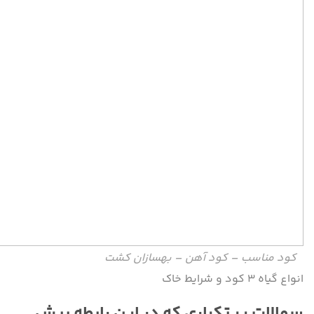
کود مناسب – کود آهن – بهسازان کشت
انواع گیاه ۳ کود و شرایط خاک
سوالات پر تکراری که در این رابطه پیش