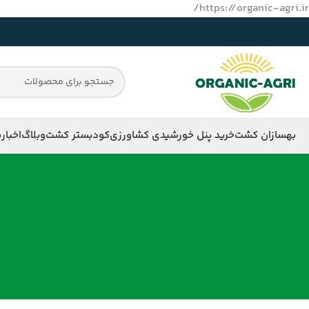
https://organic-agri.ir/
بهسازان کشت
خرید پنل خورشیدی کشاورزی
کود
بستر کشت
وبلاگ
اخبار
ب