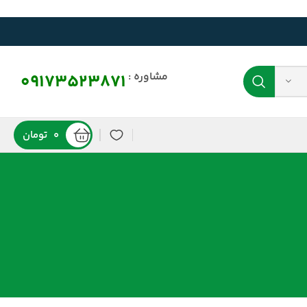
مشاوره :
09173523871
0
تومان