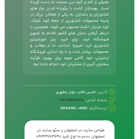
عمیقی از کم و کیف این صنعت به دست آورده
است. بهسازان کشت با برآورده کردن نیاز های
کشاورزان و باغداران به یکی از فعالان بزرگ در
زمینه محصولات کشاورزی از جمله
کود شوک
،
کود مینرال تکسا محسوب می شود. همچنین با
درنظر گرفتن بحران های کشور اقدام به تجهیز
فروشگاه خود برای خرید پنل خورشیدی
کشاورزی کرد. امروزه شناخت ما از مطالب و
محصولات بیشتر شده و با راه اندازی فروشگاه
اینترنتی خود گامی مهم برای بهبود فرآیند
سفارش گیری از مشتریان خود انجام داده ایم.
آدرس:
فارس اقلید بلوار مطهری
شماره تماس:
09173523871
اینستاگرام:
ORGANIC-AGRI
طراحی سایت در اصفهان
و
سئو سایت در
اصفهان
مجموعه
اوج شید
09133663640