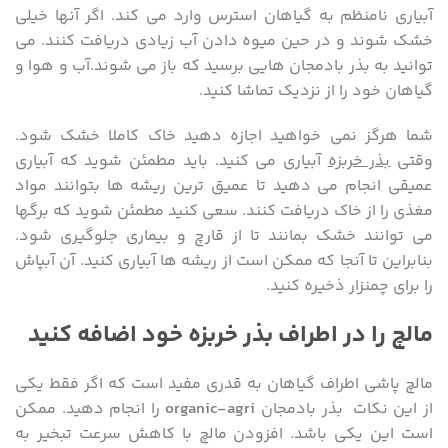
آبیاری نامنظم به گیاهان استرس وارد می کند. اگر آنها خیلی
خشک شوند و در حین میوه دادن آب زیادی دریافت کنند. می
توانید به بذر بادمجان هایی برسید که باز می شوند.آب و هوا و
گیاهان خود را از نزدیک تماشا کنید.
شما هرگز نمی خواهید اجازه دهید خاک کاملا خشک شود.
وقتی
بذر خربزه
آبیاری می کنید. باید مطمئن شوید که آبیاری
عمیقی انجام می دهید تا عمیق ترین ریشه ها بتوانند مواد
مغذی را از خاک دریافت کنند. سعی کنید مطمئن شوید که برگها
می توانند خشک بمانند تا از قارچ و بیماری جلوگیری شود.
بنابراین تا آنجا که ممکن است از ریشه ها آبیاری کنید. آن آبپاش
را برای چمنزار ذخیره کنید.
مالچ را در اطراف بذر خربزه خود اضافه کنید
مالچ پاشی اطراف گیاهان به قدری مفید است که اگر فقط یکی
از این نکات بذر بادمجان
organic-agri
را انجام دهید. ممکن
است این یکی باشد. افزودن مالچ با کاهش سرعت تبخیر به