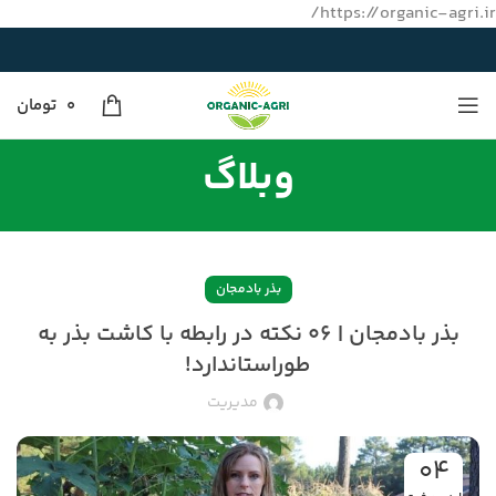
https://organic-agri.ir/
0
تومان
وبلاگ
بذر بادمجان
بذر بادمجان | ۰۶ نکته در رابطه با کاشت بذر به
طوراستاندارد!
مدیریت
۰۴