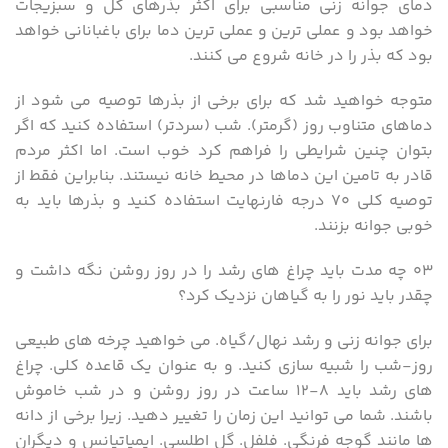
دمای جوانه زنی مناسبی برای اکثر بذرهای گل و سبزیجات
خواهد بود و عملی ترین و عملی ترین دما برای باغبانانی خواهد
بود که بذر را در خانه شروع می کنند.
متوجه خواهید شد که برای برخی از بذرها توصیه می شود از
دماهای متناوب روز (گرمتر). شب (سردتر) استفاده کنید که اگر
بتوان چنین شرایطی را فراهم کرد خوب است. اما اکثر مردم
قادر به تامین این دماها در محیط خانه نیستند. بنابراین فقط از
توصیه کلی ۷۰ درجه فارنهایت استفاده کنید و بذرها باید به
خوبی جوانه بزنند.
۰۳ چه مدت باید چراغ های رشد را در روز روشن نگه داشت و
چقدر باید نور را به گیاهان نزدیک کرد؟
برای جوانه زنی و رشد نهال/گیاه. می خواهید چرخه های طبیعی
روز-شب را شبیه سازی کنید. و به عنوان یک قاعده کلی. چراغ
های رشد باید ۸-۱۲ ساعت در روز روشن و در شب خاموش
باشند. شما می توانید این زمان را تغییر دهید. زیرا برخی از دانه
ها مانند گوجه فرنگی. فلفل. گل اطلسی. ایمپاتیانس و دیگران