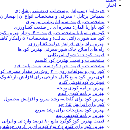
اخبار
خرید انواع سمپاش بیست لیتری دستی و شارژی
سمپاش پرتابل + معرفی و مشخصات انواع آن | بهسازا
مشخصات و قیمت سمپاش پشتی موتوری
کود باواریا المان؛ معجزه ای در صنعت کشاورزی
کود اهن اسپانیا مشخصات و قیمت + ۴ نوع از بهترین کود اهن خارجی
کود ضد شوری (انتی سالت) و مشخصات+ ۵ راهکار کاهش شوری خاک
بهترین راه برای افزایش درامد کشاورزی
راه های اصلاح خاک شور-معرفی بهترین کود ها
قیمت کود ۱۰x شوک آمریکایی
مشخصات و قیمت بهترین کود کلسیم
مشخصات و قیمت خرید کود سه بیست پلنت فید
کود روی و سولفات روی + ۳ روش در مقدار مصرف کود روی
قوی ترین کود مایع کامل خارجی برای افزایش بار (شوک)
قویترین کود تقویتی گندم
بهترین برنامه کودی یونجه
بهترین برنامه کودی گندم
بهترین کود برای گلخانه- رشد سریع و افزایش محصول
کود برای افزایش تناژ جو
بهترین کود سبزیجات برای رشد سریع
بهترین برنامه کوددهی پنبه
قیمت بهترین کود گوگرد مایع ۸۰ درصد وارداتی و ایرانی
بهترین کود برای گندم و ۷ نوع کود برای پر کردن خوشه و افزایش تناژ