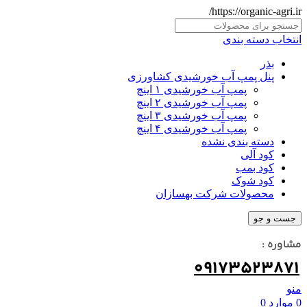
https://organic-agri.ir/
انتخاب دسته بندی
بذر
پنل پمپ آب خورشیدی کشاورزی
پمپ آب خورشیدی ۱ اینچ
پمپ آب خورشیدی ۲ اینچ
پمپ آب خورشیدی ۳ اینچ
پمپ آب خورشیدی ۴ اینچ
دسته بندی نشده
کود آلی
کود بمب
کود شوک
محصولات شرکت بهسازان
جست و جو
مشاوره :
09173523871
منو
0
موارد
0