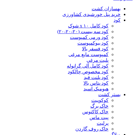
بهسازان کشت
خرید پنل خورشیدی کشاورزی
کود
کود کامل ۱۰ x شوک
کود سه بیست (۲۰-۲۰-۲۰)
کود ورمی کمپوست
کود بیوکمپوست
کود فسفر بالا
کمپوست مایع مرغی
پلیت مرغی
کود کامل آلی گرانوله
کود مخصوص چالکود
کود پلنت فید
کود پتاس بالا
هیومیک اسید
بستر کشت
کوکوپیت
خاک برگ
خاک کاکتوس
پیت ماس
پرلیت
خاک روف گاردن
وبلاگ