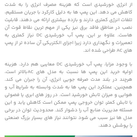
از انرژی خورشیدی است که هزینه مصرف انرژی را به شدت
کاهش می ‌دهد. این پمپ‌ ها به دلیل کارکرد با جریان مستقیم،
تلفات انرژی کمتری دارند و بازده بیشتری ارائه می‌ دهند. قابلیت
نصب در مناطق فاقد برق نیز یکی از مهم ‌ترین نقاط قوت آن
هاست. علاوه بر این، پمپ آب خورشیدی DC نیاز کمتری به
تعمیرات و نگهداری دارد زیرا اجزای الکتریکی آن ساده ‌تر از پمپ‌
های AC طراحی شده‌ اند.
با وجود مزایا، پمپ آب خورشیدی DC معایبی هم دارد. هزینه
اولیه خرید این پمپ ‌ها نسبت به مدل‌ های ACبالاتر است،
هرچند در بلند مدت صرفه‌ جویی انرژی، آن را جبران می‌ کند.
همچنین، عملکرد این پمپ‌ ها به شدت وابسته به شرایط آب و
هوایی و میزان تابش خورشید است. در روز های ابری یا فصولی
با تابش کمتر، توان خروجی پمپ ممکن است کاهش یابد و این
مسئله مدیریت منابع آب را دشوار کند. محدودیت توان در برخی
مدل ‌ها نیز سبب می ‌شود نتوانند نیاز های بسیار بزرگ صنعتی
را پوشش دهند.