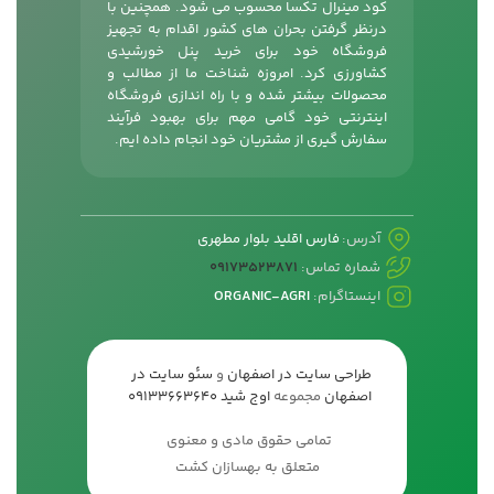
کود مینرال تکسا محسوب می شود. همچنین با
درنظر گرفتن بحران های کشور اقدام به تجهیز
فروشگاه خود برای خرید پنل خورشیدی
کشاورزی کرد. امروزه شناخت ما از مطالب و
محصولات بیشتر شده و با راه اندازی فروشگاه
اینترنتی خود گامی مهم برای بهبود فرآیند
سفارش گیری از مشتریان خود انجام داده ایم.
آدرس:
فارس اقلید بلوار مطهری
شماره تماس:
09173523871
اینستاگرام:
ORGANIC-AGRI
طراحی سایت در اصفهان
و
سئو سایت در
اصفهان
مجموعه
اوج شید
09133663640
تمامی حقوق مادی و معنوی
متعلق به بهسازان کشت