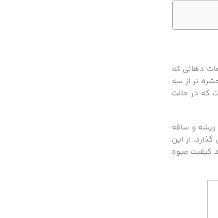
 قطعات دهانی که
باشد. آخرین بند شکمی حشره نر از سه
 لیمویی است که در حالت
 ریشه و ساقه
ذارد. از این
ود کیفیت میوه