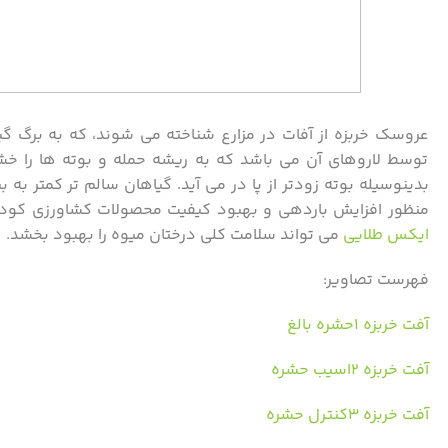
عروسک خربزه از آفات در مزارع شناخته می شوند، که به برگ گیا
توسط لاروهای آن می باشد که به ریشه حمله و بوته ها را خش
بدینوسیله بوته زودتر از پا در می آید. گیاهان سالم تر کمتر به 
منظور افزایش باردهی و بهبود کیفیت محصولات کشاورزی کود
ایکس طلایی
می تواند سلامت کلی درختان میوه را بهبود بخشد.
فهرست تصاویر:
آفت خربزه ۱حشره بالغ
آفت خربزه ۲اسیب حشره
آفت خربزه ۳کنترل حشره