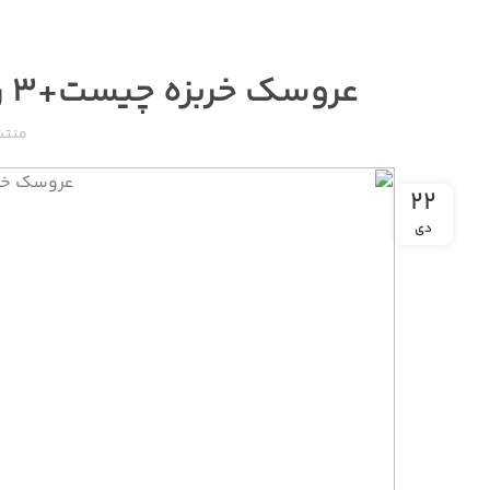
عروسک خربزه چیست+۳ راهکار مبارزه با افت عروسک خربزه
منتش
۲۲
دی