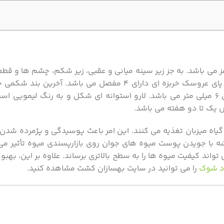
رنگ این حشره قرمز می باشد. به جز زیر سینه میانی و عقبی، زیر شکم، چشم ها و
تیره است. شاخک ها ۱۱ مفصلی و بین دو چشم قرار دارند. پنجه پای عروسک خربزه ای دارای ۴ مفصل می 
قسمت تشکیل شده است. تخم حشره زرد رنگ و بیضوی با طول ۶ میلی متر می باشد. لارو استوانه ای شکل و به رنگ
 گیاه میزبان تغذیه می کنند. این امر باعث پوسیدگی و پژمرده شدن
ه با جویدن پوست میوه های جوان روی بازارپسندی میوه تأثیر می گ
واند کیفیت میوه ها را به سطح بالاتری برساند. علاوه بر این، بهب
د شوک
را می توانید در سایت بهسازان کشت مشاهده کنید.