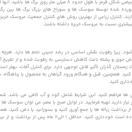
اولین مرحله تشخیص و بازرسی که در ان به دنبال سوسک های بیضی شکل قرمز با طول حدود ۸ میلی متر
 خورده شده توسط سوسک ها و سوراخ های بزرگ برگ ها بین رگبر
ارند. کنترل زراعی از بهترین روش های کنترل جمعیت عروسک‌ خربزه
یشتری نسبت به عروسک‌ خربزه داشته باشند.
شود. زیرا رطوبت نقش اساسی در رشد جنینی تخم ها دارد. هرچه 
 روش جوی و پشته باعث کاهش دسترسی به رطوبت شده و از تفریخ آ
مستان گذران تأثیر قابل توجهی دارد. برای کنترل آفات، بهتر است 
نید. همچنین، قبل و هنگام ورود گیاهان به محصول یا پناهگاه، سل
داری کنید.
ل ها فراهم کنید. این شرایط شامل کود و آب کافی می باشد. شما 
کشاورزی و کشت بذر نیاز دارید تهیه فرمایید. در اوایل صبح یا عصر، می توان سوسک ها
رداشت زباله ها را جمع آوری کنید و بسوزانید یا دفن کنید. هم
محصولات جدید در همان زمینی که شیوع سوسک در آن رخ داده است خودداری کنید. حداقل ۱ ال