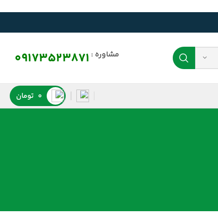
مشاوره :
09173523871
0
تومان