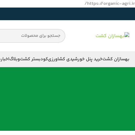
https://organic-agri.ir/
بهسازان کشت
خرید پنل خورشیدی کشاورزی
کود
بستر کشت
وبلاگ
اخبار
ب