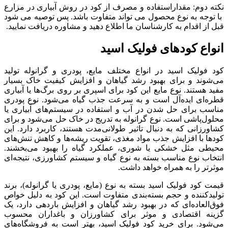
نکته دوم: مقداراستفاده و مصرف از کود در روش آبیاری در مزارع
با توجه به نوع محصول می تواند متفاوت باشد. پس توصیه می شود
قبل از اقدام به کارشناسان ما اطلاع دهید و مشاوره دریافت نمایید.
انواع کودهای فولیک اسید
کود فولیک اسید در انواع مختلف مایع، پودری و گرانوله تولید
می‌شوند و برای بهبود رشد گیاهان و افزایش کیفیت خاک بسیار
مفید هستند. نوع مایع این کود برای اسپری بر روی برگ‌ها یا آبیاری
قطره‌ای ایده‌آل است و به سرعت جذب گیاه می‌شود. نوع پودری
مناسب برای حل شدن در آب و استفاده در سیستم‌های آبیاری یا
محلول‌پاشی است. نوع گرانوله به تدریج در خاک حل می‌شود و برای
کشاورزانی که به دنبال تاثیر طولانی‌مدت هستند، کاربرد دارد. این
کودها با افزایش جذب مواد مغذی، تقویت ریشه‌ها و کاهش تنش‌های
محیطی مثل خشکی یا شوری، عملکرد گیاه را بهبود می‌بخشند.
انتخاب نوع مناسب بسته به نوع گیاه و سیستم کشاورزی، نتیجه‌ای
موثرتر را به همراه خواهد داشت.
قیمت کود فولیک اسید بسته به نوع (مایع، پودری یا گرانوله)، برند
تولیدکننده و حجم بسته‌بندی متفاوت است. این کود به دلیل خواص
فوق‌العاده‌ای که در بهبود رشد گیاهان و افزایش باردهی دارد، یک
گزینه اقتصادی و موثر برای کشاورزان و باغداران محسوب
می‌شود. برای خرید کود فولیک اسید، بهتر است به فروشگاه‌های