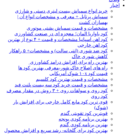
اخبار
خرید انواع سمپاش بیست لیتری دستی و شارژی
سمپاش پرتابل + معرفی و مشخصات انواع آن |
بهسازان کشت
مشخصات و قیمت سمپاش پشتی موتوری
کود باواریا المان؛ معجزه ای در صنعت کشاورزی
کود اهن اسپانیا مشخصات و قیمت + ۴ نوع از بهترین
کود اهن خارجی
کود ضد شوری (انتی سالت) و مشخصات+ ۵ راهکار
کاهش شوری خاک
بهترین راه برای افزایش درامد کشاورزی
راه های اصلاح خاک شور-معرفی بهترین کود ها
قیمت کود ۱۰x شوک آمریکایی
مشخصات و قیمت بهترین کود کلسیم
مشخصات و قیمت خرید کود سه بیست پلنت فید
کود روی و سولفات روی + ۳ روش در مقدار مصرف
کود روی
قوی ترین کود مایع کامل خارجی برای افزایش بار
(شوک)
قویترین کود تقویتی گندم
بهترین برنامه کودی یونجه
بهترین برنامه کودی گندم
بهترین کود برای گلخانه- رشد سریع و افزایش محصول