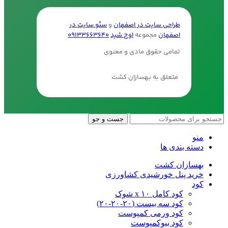
طراحی سایت در اصفهان
و
سئو سایت در
اصفهان
مجموعه
اوج شید
09133663640
تمامی حقوق مادی و معنوی
متعلق به بهسازان کشت
جست و جو
منو
دسته بندی ها
بهسازان کشت
خرید پنل خورشیدی کشاورزی
کود
کود کامل ۱۰ x شوک
کود سه بیست (۲۰-۲۰-۲۰)
کود ورمی کمپوست
کود بیوکمپوست