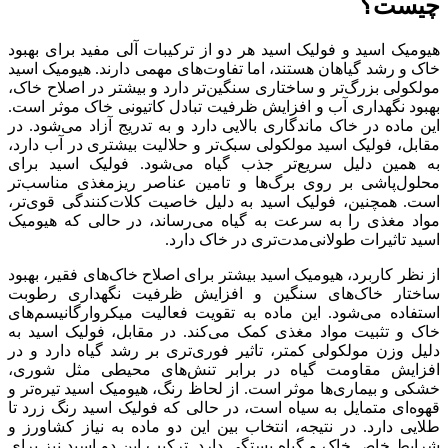
چیست؟
هیومیک اسید و فولیک اسید هر دو از ترکیبات آلی مفید برای بهبود
خاک و رشد گیاهان هستند، اما تفاوت‌های مهمی دارند. هیومیک اسید
مولکولی بزرگ‌تر و ساختاری سنگین‌تر دارد و بیشتر در اصلاح خاک،
بهبود نگهداری آب و افزایش ظرفیت تبادل کاتیونی خاک موثر است.
این ماده در خاک ماندگاری بالایی دارد و به تدریج آزاد می‌شود. در
مقابل، فولیک اسید مولکولی سبک‌تر و حلالیت بیشتری در آب دارد،
به همین دلیل سریع‌تر جذب گیاه می‌شود. فولیک اسید برای
محلول‌پاشی بر روی برگ‌ها و تامین عناصر ریزمغذی مناسب‌تر
است. همچنین، فولیک اسید به دلیل خاصیت کلات‌کنندگی قوی‌تر،
مواد مغذی را به سرعت به گیاه می‌رساند، در حالی که هیومیک
اسید تاثیرات طولانی‌مدت‌تری در خاک دارد.
از نظر کاربرد، هیومیک اسید بیشتر برای اصلاح خاک‌های فقیر، بهبود
ساختار خاک‌های سنگین و افزایش ظرفیت نگهداری رطوبت
استفاده می‌شود. این ماده به تقویت فعالیت میکروارگانیسم‌های
خاک و تثبیت مواد مغذی کمک می‌کند. در مقابل، فولیک اسید به
دلیل وزن مولکولی کمتر، تاثیر فوری‌تری بر رشد گیاه دارد و در
افزایش مقاومت گیاه در برابر تنش‌های محیطی مثل شوری،
خشکی و بیماری‌ها موثر است. از لحاظ رنگ، هیومیک اسید تیره‌تر و
قهوه‌ای متمایل به سیاه است، در حالی که فولیک اسید رنگ زرد تا
طلایی دارد. در نتیجه، انتخاب بین این دو ماده به نیاز کشاورز و
شرایط خاص خاک و گیاه بستگی دارد. ترکیب این دو اسید نیز برای