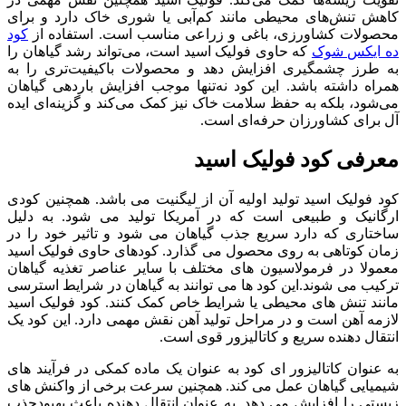
کاهش تنش‌های محیطی مانند کم‌آبی یا شوری خاک دارد و برای
محصولات کشاورزی، باغی و زراعی مناسب است. استفاده از
کود
ده ایکس شوک
که حاوی فولیک اسید است، می‌تواند رشد گیاهان را
به طرز چشمگیری افزایش دهد و محصولات باکیفیت‌تری را به
همراه داشته باشد. این کود نه‌تنها موجب افزایش باردهی گیاهان
می‌شود، بلکه به حفظ سلامت خاک نیز کمک می‌کند و گزینه‌ای ایده
‌آل برای کشاورزان حرفه‌ای است.
معرفی کود فولیک اسید
کود فولیک اسید تولید اولیه آن از لیگنیت می باشد. همچنین کودی
ارگانیک و طبیعی است که در آمریکا تولید می شود. به دلیل
ساختاری که دارد سریع جذب گیاهان می شود و تاثیر خود را در
زمان کوتاهی به روی محصول می گذارد. کودهای حاوی فولیک اسید
معمولا در فرمولاسیون های مختلف با سایر عناصر تغذیه گیاهان
ترکیب می شوند.این کود ها می توانند به گیاهان در شرایط استرسی
مانند تنش های محیطی یا شرایط خاص کمک کنند. کود فولیک اسید
لازمه آهن است و در مراحل تولید آهن نقش مهمی دارد. این کود یک
انتقال دهنده سریع و کاتالیزور قوی است.
به عنوان کاتالیزور ای کود به عنوان یک ماده کمکی در فرآیند های
شیمیایی گیاهان عمل می کند. همچنین سرعت برخی از واکنش های
زیستی را افزایش می دهد. به عنوان انتقال دهنده باعث بهبودجذب