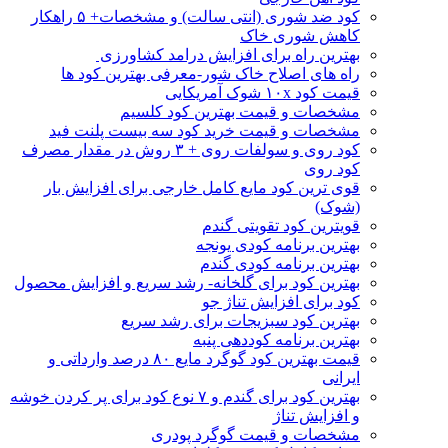
کود ضد شوری (انتی سالت) و مشخصات+ ۵ راهکار
کاهش شوری خاک
بهترین راه برای افزایش درامد کشاورزی
راه های اصلاح خاک شور-معرفی بهترین کود ها
قیمت کود ۱۰x شوک آمریکایی
مشخصات و قیمت بهترین کود کلسیم
مشخصات و قیمت خرید کود سه بیست پلنت فید
کود روی و سولفات روی + ۳ روش در مقدار مصرف
کود روی
قوی ترین کود مایع کامل خارجی برای افزایش بار
(شوک)
قویترین کود تقویتی گندم
بهترین برنامه کودی یونجه
بهترین برنامه کودی گندم
بهترین کود برای گلخانه- رشد سریع و افزایش محصول
کود برای افزایش تناژ جو
بهترین کود سبزیجات برای رشد سریع
بهترین برنامه کوددهی پنبه
قیمت بهترین کود گوگرد مایع ۸۰ درصد وارداتی و
ایرانی
بهترین کود برای گندم و ۷ نوع کود برای پر کردن خوشه
و افزایش تناژ
مشخصات و قیمت گوگرد پودری