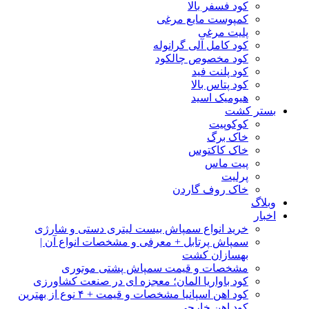
کود فسفر بالا
کمپوست مایع مرغی
پلیت مرغی
کود کامل آلی گرانوله
کود مخصوص چالکود
کود پلنت فید
کود پتاس بالا
هیومیک اسید
بستر کشت
کوکوپیت
خاک برگ
خاک کاکتوس
پیت ماس
پرلیت
خاک روف گاردن
وبلاگ
اخبار
خرید انواع سمپاش بیست لیتری دستی و شارژی
سمپاش پرتابل + معرفی و مشخصات انواع آن |
بهسازان کشت
مشخصات و قیمت سمپاش پشتی موتوری
کود باواریا المان؛ معجزه ای در صنعت کشاورزی
کود اهن اسپانیا مشخصات و قیمت + ۴ نوع از بهترین
کود اهن خارجی