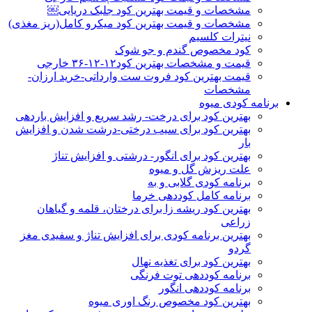
مشخصات و قیمت بهترین کود جلبک دریایی￼
مشخصات و قیمت بهترین کود میکرو کامل(ریز مغذی)
نیترات کلسیم
کود مخصوص گندم و جو شوک
قیمت و مشخصات بهترین کود۱۲-۱۲-۳۶ خارجی
قیمت بهترین کود فروت ست وارداتی-خرید ارزان-
مشخصات
برنامه کودی میوه
بهترین کود برای درخت- رشد سریع و افزایش باردهی
بهترین کود برای سیب درختی-درشت شدن و افزایش
بار
بهترین کود برای انگور- درشتی و افزایش تناژ
علت ریزش گل و میوه
برنامه کودی گلابی و به
برنامه کامل کوددهی خرما
بهترین کود ریشه زا برای درختان، قلمه و گیاهان
زراعی
بهترین برنامه کودی برای افزایش تناژ و سفیدی مغز
گردو
بهترین کود برای تغذیه نهال
برنامه کوددهی توت فرنگی
برنامه کوددهی انگور
بهترین کود مخصوص رنگ اوری میوه