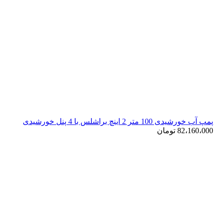
پمپ آب خورشیدی 100 متر 2 اینچ براشلس با 4 پنل خورشیدی
82،160،000
تومان
ناموجود
برای بزرگنمایی کلیک کنید