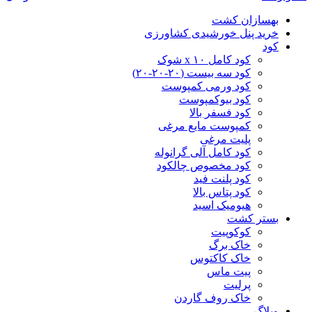
بهسازان کشت
خرید پنل خورشیدی کشاورزی
کود
کود کامل ۱۰ x شوک
کود سه بیست (۲۰-۲۰-۲۰)
کود ورمی کمپوست
کود بیوکمپوست
کود فسفر بالا
کمپوست مایع مرغی
پلیت مرغی
کود کامل آلی گرانوله
کود مخصوص چالکود
کود پلنت فید
کود پتاس بالا
هیومیک اسید
بستر کشت
کوکوپیت
خاک برگ
خاک کاکتوس
پیت ماس
پرلیت
خاک روف گاردن
وبلاگ