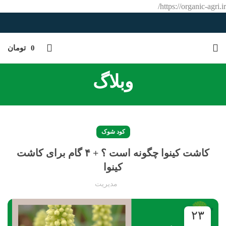
https://organic-agri.ir/
0
تومان
وبلاگ
کود شوک
کاشت کینوا چگونه است ؟ + ۴ گام برای کاشت
کینوا
مدیریت
۲۳