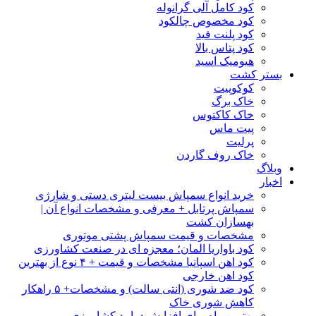
کود کامل آلی گرانوله
کود مخصوص چالکود
کود پلنت فید
کود پتاس بالا
هیومیک اسید
بستر کشت
کوکوپیت
خاک برگ
خاک کاکتوس
پیت ماس
پرلیت
خاک روف گاردن
وبلاگ
اخبار
خرید انواع سمپاش بیست لیتری دستی و شارژی
سمپاش پرتابل + معرفی و مشخصات انواع آن |
بهسازان کشت
مشخصات و قیمت سمپاش پشتی موتوری
کود باواریا المان؛ معجزه ای در صنعت کشاورزی
کود اهن اسپانیا مشخصات و قیمت + ۴ نوع از بهترین
کود اهن خارجی
کود ضد شوری (انتی سالت) و مشخصات+ ۵ راهکار
کاهش شوری خاک
بهترین راه برای افزایش درامد کشاورزی