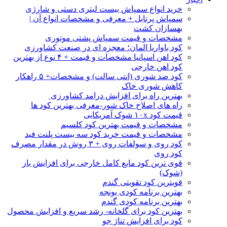
خرید انواع سمپاش بیست لیتری دستی و شارژی
سمپاش پرتابل + معرفی و مشخصات انواع آن |
بهسازان کشت
مشخصات و قیمت سمپاش پشتی موتوری
کود باواریا المان؛ معجزه ای در صنعت کشاورزی
کود اهن اسپانیا مشخصات و قیمت + ۴ نوع از بهترین
کود اهن خارجی
کود ضد شوری (انتی سالت) و مشخصات+ ۵ راهکار
کاهش شوری خاک
بهترین راه برای افزایش درامد کشاورزی
راه های اصلاح خاک شور-معرفی بهترین کود ها
قیمت کود ۱۰x شوک آمریکایی
مشخصات و قیمت بهترین کود کلسیم
مشخصات و قیمت خرید کود سه بیست پلنت فید
کود روی و سولفات روی + ۳ روش در مقدار مصرف
کود روی
قوی ترین کود مایع کامل خارجی برای افزایش بار
(شوک)
قویترین کود تقویتی گندم
بهترین برنامه کودی یونجه
بهترین برنامه کودی گندم
بهترین کود برای گلخانه- رشد سریع و افزایش محصول
کود برای افزایش تناژ جو