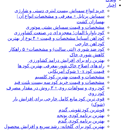
اخبار
خرید انواع سمپاش بیست لیتری دستی و شارژی
سمپاش پرتابل + معرفی و مشخصات انواع آن |
بهسازان کشت
مشخصات و قیمت سمپاش پشتی موتوری
کود باواریا المان؛ معجزه ای در صنعت کشاورزی
کود اهن اسپانیا مشخصات و قیمت + ۴ نوع از بهترین
کود اهن خارجی
کود ضد شوری (انتی سالت) و مشخصات+ ۵ راهکار
کاهش شوری خاک
بهترین راه برای افزایش درامد کشاورزی
راه های اصلاح خاک شور-معرفی بهترین کود ها
قیمت کود ۱۰x شوک آمریکایی
مشخصات و قیمت بهترین کود کلسیم
مشخصات و قیمت خرید کود سه بیست پلنت فید
کود روی و سولفات روی + ۳ روش در مقدار مصرف
کود روی
قوی ترین کود مایع کامل خارجی برای افزایش بار
(شوک)
قویترین کود تقویتی گندم
بهترین برنامه کودی یونجه
بهترین برنامه کودی گندم
بهترین کود برای گلخانه- رشد سریع و افزایش محصول