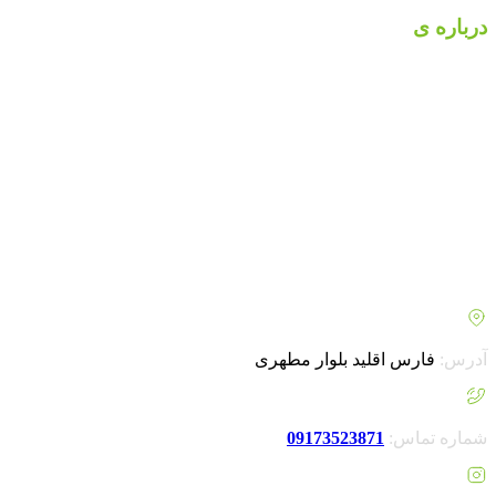
درباره ی
بهسازان کشت
بهسازان کشت با داشتن بیش از 10 سال سابقه مداوم و مستمر در
حوزه کشاورزی، بینش عمیقی از کم و کیف این صنعت به دست
آورده است. بهسازان کشت با برآورده کردن نیاز های کشاورزان و
باغداران به یکی از فعالان بزرگ در زمینه محصولات کشاورزی از
جمله
کود شوک
، کود مینرال تکسا محسوب می شود. همچنین با
درنظر گرفتن بحران های کشور اقدام به تجهیز فروشگاه خود برای
خرید پنل خورشیدی کشاورزی کرد. امروزه شناخت ما از مطالب و
محصولات بیشتر شده و با راه اندازی فروشگاه اینترنتی خود گامی
مهم برای بهبود فرآیند سفارش گیری از مشتریان خود انجام داده
ایم.
آدرس:
فارس اقلید بلوار مطهری
شماره تماس:
09173523871