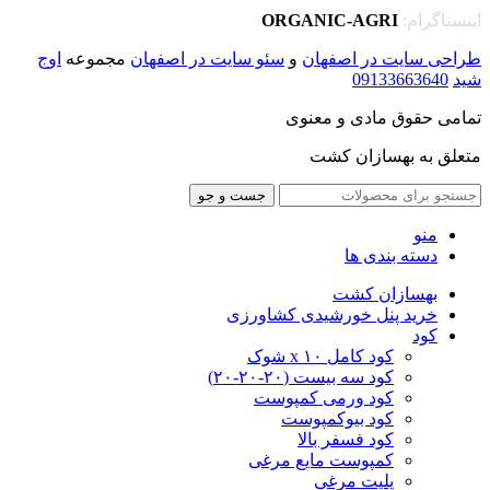
اینستاگرام:
ORGANIC-AGRI
طراحی سایت در اصفهان
و
سئو سایت در اصفهان
مجموعه
اوج
شید
09133663640
تمامی حقوق مادی و معنوی
متعلق به بهسازان کشت
جست و جو
منو
دسته بندی ها
بهسازان کشت
خرید پنل خورشیدی کشاورزی
کود
کود کامل ۱۰ x شوک
کود سه بیست (۲۰-۲۰-۲۰)
کود ورمی کمپوست
کود بیوکمپوست
کود فسفر بالا
کمپوست مایع مرغی
پلیت مرغی