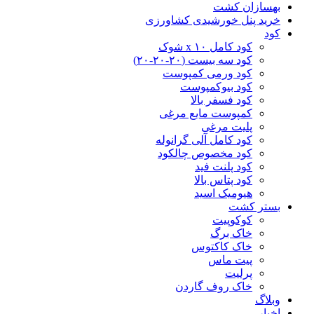
بهسازان کشت
خرید پنل خورشیدی کشاورزی
کود
کود کامل ۱۰ x شوک
کود سه بیست (۲۰-۲۰-۲۰)
کود ورمی کمپوست
کود بیوکمپوست
کود فسفر بالا
کمپوست مایع مرغی
پلیت مرغی
کود کامل آلی گرانوله
کود مخصوص چالکود
کود پلنت فید
کود پتاس بالا
هیومیک اسید
بستر کشت
کوکوپیت
خاک برگ
خاک کاکتوس
پیت ماس
پرلیت
خاک روف گاردن
وبلاگ
اخبار