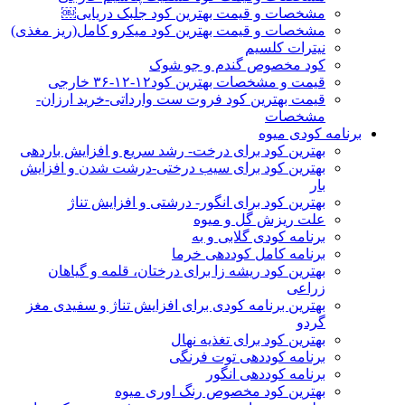
مشخصات و قیمت بهترین کود جلبک دریایی￼
مشخصات و قیمت بهترین کود میکرو کامل(ریز مغذی)
نیترات کلسیم
کود مخصوص گندم و جو شوک
قیمت و مشخصات بهترین کود۱۲-۱۲-۳۶ خارجی
قیمت بهترین کود فروت ست وارداتی-خرید ارزان-
مشخصات
برنامه کودی میوه
بهترین کود برای درخت- رشد سریع و افزایش باردهی
بهترین کود برای سیب درختی-درشت شدن و افزایش
بار
بهترین کود برای انگور- درشتی و افزایش تناژ
علت ریزش گل و میوه
برنامه کودی گلابی و به
برنامه کامل کوددهی خرما
بهترین کود ریشه زا برای درختان، قلمه و گیاهان
زراعی
بهترین برنامه کودی برای افزایش تناژ و سفیدی مغز
گردو
بهترین کود برای تغذیه نهال
برنامه کوددهی توت فرنگی
برنامه کوددهی انگور
بهترین کود مخصوص رنگ اوری میوه