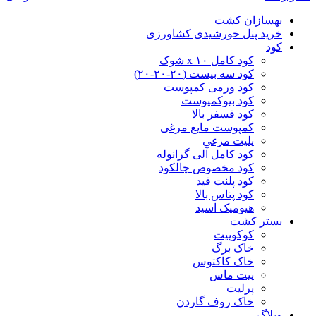
بهسازان کشت
خرید پنل خورشیدی کشاورزی
کود
کود کامل ۱۰ x شوک
کود سه بیست (۲۰-۲۰-۲۰)
کود ورمی کمپوست
کود بیوکمپوست
کود فسفر بالا
کمپوست مایع مرغی
پلیت مرغی
کود کامل آلی گرانوله
کود مخصوص چالکود
کود پلنت فید
کود پتاس بالا
هیومیک اسید
بستر کشت
کوکوپیت
خاک برگ
خاک کاکتوس
پیت ماس
پرلیت
خاک روف گاردن
وبلاگ