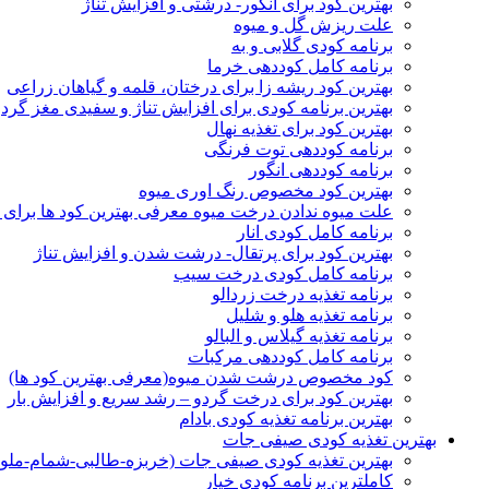
بهترین کود برای انگور- درشتی و افزایش تناژ
علت ریزش گل و میوه
برنامه کودی گلابی و به
برنامه کامل کوددهی خرما
بهترین کود ریشه زا برای درختان، قلمه و گیاهان زراعی
بهترین برنامه کودی برای افزایش تناژ و سفیدی مغز گردو
بهترین کود برای تغذیه نهال
برنامه کوددهی توت فرنگی
برنامه کوددهی انگور
بهترین کود مخصوص رنگ اوری میوه
علت میوه ندادن درخت میوه معرفی بهترین کود ها برای ا
برنامه کامل کودی انار
بهترین کود برای پرتقال- درشت شدن و افزایش تناژ
برنامه کامل کودی درخت سیب
برنامه تغذیه درخت زردالو
برنامه تغذیه هلو و شلیل
برنامه تغذیه گیلاس و البالو
برنامه کامل کوددهی مرکبات
کود مخصوص درشت شدن میوه(معرفی بهترین کود ها)
بهترین کود برای درخت گردو – رشد سریع و افزایش بار
بهترین برنامه تغذیه کودی بادام
بهترین تغذیه کودی صیفی جات
بهترین تغذیه کودی صیفی جات (خربزه-طالبی-شمام-ملو
کاملترین برنامه کودی خیار