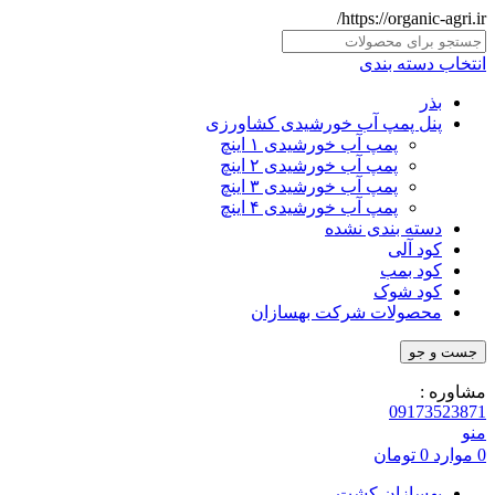
https://organic-agri.ir/
انتخاب دسته بندی
بذر
پنل پمپ آب خورشیدی کشاورزی
پمپ آب خورشیدی ۱ اینچ
پمپ آب خورشیدی ۲ اینچ
پمپ آب خورشیدی ۳ اینچ
پمپ آب خورشیدی ۴ اینچ
دسته بندی نشده
کود آلی
کود بمب
کود شوک
محصولات شرکت بهسازان
جست و جو
مشاوره :
09173523871
منو
0
موارد
0
تومان
بهسازان کشت