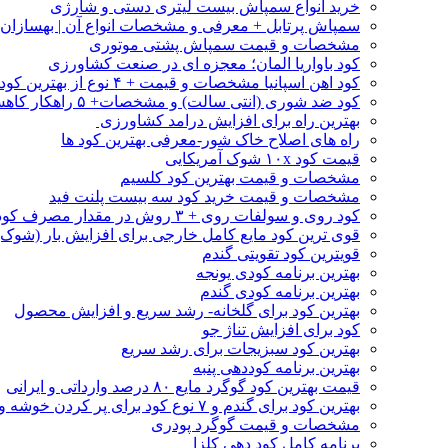
خرید انواع سمپاش بیست لیتری دستی و شارژی
سمپاش پرتابل + معرفی و مشخصات انواع آن | بهسازا
مشخصات و قیمت سمپاش پشتی موتوری
کود باواریا المان؛ معجزه ای در صنعت کشاورزی
کود اهن اسپانیا مشخصات و قیمت + ۴ نوع از بهترین کود اهن خارجی
کود ضد شوری (انتی سالت) و مشخصات+ ۵ راهکار کاهش شوری خاک
بهترین راه برای افزایش درامد کشاورزی
راه های اصلاح خاک شور-معرفی بهترین کود ها
قیمت کود ۱۰x شوک آمریکایی
مشخصات و قیمت بهترین کود کلسیم
مشخصات و قیمت خرید کود سه بیست پلنت فید
کود روی و سولفات روی + ۳ روش در مقدار مصرف کود روی
قوی ترین کود مایع کامل خارجی برای افزایش بار (شوک)
قویترین کود تقویتی گندم
بهترین برنامه کودی یونجه
بهترین برنامه کودی گندم
بهترین کود برای گلخانه- رشد سریع و افزایش محصول
کود برای افزایش تناژ جو
بهترین کود سبزیجات برای رشد سریع
بهترین برنامه کوددهی پنبه
قیمت بهترین کود گوگرد مایع ۸۰ درصد وارداتی و ایرانی
بهترین کود برای گندم و ۷ نوع کود برای پر کردن خوشه و افزایش تناژ
مشخصات و قیمت گوگرد پودری
برنامه کامل کود دهی کلزا