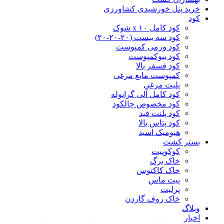
خرید پنل خورشیدی کشاورزی
کود
کود کامل ۱۰ x شوک
کود سه بیست (۲۰-۲۰-۲۰)
کود ورمی کمپوست
کود بیوکمپوست
کود فسفر بالا
کمپوست مایع مرغی
پلیت مرغی
کود کامل آلی گرانوله
کود مخصوص چالکود
کود پلنت فید
کود پتاس بالا
هیومیک اسید
بستر کشت
کوکوپیت
خاک برگ
خاک کاکتوس
پیت ماس
پرلیت
خاک روف گاردن
وبلاگ
اخبار