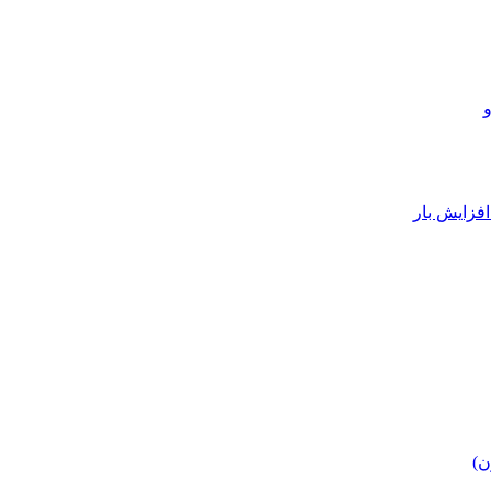
فزایش بار
ن)