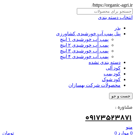
https://organic-agri.ir/
انتخاب دسته بندی
بذر
پنل پمپ آب خورشیدی کشاورزی
پمپ آب خورشیدی ۱ اینچ
پمپ آب خورشیدی ۲ اینچ
پمپ آب خورشیدی ۳ اینچ
پمپ آب خورشیدی ۴ اینچ
دسته بندی نشده
کود آلی
کود بمب
کود شوک
محصولات شرکت بهسازان
جست و جو
مشاوره :
09173523871
منو
0
موارد
0
تومان