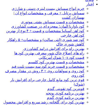
اخبار
خرید انواع سمپاش بیست لیتری دستی و شارژی
سمپاش پرتابل + معرفی و مشخصات انواع آن |
بهسازان کشت
مشخصات و قیمت سمپاش پشتی موتوری
کود باواریا المان؛ معجزه ای در صنعت کشاورزی
کود اهن اسپانیا مشخصات و قیمت + ۴ نوع از بهترین
کود اهن خارجی
کود ضد شوری (انتی سالت) و مشخصات+ ۵ راهکار
کاهش شوری خاک
بهترین راه برای افزایش درامد کشاورزی
راه های اصلاح خاک شور-معرفی بهترین کود ها
قیمت کود ۱۰x شوک آمریکایی
مشخصات و قیمت بهترین کود کلسیم
مشخصات و قیمت خرید کود سه بیست پلنت فید
کود روی و سولفات روی + ۳ روش در مقدار مصرف
کود روی
قوی ترین کود مایع کامل خارجی برای افزایش بار
(شوک)
قویترین کود تقویتی گندم
بهترین برنامه کودی یونجه
بهترین برنامه کودی گندم
بهترین کود برای گلخانه- رشد سریع و افزایش محصول