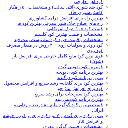
کود اهن خارجی
کود ضد شوری (انتی سالت) و مشخصات+ ۵ راهکار
کاهش شوری خاک
بهترین راه برای افزایش درامد کشاورزی
راه های اصلاح خاک شور-معرفی بهترین کود ها
قیمت کود ۱۰x شوک آمریکایی
مشخصات و قیمت بهترین کود کلسیم
مشخصات و قیمت خرید کود سه بیست پلنت فید
کود روی و سولفات روی + ۳ روش در مقدار مصرف
کود روی
قوی ترین کود مایع کامل خارجی برای افزایش بار
(شوک)
قویترین کود تقویتی گندم
بهترین برنامه کودی یونجه
بهترین برنامه کودی گندم
بهترین کود برای گلخانه- رشد سریع و افزایش محصول
کود برای افزایش تناژ جو
بهترین کود سبزیجات برای رشد سریع
بهترین برنامه کوددهی پنبه
قیمت بهترین کود گوگرد مایع ۸۰ درصد وارداتی و
ایرانی
بهترین کود برای گندم و ۷ نوع کود برای پر کردن خوشه
و افزایش تناژ
مشخصات و قیمت گوگرد پودری