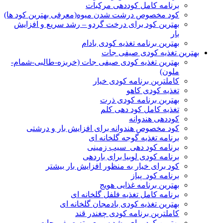
برنامه کامل کوددهی مرکبات
کود مخصوص درشت شدن میوه(معرفی بهترین کود ها)
بهترین کود برای درخت گردو – رشد سریع و افزایش
بار
بهترین برنامه تغذیه کودی بادام
بهترین تغذیه کودی صیفی جات
بهترین تغذیه کودی صیفی جات (خربزه-طالبی-شمام-
ملون)
کاملترین برنامه کودی خیار
تغذیه کودی کاهو
بهتربن برنامه کودی ذرت
تغذیه کامل کود دهی کلم
کوددهی هندوانه
کود مخصوص هندوانه برای افزایش بار و درشتی
برنامه تغذیه گوجه گلخانه ای
برنامه کود دهی سیب زمینی
برنامه کودی لوبیا برای باردهی
کود برای خیار به منظور افزایش بار بیشتر
برنامه کود پیاز
بهترین برنامه غذایی هویج
برنامه کامل تغذیه فلفل گلخانه ای
بهترین تغذیه کودی بادمجان گلخانه ای
کاملترین برنامه کودی چغندر قند
بهترین کود برای رشد سریع بوته صیفی جات