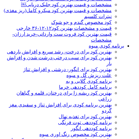
مشخصات و قیمت بهترین کود جلبک دریایی￼
مشخصات و قیمت بهترین کود میکرو کامل(ریز مغذی)
نیترات کلسیم
کود مخصوص گندم و جو شوک
قیمت و مشخصات بهترین کود۱۲-۱۲-۳۶ خارجی
قیمت بهترین کود فروت ست وارداتی-خرید ارزان-
مشخصات
برنامه کودی میوه
بهترین کود برای درخت- رشد سریع و افزایش باردهی
بهترین کود برای سیب درختی-درشت شدن و افزایش
بار
بهترین کود برای انگور- درشتی و افزایش تناژ
علت ریزش گل و میوه
برنامه کودی گلابی و به
برنامه کامل کوددهی خرما
بهترین کود ریشه زا برای درختان، قلمه و گیاهان
زراعی
بهترین برنامه کودی برای افزایش تناژ و سفیدی مغز
گردو
بهترین کود برای تغذیه نهال
برنامه کوددهی توت فرنگی
برنامه کوددهی انگور
بهترین کود مخصوص رنگ اوری میوه