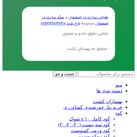
طراحی سایت در اصفهان
و
سئو سایت در
اصفهان
مجموعه
اوج شید
09133663640
تمامی حقوق مادی و معنوی
متعلق به بهسازان کشت
جست و جو
منو
دسته بندی ها
بهسازان کشت
خرید پنل خورشیدی کشاورزی
کود
کود کامل ۱۰ x شوک
کود سه بیست (۲۰-۲۰-۲۰)
کود ورمی کمپوست
کود بیوکمپوست