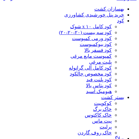
بهسازان کشت
خرید پنل خورشیدی کشاورزی
کود
کود کامل ۱۰ x شوک
کود سه بیست (۲۰-۲۰-۲۰)
کود ورمی کمپوست
کود بیوکمپوست
کود فسفر بالا
کمپوست مایع مرغی
پلیت مرغی
کود کامل آلی گرانوله
کود مخصوص چالکود
کود پلنت فید
کود پتاس بالا
هیومیک اسید
بستر کشت
کوکوپیت
خاک برگ
خاک کاکتوس
پیت ماس
پرلیت
خاک روف گاردن
وبلاگ