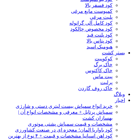
کود فسفر بالا
کمپوست مایع مرغی
پلیت مرغی
کود کامل آلی گرانوله
کود مخصوص چالکود
کود پلنت فید
کود پتاس بالا
هیومیک اسید
بستر کشت
کوکوپیت
خاک برگ
خاک کاکتوس
پیت ماس
پرلیت
خاک روف گاردن
وبلاگ
اخبار
خرید انواع سمپاش بیست لیتری دستی و شارژی
سمپاش پرتابل + معرفی و مشخصات انواع آن |
بهسازان کشت
مشخصات و قیمت سمپاش پشتی موتوری
کود باواریا المان؛ معجزه ای در صنعت کشاورزی
کود اهن اسپانیا مشخصات و قیمت + ۴ نوع از بهترین