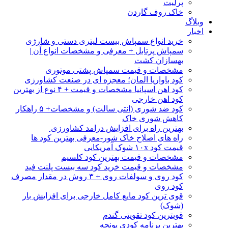
پرلیت
خاک روف گاردن
وبلاگ
اخبار
خرید انواع سمپاش بیست لیتری دستی و شارژی
سمپاش پرتابل + معرفی و مشخصات انواع آن |
بهسازان کشت
مشخصات و قیمت سمپاش پشتی موتوری
کود باواریا المان؛ معجزه ای در صنعت کشاورزی
کود اهن اسپانیا مشخصات و قیمت + ۴ نوع از بهترین
کود اهن خارجی
کود ضد شوری (انتی سالت) و مشخصات+ ۵ راهکار
کاهش شوری خاک
بهترین راه برای افزایش درامد کشاورزی
راه های اصلاح خاک شور-معرفی بهترین کود ها
قیمت کود ۱۰x شوک آمریکایی
مشخصات و قیمت بهترین کود کلسیم
مشخصات و قیمت خرید کود سه بیست پلنت فید
کود روی و سولفات روی + ۳ روش در مقدار مصرف
کود روی
قوی ترین کود مایع کامل خارجی برای افزایش بار
(شوک)
قویترین کود تقویتی گندم
بهترین برنامه کودی یونجه