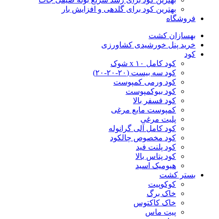
بهترین کود برای گلدهی و افزایش بار
فروشگاه
بهسازان کشت
خرید پنل خورشیدی کشاورزی
کود
کود کامل ۱۰ x شوک
کود سه بیست (۲۰-۲۰-۲۰)
کود ورمی کمپوست
کود بیوکمپوست
کود فسفر بالا
کمپوست مایع مرغی
پلیت مرغی
کود کامل آلی گرانوله
کود مخصوص چالکود
کود پلنت فید
کود پتاس بالا
هیومیک اسید
بستر کشت
کوکوپیت
خاک برگ
خاک کاکتوس
پیت ماس