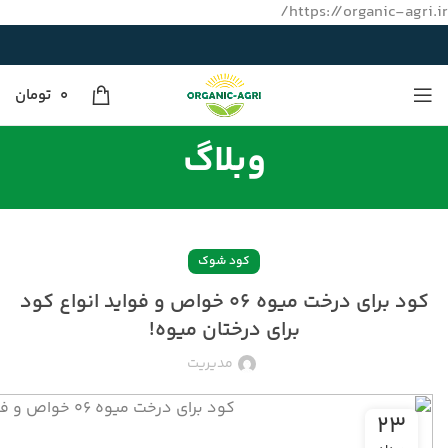
https://organic-agri.ir/
0
تومان
وبلاگ
کود شوک
کود برای درخت میوه ۰۶ خواص و فواید انواع کود
برای درختان میوه!
مدیریت
۲۳