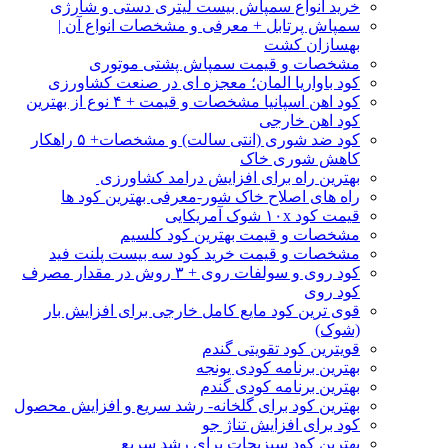
خرید انواع سمپاش بیست لیتری دستی و شارژی
سمپاش پرتابل + معرفی و مشخصات انواع آن |
بهسازان کشت
مشخصات و قیمت سمپاش پشتی موتوری
کود باواریا المان؛ معجزه ای در صنعت کشاورزی
کود اهن اسپانیا مشخصات و قیمت + ۴ نوع از بهترین
کود اهن خارجی
کود ضد شوری (انتی سالت) و مشخصات+ ۵ راهکار
کاهش شوری خاک
بهترین راه برای افزایش درامد کشاورزی
راه های اصلاح خاک شور-معرفی بهترین کود ها
قیمت کود ۱۰x شوک آمریکایی
مشخصات و قیمت بهترین کود کلسیم
مشخصات و قیمت خرید کود سه بیست پلنت فید
کود روی و سولفات روی + ۳ روش در مقدار مصرف
کود روی
قوی ترین کود مایع کامل خارجی برای افزایش بار
(شوک)
قویترین کود تقویتی گندم
بهترین برنامه کودی یونجه
بهترین برنامه کودی گندم
بهترین کود برای گلخانه- رشد سریع و افزایش محصول
کود برای افزایش تناژ جو
بهترین کود سبزیجات برای رشد سریع