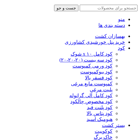
جست و جو
منو
دسته بندی ها
بهسازان کشت
خرید پنل خورشیدی کشاورزی
کود
کود کامل ۱۰ x شوک
کود سه بیست (۲۰-۲۰-۲۰)
کود ورمی کمپوست
کود بیوکمپوست
کود فسفر بالا
کمپوست مایع مرغی
پلیت مرغی
کود کامل آلی گرانوله
کود مخصوص چالکود
کود پلنت فید
کود پتاس بالا
هیومیک اسید
بستر کشت
کوکوپیت
خاک برگ