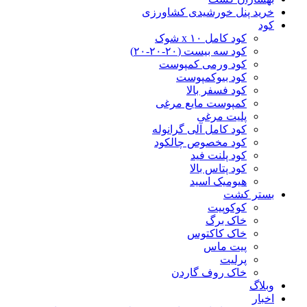
خرید پنل خورشیدی کشاورزی
کود
کود کامل ۱۰ x شوک
کود سه بیست (۲۰-۲۰-۲۰)
کود ورمی کمپوست
کود بیوکمپوست
کود فسفر بالا
کمپوست مایع مرغی
پلیت مرغی
کود کامل آلی گرانوله
کود مخصوص چالکود
کود پلنت فید
کود پتاس بالا
هیومیک اسید
بستر کشت
کوکوپیت
خاک برگ
خاک کاکتوس
پیت ماس
پرلیت
خاک روف گاردن
وبلاگ
اخبار