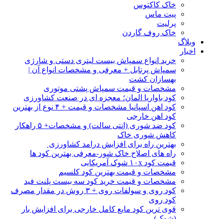
خاک کاکتوس
پیت ماس
پرلیت
خاک روف گاردن
وبلاگ
اخبار
خرید انواع سمپاش بیست لیتری دستی و شارژی
سمپاش پرتابل + معرفی و مشخصات انواع آن |
بهسازان کشت
مشخصات و قیمت سمپاش پشتی موتوری
کود باواریا المان؛ معجزه ای در صنعت کشاورزی
کود اهن اسپانیا مشخصات و قیمت + ۴ نوع از بهترین
کود اهن خارجی
کود ضد شوری (انتی سالت) و مشخصات+ ۵ راهکار
کاهش شوری خاک
بهترین راه برای افزایش درامد کشاورزی
راه های اصلاح خاک شور-معرفی بهترین کود ها
قیمت کود ۱۰x شوک آمریکایی
مشخصات و قیمت بهترین کود کلسیم
مشخصات و قیمت خرید کود سه بیست پلنت فید
کود روی و سولفات روی + ۳ روش در مقدار مصرف
کود روی
قوی ترین کود مایع کامل خارجی برای افزایش بار
(شوک)