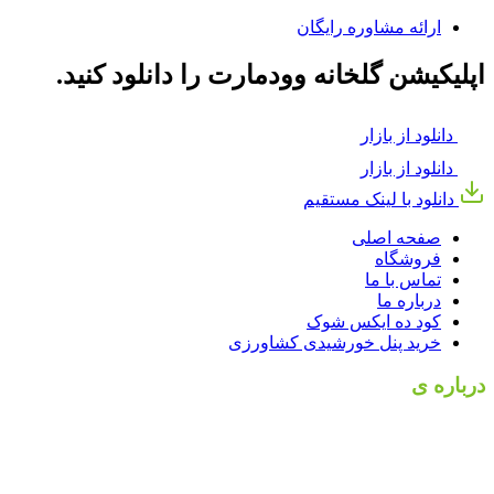
ارائه مشاوره رایگان
اپلیکیشن گلخانه وودمارت را دانلود کنید.
دانلود از بازار
دانلود از بازار
دانلود با لینک مستقیم
صفحه اصلی
فروشگاه
تماس با ما
درباره ما
کود ده ایکس شوک
خرید پنل خورشیدی کشاورزی
درباره ی
بهسازان کشت
بهسازان کشت با داشتن بیش از 10 سال سابقه مداوم و مستمر در
حوزه کشاورزی، بینش عمیقی از کم و کیف این صنعت به دست
آورده است. بهسازان کشت با برآورده کردن نیاز های کشاورزان و
باغداران به یکی از فعالان بزرگ در زمینه محصولات کشاورزی از