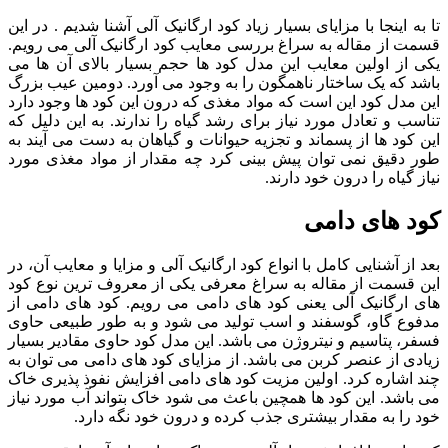
تا به اینجا با مزایای بسیار زیاد کود ارگانیک آلی آشنا شدیم . در این
قسمت از مقاله به سراغ بررسی معایب کود ارگانیک آلی می رویم.
یکی از اولین معایب این مدل کود ها حجم بسیار بالای آن ها می
باشد که یک ساختار ناهمگون را به وجود می آورد. دومین عیب بزرگ
این مدل کود این است که مواد مغذی که درون این کود ها وجود دارد
تناسب و تعادل مورد نیاز برای رشد گیاه را ندارند. به این دلیل که
این کود ها از پسماند و تجزیه حیوانات و گیاهان به دست می آیند به
طور دقیق نمی توان پیش بینی کرد چه مقدار از مواد مغذی مورد
نیاز گیاه را درون خود دارند.
کود های دامی
بعد از آشنایی کامل با انواع کود ارگانیک آلی و مزایا و معایب آن، در
این قسمت از مقاله به سراغ معرفی یکی از معروف ترین نوع کود
های ارگانیک آلی یعنی کود های دامی می رویم. کود های دامی از
مدفوع گاو، گوسفند و اسب تولید می شود و به طور طبیعی حاوی
فسفر، پتاسیم و نیتروژن می باشد. این مدل کود حاوی مقادیر بسیار
زیادی از عنصر کربن می باشد. از مزایای کود های دامی می توان به
چند اشاره کرد. اولین مزیت کود های دامی افزایش نفوذ پذیری خاک
می باشد. این کود ها همچین باعث می شود خاک بتواند آب مورد نیاز
خود را به مقدار بیشتری جذب کرده و درون خود نگه دارد.