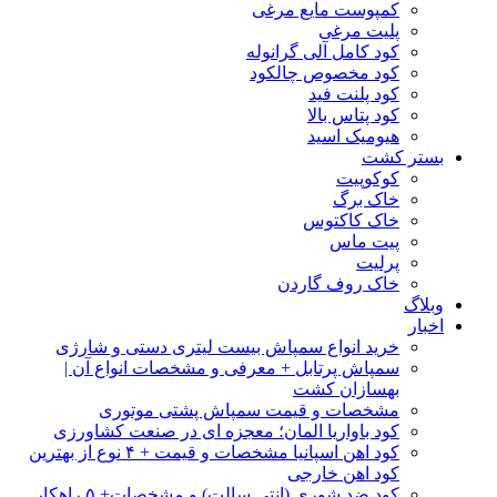
کمپوست مایع مرغی
پلیت مرغی
کود کامل آلی گرانوله
کود مخصوص چالکود
کود پلنت فید
کود پتاس بالا
هیومیک اسید
بستر کشت
کوکوپیت
خاک برگ
خاک کاکتوس
پیت ماس
پرلیت
خاک روف گاردن
وبلاگ
اخبار
خرید انواع سمپاش بیست لیتری دستی و شارژی
سمپاش پرتابل + معرفی و مشخصات انواع آن |
بهسازان کشت
مشخصات و قیمت سمپاش پشتی موتوری
کود باواریا المان؛ معجزه ای در صنعت کشاورزی
کود اهن اسپانیا مشخصات و قیمت + ۴ نوع از بهترین
کود اهن خارجی
کود ضد شوری (انتی سالت) و مشخصات+ ۵ راهکار