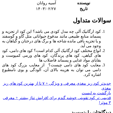
نویسنده
آسیه روانان
تاریخ
۱۴۰۳/۰۲/۲۷
سوالات متداول
کود ارگانیک آلی چه مدل کودی می باشد؟ این کود از تجزیه و
پسماند منابع طبیعی مانند مدفوع حیواناتی مثل گاو و گوسفند
و یا تجزیه باقی مانده شاخه ها و برگ های درختان و گیاهان به
وجود می آید.
انواع مختلف کود ارگانیک آلی کدام است؟ کود های دامی، کود
های گیاهی، کود های پرندگان، کود های ورمی کمپوست و
بقایای مواد غذایی و پسماند فاضلاب ها
معایب کود های دامی چیست؟ از معایب بزرگ کود های
دامی می توان به هزینه بالای آن، آلودگی و بوی نامطبوع
اشاره کرد.
جدیدتر
کود ریز مغذی معرفی و ویژگی + ۷ تا از بهترین کود های ریز
مغذی
بازگشت به لیست
قدیمی تر
کود تقویتی خوشه گندم برای افزایش تناژ بیشتر + معرفی
۳ موثر!
دیدگاهتان را بنویسید