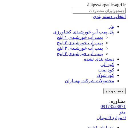
https://organic-agri.ir/
انتخاب دسته بندی
بذر
پنل پمپ آب خورشیدی کشاورزی
پمپ آب خورشیدی ۱ اینچ
پمپ آب خورشیدی ۲ اینچ
پمپ آب خورشیدی ۳ اینچ
پمپ آب خورشیدی ۴ اینچ
دسته بندی نشده
کود آلی
کود بمب
کود شوک
محصولات شرکت بهسازان
جست و جو
مشاوره :
09173523871
منو
0
موارد
0
تومان
بهسازان کشت