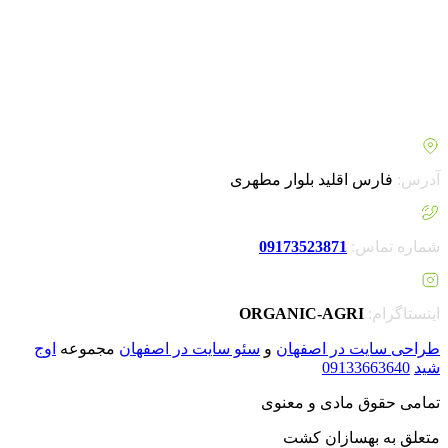
جمله
کود شوک
، کود مینرال تکسا محسوب می شود. همچنین با
درنظر گرفتن بحران های کشور اقدام به تجهیز فروشگاه خود برای
خرید پنل خورشیدی کشاورزی کرد. امروزه شناخت ما از مطالب و
محصولات بیشتر شده و با راه اندازی فروشگاه اینترنتی خود گامی
مهم برای بهبود فرآیند سفارش گیری از مشتریان خود انجام داده
ایم.
آدرس:
فارس اقلید بلوار مطهری
شماره تماس:
09173523871
اینستاگرام:
ORGANIC-AGRI
طراحی سایت در اصفهان
و
سئو سایت در اصفهان
مجموعه
اوج
شید
09133663640
تمامی حقوق مادی و معنوی
متعلق به بهسازان کشت