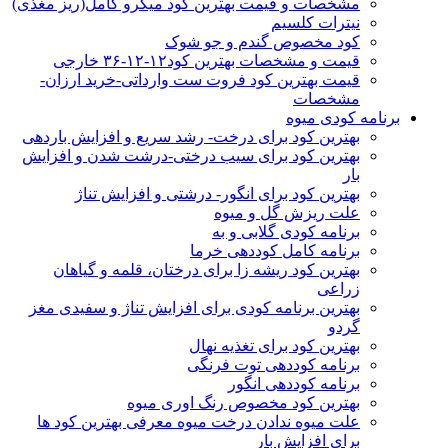
مشخصات و قیمت بهترین کود میکرو کامل(ریز مغذی)
نیترات کلسیم
کود مخصوص گندم و جو شوک
قیمت و مشخصات بهترین کود۱۲-۱۲-۳۶ خارجی
قیمت بهترین کود فروت ست وارداتی-خرید ارزان-
مشخصات
برنامه کودی میوه
بهترین کود برای درخت- رشد سریع و افزایش باردهی
بهترین کود برای سیب درختی-درشت شدن و افزایش
بار
بهترین کود برای انگور- درشتی و افزایش تناژ
علت ریزش گل و میوه
برنامه کودی گلابی و به
برنامه کامل کوددهی خرما
بهترین کود ریشه زا برای درختان، قلمه و گیاهان
زراعی
بهترین برنامه کودی برای افزایش تناژ و سفیدی مغز
گردو
بهترین کود برای تغذیه نهال
برنامه کوددهی توت فرنگی
برنامه کوددهی انگور
بهترین کود مخصوص رنگ اوری میوه
علت میوه ندادن درخت میوه معرفی بهترین کود ها
برای افزایش بار