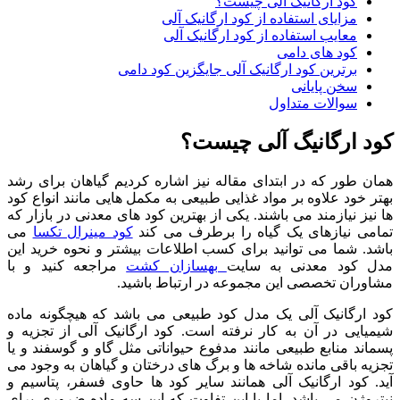
کود ارگانیگ آلی چیست؟
مزایای استفاده از کود ارگانیک آلی
معایب استفاده از کود ارگانیک آلی
کود های دامی
برترین کود ارگانیک آلی جایگزین کود دامی
سخن پایانی
سوالات متداول
کود ارگانیگ آلی چیست؟
همان طور که در ابتدای مقاله نیز اشاره کردیم گیاهان برای رشد
بهتر خود علاوه بر مواد غذایی طبیعی به مکمل هایی مانند انواع کود
ها نیز نیازمند می باشند. یکی از بهترین کود های معدنی در بازار که
تمامی نیازهای یک گیاه را برطرف می کند
کود مینرال تکسا
می
باشد. شما می توانید برای کسب اطلاعات بیشتر و نحوه خرید این
مدل کود معدنی به سایت
بهسازان کشت
مراجعه کنید و با
مشاوران تخصصی این مجموعه در ارتباط باشید.
کود ارگانیک آلی یک مدل کود طبیعی می باشد که هیچگونه ماده
شیمیایی در آن به کار نرفته است. کود ارگانیک آلی از تجزیه و
پسماند منابع طبیعی مانند مدفوع حیواناتی مثل گاو و گوسفند و یا
تجزیه باقی مانده شاخه ها و برگ های درختان و گیاهان به وجود می
آید. کود ارگانیک آلی همانند سایر کود ها حاوی فسفر، پتاسیم و
نیتروژن می باشد. اما با این تفاوت که این سه ماده ضروری برای