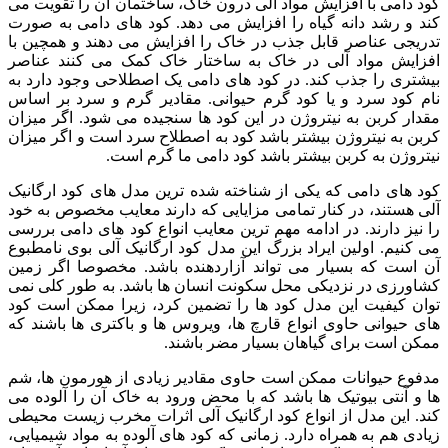
کود دامی با افزایش مواد آلی درون خاک، ساختمان آن را تقویت می
کند و رشد دانه گیاه را افزایش می دهد. کود های دامی به صورت
تدریجی عناصر قابل جذب در خاک را افزایش می دهند و همچین با
افزایش مواد آلی در خاک به ساختار خاک کمک می کنند عناصر
بیشتری را جذب کند. در کود های دامی یک اصطلاحی وجود دارد به
نام کود سرد و یا کود گرم حیوانی. مقادیر گرم و سرد بر اساس
مقدار کربن به نیتروژن در این کود ها سنجیده می شود. اگر میزان
کربن به نیتروژن بیشتر باشد کود به اصطلاح سرد است و اگر میزان
نیتروژن به کربن بیشتر باشد کود دامی ما گرم است.
کود های دامی که یکی از شناخته شده ترین مدل های کود ارگانیک
آلی هستند، در کنار تمامی مزایایی که دارند معایب مخصوص به خود
را نیز دارند. در ادامه مهم ترین معایب انواع کود های دامی بررسی
می کنیم. اولین ایراد بزرگ این مدل کود ارگانیک آلی بوی نامطبوع
آن است که بسیار می تواند آزاردهنده باشد. مخصوصا اگر زمین
کشاورزی در نزدیکی محل سکونت انسان ها باشد. به طور کلی نمی
توان کیفیت این مدل کود ها را تضمین کرد، زیرا ممکن است کود
های حیوانی حاوی انواع قارچ ها، ویروس ها و باکتری ها باشند که
ممکن است برای گیاهان بسیار مضر باشند.
مدفوع حیوانات ممکن است حاوی مقادیر زیادی از هورمون ها، شم
ها و آنتی بیوتیک ها باشد که با محض ورود به خاک آن را آلوده می
کند. این مدل از انواع کود ارگانیک آلی اثرات مخرب زیست محیطی
زیادی هم به همراه دارد. زمانی که کود های آلوده به مواد شیمیایی،