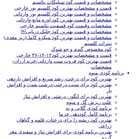
مشخصات و قیمت کود سیلیکات پتاسیم
قیمت و مشخصات بهترین کود کلسیم بور خارجی
مشخصات و قیمت بهترین کود کلسیم بور وارداتی
مشخصات و قیمت بهترین کود اوره مایع وارداتی
مشخصات وقیمت کود فسفیت پتاسیم خارجی
مشخصات و قیمت بهترین کود جلبک دریایی￼
مشخصات و قیمت بهترین کود میکرو کامل(ریز مغذی)
نیترات کلسیم
کود مخصوص گندم و جو شوک
قیمت و مشخصات بهترین کود۱۲-۱۲-۳۶ خارجی
قیمت بهترین کود فروت ست وارداتی-خرید ارزان-
مشخصات
برنامه کودی میوه
بهترین کود برای درخت- رشد سریع و افزایش باردهی
بهترین کود برای سیب درختی-درشت شدن و افزایش
بار
بهترین کود برای انگور- درشتی و افزایش تناژ
علت ریزش گل و میوه
برنامه کودی گلابی و به
برنامه کامل کوددهی خرما
بهترین کود ریشه زا برای درختان، قلمه و گیاهان
زراعی
بهترین برنامه کودی برای افزایش تناژ و سفیدی مغز
گردو