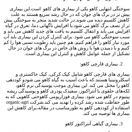
سوختگی انتهایی کاهو یکی از بیماری های کاهو است.این بیماری
بیش تر در برگ های جوان که در حال رشد سریع هستند به علت
کاهش کلسیم دیده می شوند.در حالت شدید منجر به سوختگی بیش
تر از نصف برگ کاهو می شود.با افزایش ناگهانی دما، تعرق در گیاه
افزایش می یابد و انتقال کلسیم به بافت های جدید کاهش می بابد و
سبب سوختگی کاهو می شود. برای کنترل کردن این بیماری باید آب
مورد نیاز کاهو را فراهم کنیم. هم چنین باید رطوبت نسبی هوا را کم
کنیم و با دمیدن هوا با روش های خاص در برگ های جوان در حال
تشکیل از جمله عوامل کاهش و کنترل این بیماری است.
بیماری قارچی کاهو:
بیماری های قارچی کاهو شامل کپک کرکی، کپک خاکستری و
اسکلروتینیا هستند.که باعث آسیب به گیاه کاهو می شودو کوددهی
کاهو را مختل می کند. این بیماری موجب پوسیدگی نرم کاهو،
لکه‌های حلقوی یا آنتراکنوز، سفیدک پودری کاهو و پوسیدگی ریشه
پیتیوم در کاهو می شود. بیماری فوزاریومی کاهوحتی کاهویی که به
طور حفاظت شده رشد کرده را تهدید می کند.شرکت organic-agri
استفاده از کوددهی کاهو به طورمناسب در مقاله،برای کاهش این
بیماری ها توصیه می کند.
بیماری گیاهی آنتراکنوز کاهو