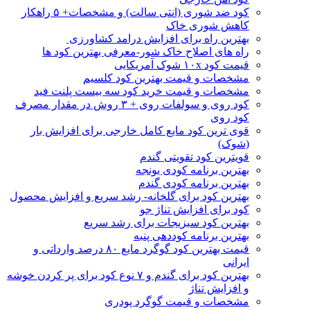
کود ضد شوری (انتی سالت) و مشخصات+ ۵ راهکار
کاهش شوری خاک
بهترین راه برای افزایش درامد کشاورزی
راه های اصلاح خاک شور-معرفی بهترین کود ها
قیمت کود ۱۰x شوک آمریکایی
مشخصات و قیمت بهترین کود کلسیم
مشخصات و قیمت خرید کود سه بیست پلنت فید
کود روی و سولفات روی + ۳ روش در مقدار مصرف
کود روی
قوی ترین کود مایع کامل خارجی برای افزایش بار
(شوک)
قویترین کود تقویتی گندم
بهترین برنامه کودی یونجه
بهترین برنامه کودی گندم
بهترین کود برای گلخانه- رشد سریع و افزایش محصول
کود برای افزایش تناژ جو
بهترین کود سبزیجات برای رشد سریع
بهترین برنامه کوددهی پنبه
قیمت بهترین کود گوگرد مایع ۸۰ درصد وارداتی و
ایرانی
بهترین کود برای گندم و ۷ نوع کود برای پر کردن خوشه
و افزایش تناژ
مشخصات و قیمت گوگرد پودری