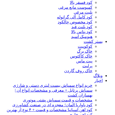
کود فسفر بالا
کمپوست مایع مرغی
پلیت مرغی
کود کامل آلی گرانوله
کود مخصوص چالکود
کود پلنت فید
کود پتاس بالا
هیومیک اسید
بستر کشت
کوکوپیت
خاک برگ
خاک کاکتوس
پیت ماس
پرلیت
خاک روف گاردن
وبلاگ
اخبار
خرید انواع سمپاش بیست لیتری دستی و شارژی
سمپاش پرتابل + معرفی و مشخصات انواع آن |
بهسازان کشت
مشخصات و قیمت سمپاش پشتی موتوری
کود باواریا المان؛ معجزه ای در صنعت کشاورزی
کود اهن اسپانیا مشخصات و قیمت + ۴ نوع از بهترین
کود اهن خارجی