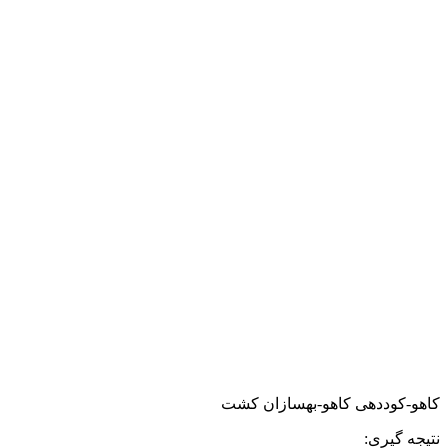
کاهو-کوددهی کاهو-بهسازان کشت
نتیجه گیری: