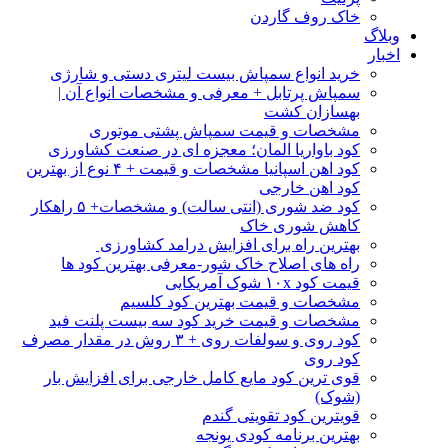
خاک روف گاردن
وبلاگ
اخبار
خرید انواع سمپاش بیست لیتری دستی و شارژی
سمپاش پرتابل + معرفی و مشخصات انواع آن |
بهسازان کشت
مشخصات و قیمت سمپاش پشتی موتوری
کود باواریا المان؛ معجزه ای در صنعت کشاورزی
کود اهن اسپانیا مشخصات و قیمت + ۴ نوع از بهترین
کود اهن خارجی
کود ضد شوری (انتی سالت) و مشخصات+ ۵ راهکار
کاهش شوری خاک
بهترین راه برای افزایش درامد کشاورزی
راه های اصلاح خاک شور-معرفی بهترین کود ها
قیمت کود ۱۰x شوک آمریکایی
مشخصات و قیمت بهترین کود کلسیم
مشخصات و قیمت خرید کود سه بیست پلنت فید
کود روی و سولفات روی + ۳ روش در مقدار مصرف
کود روی
قوی ترین کود مایع کامل خارجی برای افزایش بار
(شوک)
قویترین کود تقویتی گندم
بهترین برنامه کودی یونجه