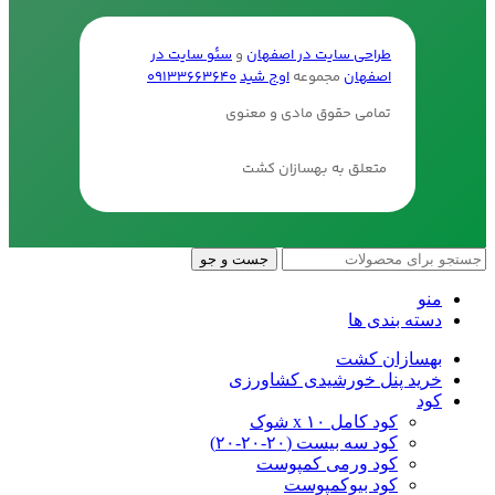
طراحی سایت در اصفهان
و
سئو سایت در
اصفهان
مجموعه
اوج شید
09133663640
تمامی حقوق مادی و معنوی
متعلق به بهسازان کشت
جست و جو
منو
دسته بندی ها
بهسازان کشت
خرید پنل خورشیدی کشاورزی
کود
کود کامل ۱۰ x شوک
کود سه بیست (۲۰-۲۰-۲۰)
کود ورمی کمپوست
کود بیوکمپوست