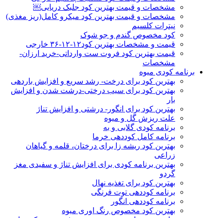
مشخصات و قیمت بهترین کود جلبک دریایی￼
مشخصات و قیمت بهترین کود میکرو کامل(ریز مغذی)
نیترات کلسیم
کود مخصوص گندم و جو شوک
قیمت و مشخصات بهترین کود۱۲-۱۲-۳۶ خارجی
قیمت بهترین کود فروت ست وارداتی-خرید ارزان-
مشخصات
برنامه کودی میوه
بهترین کود برای درخت- رشد سریع و افزایش باردهی
بهترین کود برای سیب درختی-درشت شدن و افزایش
بار
بهترین کود برای انگور- درشتی و افزایش تناژ
علت ریزش گل و میوه
برنامه کودی گلابی و به
برنامه کامل کوددهی خرما
بهترین کود ریشه زا برای درختان، قلمه و گیاهان
زراعی
بهترین برنامه کودی برای افزایش تناژ و سفیدی مغز
گردو
بهترین کود برای تغذیه نهال
برنامه کوددهی توت فرنگی
برنامه کوددهی انگور
بهترین کود مخصوص رنگ اوری میوه