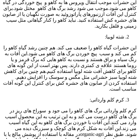
این حشرات موجب انتقال ویروس ها به کاهو و پیج خوردگی در گیاه
کاهو می شود.موجب می شود رشد برگ های کاهو مختل شود.برای
کنترل این آفات اززنبورهای پاراتوزوئید به صورت نگهبان یا از صابون
های حشره کش استفاده کنید. نباید کاهو را کنار گیاهانی مثل سیب
زمینی و فلفل بکارید.
شته لوبیا:
این حشرات گیاه کاهو را ضعیف می کند. هم چنین رشد گیاه کاهو را
کم می کند و سبب پیچ خوردن برگ های کاهو می شود.این آفات به
رنگ سیاه و براق هستند و نسبت به کاهو هایی که برگ قرمز و یا
روما هستند علاقه ی کمتری دارند. پس بهتر است از این گونه های
کاهو برای کاهش آفت شته لوبیا استفاده کنیم.هم چنین برای کاهش
شته لوبیا سبز حشراتی مثل مگس و سوسک را افزایش دهیم.
استفاده کردن از صابون های حشره کش برای کنترل این گونه آفات
مناسب است.
کرم کلم وارداتی:
کرم کلم وارداتی برگ های کاهو را می جود و سوراخ های ریز در
برگ های کاهو درست می کند و به این ترتیب به این محصول آسیب
وارد می کنند.این آفات با خوردن برگ های کاهو به این گیاه آسیب
می زند.این آفات به شکل کرم های کوچک و سبزرنگ دیده می
شوند. طبق نظر organic-agriدر مقاله با استفاده از پوشش مالچ یا با