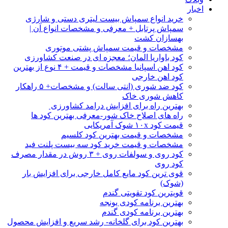
اخبار
خرید انواع سمپاش بیست لیتری دستی و شارژی
سمپاش پرتابل + معرفی و مشخصات انواع آن |
بهسازان کشت
مشخصات و قیمت سمپاش پشتی موتوری
کود باواریا المان؛ معجزه ای در صنعت کشاورزی
کود اهن اسپانیا مشخصات و قیمت + ۴ نوع از بهترین
کود اهن خارجی
کود ضد شوری (انتی سالت) و مشخصات+ ۵ راهکار
کاهش شوری خاک
بهترین راه برای افزایش درامد کشاورزی
راه های اصلاح خاک شور-معرفی بهترین کود ها
قیمت کود ۱۰x شوک آمریکایی
مشخصات و قیمت بهترین کود کلسیم
مشخصات و قیمت خرید کود سه بیست پلنت فید
کود روی و سولفات روی + ۳ روش در مقدار مصرف
کود روی
قوی ترین کود مایع کامل خارجی برای افزایش بار
(شوک)
قویترین کود تقویتی گندم
بهترین برنامه کودی یونجه
بهترین برنامه کودی گندم
بهترین کود برای گلخانه- رشد سریع و افزایش محصول