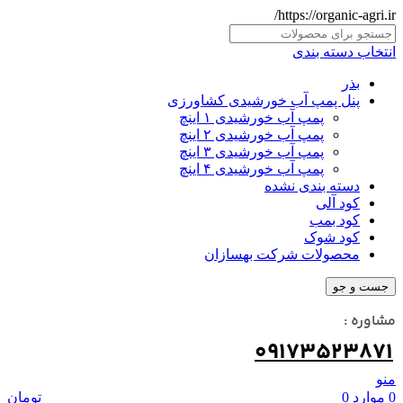
https://organic-agri.ir/
انتخاب دسته بندی
بذر
پنل پمپ آب خورشیدی کشاورزی
پمپ آب خورشیدی ۱ اینچ
پمپ آب خورشیدی ۲ اینچ
پمپ آب خورشیدی ۳ اینچ
پمپ آب خورشیدی ۴ اینچ
دسته بندی نشده
کود آلی
کود بمب
کود شوک
محصولات شرکت بهسازان
جست و جو
مشاوره :
09173523871
منو
0
موارد
0
تومان