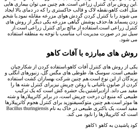
.این روش برای کنترل زراعی است. هم چنین می توان بیماری هایی
مثل آفت کاهو،نقطه لاک و قالب خاکستری را که در دمای بالا ایجاد
می شوند را با کنترل کردن گردش هوای مزرعه مقابله نمود.با شخم
زدن پسماند ها،حذف پوشش گیاهی مزرعه یکی دیگر از روش های
کنترل زراعی است.استفاده از مالچ برای کنترل زراعی است.از
سیل نیز در صورت مدیریت آب مناسب با توجه به منطقه استفاده
می شود.
روش های مبارزه با آفات کاهو
یکی از روش های کنترل آفات کاهو،استفاده کردن از شکارچیان
طبیعی است. سوسک ها، طوطی های مگس گل، زنبورهای انگلی و
پرندگان از این نوع است.هم چنین شرکت بهسازان کشت استفاده
کردن از صابون باغبانی یا روغن چریش نیزبرای کنترل شته ها را
مفید می داند. آزادیراشتین،یک حشره کش است که یک ترکیب
طبیعی که منبع آن درخت چریش است، در برابر کاترپیلارها و شته
ها موثر است.هم چنین متوکسیفنوزید برای کنترل هجوم کاترپیلارها
مفید است. یک باکتری طبیعی در خاک به نام Bacillus thuringiensis
است که کاترپیلارها را نابود می کند.
کود پاشیدن به کاهو ۱کاهو