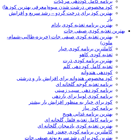
برنامه کامل کوددهی مرکبات
کود مخصوص درشت شدن میوه(معرفی بهترین کود ها)
بهترین کود برای درخت گردو – رشد سریع و افزایش
بار
بهترین برنامه تغذیه کودی بادام
بهترین تغذیه کودی صیفی جات
بهترین تغذیه کودی صیفی جات (خربزه-طالبی-شمام-
ملون)
کاملترین برنامه کودی خیار
تغذیه کودی کاهو
بهتربن برنامه کودی ذرت
تغذیه کامل کود دهی کلم
کوددهی هندوانه
کود مخصوص هندوانه برای افزایش بار و درشتی
برنامه تغذیه گوجه گلخانه ای
برنامه کود دهی سیب زمینی
برنامه کودی لوبیا برای باردهی
کود برای خیار به منظور افزایش بار بیشتر
برنامه کود پیاز
بهترین برنامه غذایی هویج
برنامه کامل تغذیه فلفل گلخانه ای
بهترین تغذیه کودی بادمجان گلخانه ای
کاملترین برنامه کودی چغندر قند
بهترین کود برای رشد سریع بوته صیفی جات