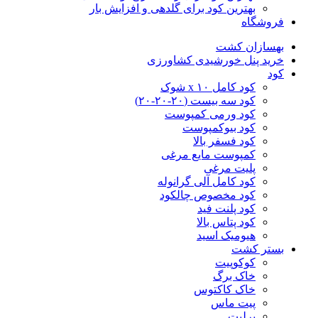
بهترین کود برای گلدهی و افزایش بار
فروشگاه
بهسازان کشت
خرید پنل خورشیدی کشاورزی
کود
کود کامل ۱۰ x شوک
کود سه بیست (۲۰-۲۰-۲۰)
کود ورمی کمپوست
کود بیوکمپوست
کود فسفر بالا
کمپوست مایع مرغی
پلیت مرغی
کود کامل آلی گرانوله
کود مخصوص چالکود
کود پلنت فید
کود پتاس بالا
هیومیک اسید
بستر کشت
کوکوپیت
خاک برگ
خاک کاکتوس
پیت ماس
پرلیت