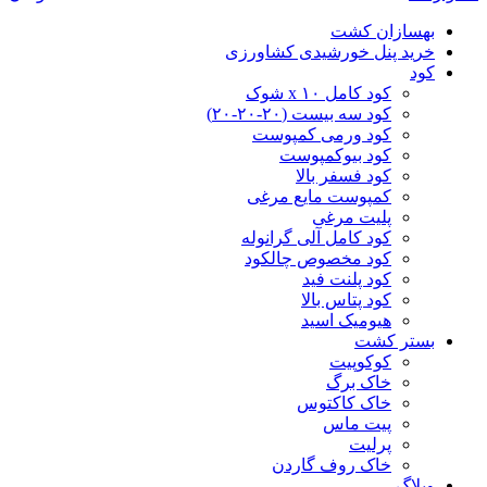
بهسازان کشت
خرید پنل خورشیدی کشاورزی
کود
کود کامل ۱۰ x شوک
کود سه بیست (۲۰-۲۰-۲۰)
کود ورمی کمپوست
کود بیوکمپوست
کود فسفر بالا
کمپوست مایع مرغی
پلیت مرغی
کود کامل آلی گرانوله
کود مخصوص چالکود
کود پلنت فید
کود پتاس بالا
هیومیک اسید
بستر کشت
کوکوپیت
خاک برگ
خاک کاکتوس
پیت ماس
پرلیت
خاک روف گاردن
وبلاگ