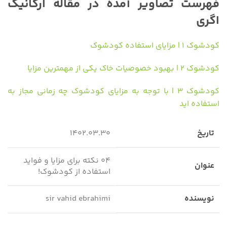
فهرست تصاویر آمده در مقاله ارگانیک
اگری
کودشوک ۱ | مزایای استفاده کودشوک
کودشوک ۲ | بهبود خصوصیات خاک یکی از مهمترین مزایا
کودشوک ۳ | با توجه به مزایای کودشوک چه زمانی مجاز به
استفاده اید
تاریخ
۱۴۰۲.۰۳.۳۰
۰۴ نکته برای مزایا و فواید
عنوان
استفاده از کودشوک!
نویسنده
sir vahid ebrahimi
دپارتمان
اوج شید