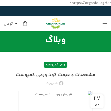
https://organic-agri.ir/
0
تومان
وبلاگ
ورمی کمپوست
مشخصات و قیمت کود ورمی کمپوست
مدیریت
۲۷
دی