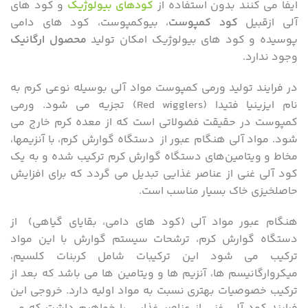
ایفا می کنند بدون استفاده از
کودهای بیولوژیک
و کود های
آلی ازقبیل
کود کمپوست
، بیوکمپوست، کود های دامی
پوسیده و کود های بیولوژیک امکان تولید
محصول ارگانیک
وجود ندارد.
در فرایند تولید ورمی کمپوست مواد آلی بوسیله نوعی کرم به
نام ایزینیا فتیدا (Red wigglers) تجزیه می شود. ورمی
کمپوست در حقیقت فضولاتی است که از معده کرم خارج می
شود. مواد آلی هنگام عبور از دستگاه گوارش کرم، با آنزیمها،
مخاط و ویتامین‌های دستگاه گوارش کرم ترکیب شده و به یک
کود آلی غنی از عناصر غذایی تبدیل می گردد که برای افزایش
حاصلخیزی خاک بسیار مناسب است.
هنگام عبور مواد آلی (کود های دامی، بقایای گیاهی) از
دستگاه گوارش کرم، ترشحات سیستم گوارش با این مواد
ترکیب می شود این ترکیبات شامل کربنات کلسیم،
میکروارگانیسم ها، آنزیم ها و ویتامین ها می باشد که بعد از
ترکیب خصوصیات بهتری نسبت به مواد اولیه دارد. خروجی این