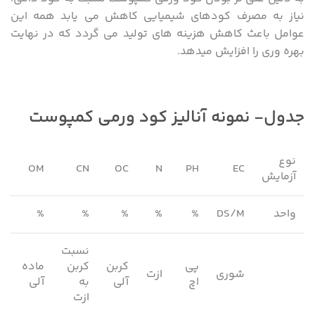
نیاز به مصرف کود‌های شیمیایی کاهش می یابد همه این
عوامل باعث کاهش هزینه های تولید می گردد که در نهایت
بهره وری را افزایش میدهد.
جدول- نمونه آنالیز کود ورمی کمپوست
نوع
5
OM
CN
OC
N
PH
EC
آزمایش
واحد
DS/M
%
%
%
%
%
%
نسبت
پی
کربن
کربن
ماده
شوری
ازت
ف
اچ
آلی
به
آلی
ازت