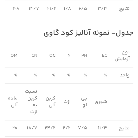
نتایج
۳/۳
۶/۵
۱/۸
۲۱/۲
۱۴/۷
۳۸
۳
جدول- نمونه آنالیز کود گاوی
نوع
5
OM
CN
OC
N
PH
EC
آزمایش
واحد
%
%
%
%
%
%
%
نسبت
پی
کربن
کربن
ماده
شوری
ازت
ف
اچ
آلی
به
آلی
ازت
نتایج
۱۱/۳
۷/۵
۲/۲
۲۴/۲
۱۸/۷
۲۰
۶