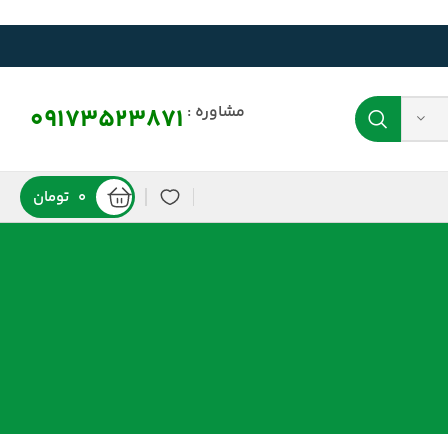
مشاوره :
09173523871
0
تومان