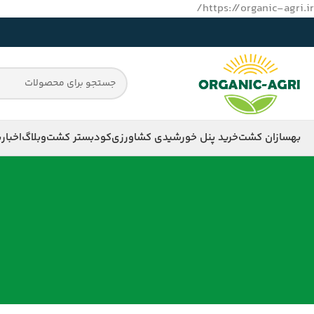
https://organic-agri.ir/
بهسازان کشت
خرید پنل خورشیدی کشاورزی
کود
بستر کشت
وبلاگ
اخبار
ب