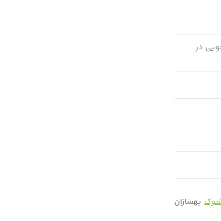
فه‌جویی در
شوک
بهسازان