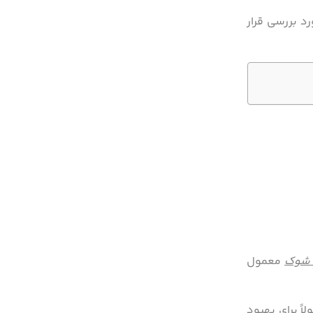
د بررسی قرار
 شوک
معمول
اً برای بهبود