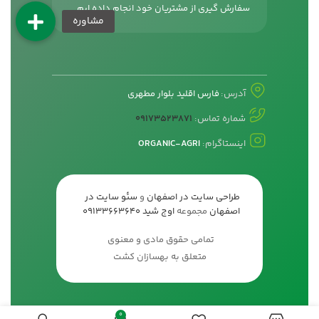
سفارش گیری از مشتریان خود انجام داده ایم.
آدرس:
فارس اقلید بلوار مطهری
شماره تماس:
09173523871
اینستاگرام:
ORGANIC-AGRI
طراحی سایت در اصفهان
و
سئو سایت در
اصفهان
مجموعه
اوج شید
09133663640
تمامی حقوق مادی و معنوی
متعلق به بهسازان کشت
0