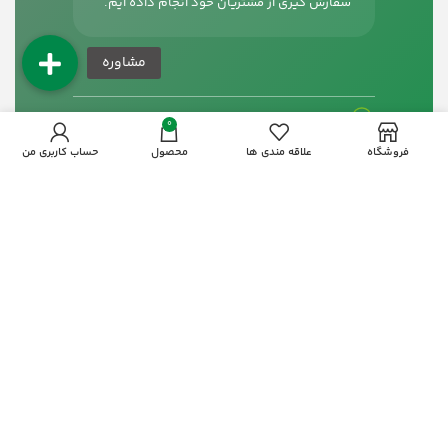
سفارش گیری از مشتریان خود انجام داده ایم.
آدرس:
فارس اقلید بلوار مطهری
0
فروشگاه
علاقه مندی ها
محصول
حساب کاربری من
شماره تماس:
09173523871
اینستاگرام:
ORGANIC-AGRI
طراحی سایت در اصفهان
و
سئو سایت در
اصفهان
مجموعه
اوج شید
09133663640
تمامی حقوق مادی و معنوی
متعلق به بهسازان کشت