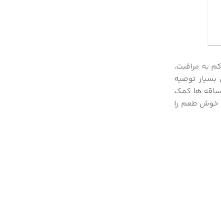
م به مراقبت،
 بسیار توصیه
ساقه ‌ها کمک
و خوش ‌طعم را