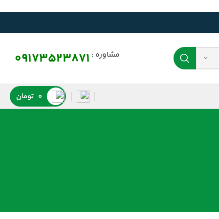
مشاوره :
09173523871
0
تومان