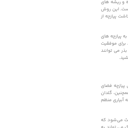
ه و ریشه‌ های
است. این روش
شت پیازچه از
ه پیازچه‌ های
. برای موفقیت
ر می ‌توانند
 پیازچه فضای
مچنین، گلدان
ه آبیاری منظم
عث می‌شود که
می ‌تواند به