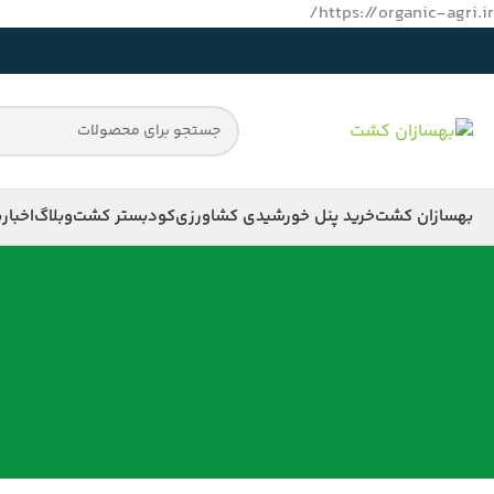
https://organic-agri.ir/
بهسازان کشت
خرید پنل خورشیدی کشاورزی
کود
بستر کشت
وبلاگ
اخبار
ب