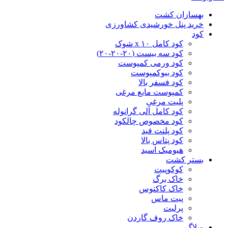
بهسازان کشت
خرید پنل خورشیدی کشاورزی
کود
کود کامل ۱۰ x شوک
کود سه بیست (۲۰-۲۰-۲۰)
کود ورمی کمپوست
کود بیوکمپوست
کود فسفر بالا
کمپوست مایع مرغی
پلیت مرغی
کود کامل آلی گرانوله
کود مخصوص چالکود
کود پلنت فید
کود پتاس بالا
هیومیک اسید
بستر کشت
کوکوپیت
خاک برگ
خاک کاکتوس
پیت ماس
پرلیت
خاک روف گاردن
وبلاگ