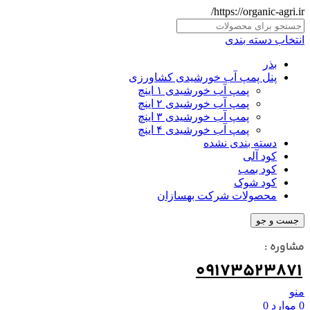
https://organic-agri.ir/
انتخاب دسته بندی
بذر
پنل پمپ آب خورشیدی کشاورزی
پمپ آب خورشیدی ۱ اینچ
پمپ آب خورشیدی ۲ اینچ
پمپ آب خورشیدی ۳ اینچ
پمپ آب خورشیدی ۴ اینچ
دسته بندی نشده
کود آلی
کود بمب
کود شوک
محصولات شرکت بهسازان
جست و جو
مشاوره :
09173523871
منو
0
موارد
0