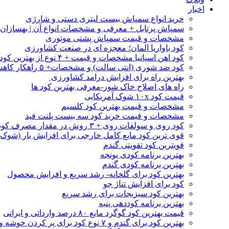
اخبار
خرید انواع سمپاش بیست لیتری دستی و شارژی
سمپاش پرتابل + معرفی و مشخصات انواع آن | بهسازا
مشخصات و قیمت سمپاش پشتی موتوری
کود باواریا المان؛ معجزه ای در صنعت کشاورزی
کود اهن اسپانیا مشخصات و قیمت + ۴ نوع از بهترین کود اهن خارجی
کود ضد شوری (انتی سالت) و مشخصات+ ۵ راهکار کاهش شوری خاک
بهترین راه برای افزایش درامد کشاورزی
راه های اصلاح خاک شور-معرفی بهترین کود ها
قیمت کود ۱۰x شوک آمریکایی
مشخصات و قیمت بهترین کود کلسیم
مشخصات و قیمت خرید کود سه بیست پلنت فید
کود روی و سولفات روی + ۳ روش در مقدار مصرف کود روی
قوی ترین کود مایع کامل خارجی برای افزایش بار (شوک)
قویترین کود تقویتی گندم
بهترین برنامه کودی یونجه
بهترین برنامه کودی گندم
بهترین کود برای گلخانه- رشد سریع و افزایش محصول
کود برای افزایش تناژ جو
بهترین کود سبزیجات برای رشد سریع
بهترین برنامه کوددهی پنبه
قیمت بهترین کود گوگرد مایع ۸۰ درصد وارداتی و ایرانی
بهترین کود برای گندم و ۷ نوع کود برای پر کردن خوشه و افزایش تناژ