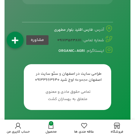
آدرس:
فارس اقلید بلوار مطهری
شماره تماس:
09173523871
اینستاگرام:
ORGANIC-AGRI
طراحی سایت در اصفهان
و
سئو سایت در
اصفهان
مجموعه
اوج شید
09133663640
تمامی حقوق مادی و معنوی
متعلق به بهسازان کشت
0
فروشگاه
علاقه مندی ها
محصول
حساب کاربری من