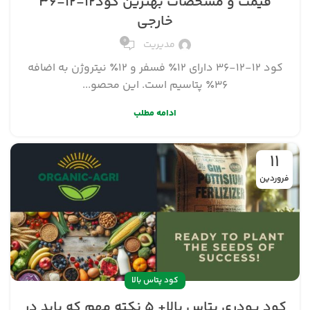
قیمت و مشخصات بهترین کود۱۲-۱۲-۳۶
خارجی
۰
مدیریت
کود 12-12-36 دارای 12٪ فسفر و 12٪ نیتروژن به اضافه
36٪ پتاسیم است. این محصو...
ادامه مطلب
۱۱
فروردین
کود پتاس بالا
کود پودری پتاس بالا+ ۵ نکته مهم که باید در