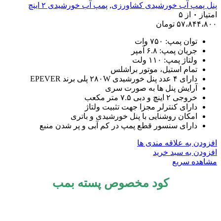
پنل پمپ آب خورشیدی کشاورزی
,
پمپ آب خورشیدی ۲ اینچ
امتیاز
۰
از ۵
۵۷،۸۴۴،۸۰۰
تومان
توان پمپ: ۷۵۰ وات
جریان پمپ: ۶.۸ آمپر
ولتاژ پمپ: ۱۱۰ ولت
تمام استیل، موتور براشلس
دارای ۴ عدد پنل خورشیدی ۲۸۰W پلی برند EPEVER
آرایش پنل ها به صورت سری
خروجی ۲ اینچ و دبی ۷.۵ متر مکعب
دارای کنترلر مجزا جهت تثبیت ولتاژ
امکان روشنایی با پنل خورشیدی و باتری
دارای سنسور قطع پمپ در کم آبی و پر شدن منبع
افزودن به علاقه مندی ها
افزودن به سبد خرید
مشاهده سریع
کود مخصوص پسته بمب