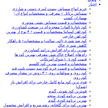
اخبار
خرید انواع سمپاش بیست لیتری دستی و شارژی
سمپاش پرتابل + معرفی و مشخصات انواع آن |
بهسازان کشت
مشخصات و قیمت سمپاش پشتی موتوری
کود باواریا المان؛ معجزه ای در صنعت کشاورزی
کود اهن اسپانیا مشخصات و قیمت + ۴ نوع از بهترین
کود اهن خارجی
کود ضد شوری (انتی سالت) و مشخصات+ ۵ راهکار
کاهش شوری خاک
بهترین راه برای افزایش درامد کشاورزی
راه های اصلاح خاک شور-معرفی بهترین کود ها
قیمت کود ۱۰x شوک آمریکایی
مشخصات و قیمت بهترین کود کلسیم
مشخصات و قیمت خرید کود سه بیست پلنت فید
کود روی و سولفات روی + ۳ روش در مقدار مصرف
کود روی
قوی ترین کود مایع کامل خارجی برای افزایش بار
(شوک)
قویترین کود تقویتی گندم
بهترین برنامه کودی یونجه
بهترین برنامه کودی گندم
بهترین کود برای گلخانه- رشد سریع و افزایش محصول