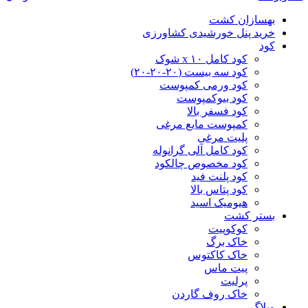
بهسازان کشت
خرید پنل خورشیدی کشاورزی
کود
کود کامل ۱۰ x شوک
کود سه بیست (۲۰-۲۰-۲۰)
کود ورمی کمپوست
کود بیوکمپوست
کود فسفر بالا
کمپوست مایع مرغی
پلیت مرغی
کود کامل آلی گرانوله
کود مخصوص چالکود
کود پلنت فید
کود پتاس بالا
هیومیک اسید
بستر کشت
کوکوپیت
خاک برگ
خاک کاکتوس
پیت ماس
پرلیت
خاک روف گاردن
وبلاگ