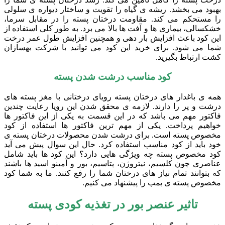
بهبود می بخشد. ریشه ی گیاه را تقویت و ساختار دیواره ی سلولی
را مستحکم می کند. مقاومت درختان پسته را در مقابل سرما،
خشکسالی، بیماری ها و آفت ها بالا می برد. به طور کلی استفاده از
این کود باعث افزایش بار دهی و همچنین افزایش طول عمر درخت
شما می شود. برای خرید این کود می توانید با شرکت بهسازان
کشت ارتباط بگیرید.
کود مناسب درشت شدن پسته
همه ی باغدار های درختان پسته رویای درختانی با مغز پسته های
درشت و پر را دارند. لازمه ی محقق شدن این رویا رعایت چندین
فاکتور مهم می باشد که در این قسمت به یکی از این فاکتور ها
خواهیم پرداخت. یکی از مهم ترین فاکتور ها استفاده از کود
مخصوص پسته است. برای درشت شدن محصولات درختان پسته ی
خود باید از کود مناسب استفاده کرد. حال این سوال پیش می آید
کود مخصوص پسته چه ویژگی هایی دارد؟ این کود ها باید شامل
عناصری چون کلسیم، نیتروژن، پتاسیم، بور و آمینو اسید ها باشند
که بتوانند تمام نیاز های درختان شما را رفع کنند. ما به شما کود
مخصوص پسته ی بمب را پیشنهاد می کنیم.
تاثیر عنصر بور در تغذیه کودی پسته