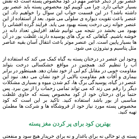
عنصر بور از دیگر عناصر مهم در کود مخصوص پسته است که نقش
بسیار حیاتی دارد. چرا می گوییم کود مخصوص پسته باید عنصر بور
داشته باشد؟ در این قسمت جواب این سوال را خواهیم داد. این
عنصر باعث تقویت دیواره ی سلولی می شود. بعد از استفاده از این
عنصر جوانه زنی درخت پسته بهبود می یابد. فرایند گرده افشانی را
بهبود می بخشد در نتیجه می توانیم شاهد افزایش تعداد دانه در
خوشه باشیم. گیاهانی که برگ های پوسیده دارند، غلظت بور در آن
ها بسیار پایین است. این عنصر موثر باعث انتقال آسان بقیه عناصر
مثل پتاسیم و نیتروژن می شود.
وجود این عنصر در درختان پسته به گیاه کمک می کند که استفاده از
آب را تنظیم کند. همچنین در مواقع خشکسالی درخت بتواند
مقاومت خوبی در مقابل کم آبی از خود نشان دهد. همینطور در برابر
بیماری و آفات هم مقاومت بالایی از خود نشان می دهد. نبود این
عنصر در گیاه، پوسیدگی برگ ها، کم شدن میوه و بسیاری مشکلات
دیگر را رقم می زند که می تواند تمامی زحمات را از بین ببرد. پس
حتما برای درختان خود از کود مخصوص پسته که حاوی غلظت
مناسبی از بور باشد استفاده کنید. تاکید بر این است که کود
مخصوص پسته مورد نیاز خود از فروشگاه ها و شرکت ها مطمئن
تهیه کنید.
بهترین کود برای پر کردن مغز پسته
پسته ی تو خالی نه برای باغدار و نه برای خریدار هیچ سود و منفعتی