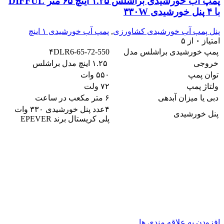
پمپ آب خورشیدی براشلس ۱.۲۵ اینچ ۶۵ متر DIFFUL
با ۴ پنل خورشیدی ۳۳۰W
پنل پمپ آب خورشیدی کشاورزی
,
پمپ آب خورشیدی ۱ اینچ
امتیاز
۰
از ۵
پمپ خورشیدی براشلس مدل
۴DLR6-65-72-550
خروجی
۱.۲۵ اینچ مدل براشلس
توان پمپ
۵۵۰ وات
ولتاژ پمپ
۷۲ ولت
دبی یا میزان آبدهی
۶ متر مکعب در ساعت
۴عدد پنل خورشیدی ۳۳۰ وات
پنل خورشیدی
پلی کریستال برند EPEVER
افزودن به علاقه مندی ها