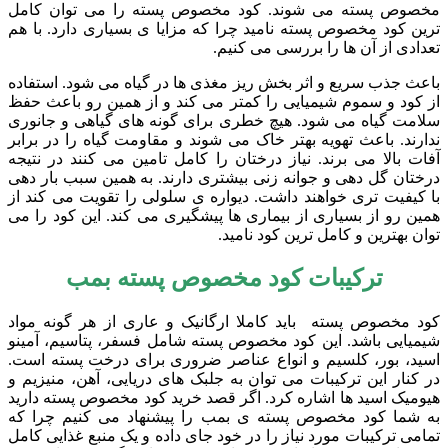
مخصوص پسته می شوند. کود مخصوص پسته را می توان کامل
ترین کود مخصوص پسته نامید چرا که مزایا ی بسیاری دارد. با هم
تعدادی از آن ها را بررسی می کنیم.
باعث جذب سریع و اثر بخش ریز مغذی ها در گیاه می شود. استفاده
از کود و سموم شیمیایی را کمتر می کند و از همین رو باعث حفظ
سلامت گیاه می شود. هیچ خطری برای گونه های گیاهی و جانوری
ندارند. باعث تهویه بهتر خاک می شوند و مقاومت گیاه را در برابر
آفات بالا می برند. نیاز درختان را کامل تامین می کنند در نتیجه
درختان گل دهی و جوانه زنی بیشتری دارند. به همین سبب بار دهی
با کیفیت تری خواهند داشت. دیواره ی سلولی را تقویت می کند از
همین رو از بسیاری از بیماری ها پیشگیری می کند. این کود را می
توان بهترین و کامل ترین کود نامید.
ترکیبات کود مخصوص پسته بمب
کود مخصوص پسته باید کاملا ارگانیک و عاری از هر گونه مواد
شیمیایی باشد. این کود مخصوص پسته شامل فسفر، پتاسیم، آمینو
اسید، بور، کلسیم و انواع عناصر ضروری برای درخت پسته است.
در کنار این ترکیبات می توان به جلبک های دریایی، آهن، منیزیم و
هیومیک اسید ها اشاره کرد. اگر قصد خرید کود مخصوص پسته دارید
به شما کود مخصوص پسته ی بمب را پیشنهاد می کنیم چرا که
تمامی ترکیبات مورد نیاز را در خود جای داده و یک منبع غذایی کامل