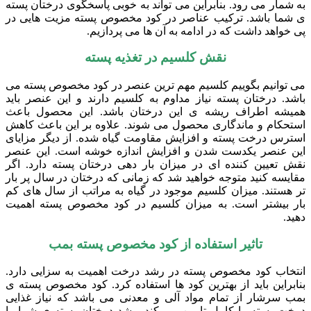
به شمار می رود. بنابراین می تواند به خوبی پاسخگوی درختان پسته
ی شما باشد. ترکیب عناصر در کود مخصوص پسته مزیت هایی در
پی خواهد داشت که در ادامه به آن ها می پردازیم.
نقش کلسیم در تغذیه پسته
می توانیم بگوییم کلسیم مهم ترین عنصر در کود مخصوص پسته می
باشد. درختان پسته نیاز مداوم به کلسیم دارند و این عنصر باید
همیشه اطراف ریشه ی این درختان باشد. این محصول باعث
استحکام و ماندگاری محصول می شوند. علاوه بر این باعث کاهش
استرس درخت پسته و افزایش مقاومت گیاه شده. از دیگر مزایای
این عنصر یکدست شدن و افزایش اندازه خوشه است. این عنصر
نقش تعیین کننده ای در میزان بار دهی درختان پسته دارد. اگر
مقایسه کنید متوجه خواهید شد که زمانی که درختان در سال پر بار
تر هستند. میزان کلسیم موجود در گیاه به مراتب از سال های کم
بار بیشتر است. به میزان کلسیم در کود مخصوص پسته اهمیت
دهید.
تاثیر استفاده از کود مخصوص پسته بمب
انتخاب کود مخصوص پسته در رشد درخت اهمیت به سزایی دارد.
بنابراین باید از بهترین کود ها استفاده کرد. کود مخصوص پسته ی
بمب سرشار از تمام مواد آلی و معدنی می باشد که نیاز غذایی
درخت پسته را کامل تامین می کند. رشد درختان پسته ی شما را