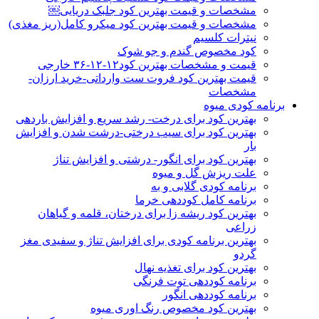
مشخصات و قیمت بهترین کود جلبک دریایی￼
مشخصات و قیمت بهترین کود میکرو کامل(ریز مغذی)
نیترات کلسیم
کود مخصوص گندم و جو شوک
قیمت و مشخصات بهترین کود۱۲-۱۲-۳۶ خارجی
قیمت بهترین کود فروت ست وارداتی-خرید ارزان-
مشخصات
برنامه کودی میوه
بهترین کود برای درخت- رشد سریع و افزایش باردهی
بهترین کود برای سیب درختی-درشت شدن و افزایش
بار
بهترین کود برای انگور- درشتی و افزایش تناژ
علت ریزش گل و میوه
برنامه کودی گلابی و به
برنامه کامل کوددهی خرما
بهترین کود ریشه زا برای درختان، قلمه و گیاهان
زراعی
بهترین برنامه کودی برای افزایش تناژ و سفیدی مغز
گردو
بهترین کود برای تغذیه نهال
برنامه کوددهی توت فرنگی
برنامه کوددهی انگور
بهترین کود مخصوص رنگ اوری میوه