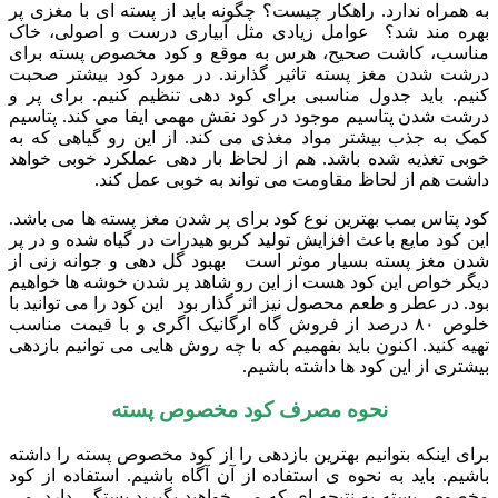
به همراه ندارد. راهکار چیست؟ چگونه باید از پسته ای با مغزی پر
بهره مند شد؟ عوامل زیادی مثل آبیاری درست و اصولی، خاک
مناسب، کاشت صحیح، هرس به موقع و کود مخصوص پسته برای
درشت شدن مغز پسته تاثیر گذارند. در مورد کود بیشتر صحبت
کنیم. باید جدول مناسبی برای کود دهی تنظیم کنیم. برای پر و
درشت شدن پتاسیم موجود در کود نقش مهمی ایفا می کند. پتاسیم
کمک به جذب بیشتر مواد مغذی می کند. از این رو گیاهی که به
خوبی تغذیه شده باشد. هم از لحاظ بار دهی عملکرد خوبی خواهد
داشت هم از لحاظ مقاومت می تواند به خوبی عمل کند.
کود پتاس بمب بهترین نوع کود برای پر شدن مغز پسته ها می باشد.
این کود مایع باعث افزایش تولید کربو هیدرات در گیاه شده و در پر
شدن مغز پسته بسیار موثر است بهبود گل دهی و جوانه زنی از
دیگر خواص این کود هست از این رو شاهد پر شدن خوشه ها خواهیم
بود. در عطر و طعم محصول نیز اثر گذار بود این کود را می توانید با
خلوص ۸۰ درصد از فروش گاه ارگانیک اگری و با قیمت مناسب
تهیه کنید. اکنون باید بفهمیم که با چه روش هایی می توانیم بازدهی
بیشتری از این کود ها داشته باشیم.
نحوه مصرف کود مخصوص پسته
برای اینکه بتوانیم بهترین بازدهی را از کود مخصوص پسته را داشته
باشیم. باید به نحوه ی استفاده از آن آگاه باشیم. استفاده از کود
مخصوص پسته به نتیجه ای که می خواهید بگیرید بستگی دارد. می