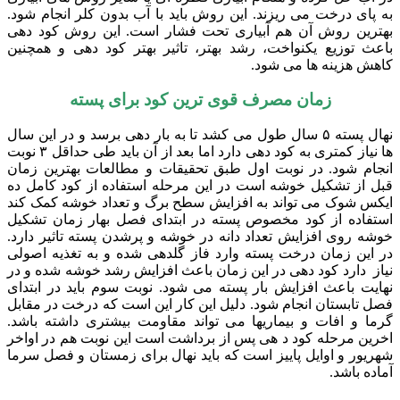
به پای درخت می ریزند. این روش باید با آب بدون کلر انجام شود.
بهترین روش آن هم آبیاری تحت فشار است. این روش کود دهی
باعث توزیع یکنواخت، رشد بهتر، تاثیر بهتر کود دهی و همچنین
کاهش هزینه ها می شود.
زمان مصرف قوی ترین کود برای پسته
نهال پسته ۵ سال طول می کشد تا به بار دهی برسد و در این سال
ها نیاز کمتری به کود دهی دارد اما بعد از آن باید طی حداقل ۳ نوبت
انجام شود. در نوبت اول طبق تحقیقات و مطالعات بهترین زمان
قبل از تشکیل خوشه است در این مرحله استفاده از کود کامل ده
ایکس شوک می تواند به افزایش سطح برگ و تعداد خوشه کمک کند
استفاده از کود مخصوص پسته در ابتدای فصل بهار زمان تشکیل
خوشه روی افزایش تعداد دانه در خوشه و پرشدن پسته تاثیر دارد.
در این زمان درخت پسته وارد فاز گلدهی شده و به تغذیه اصولی
نیاز دارد کود دهی در این زمان باعث افزایش رشد خوشه شده و در
نهایت باعث افزایش بار پسته می شود. نوبت سوم باید در ابتدای
فصل تابستان انجام شود. دلیل این کار این است که درخت در مقابل
گرما و افات و بیماریها می تواند مقاومت بیشتری داشته باشد.
اخرین مرحله کود د هی پس از برداشت است این نوبت هم در اواخر
شهریور و اوایل پاییز است که باید نهال برای زمستان و فصل سرما
آماده باشد.