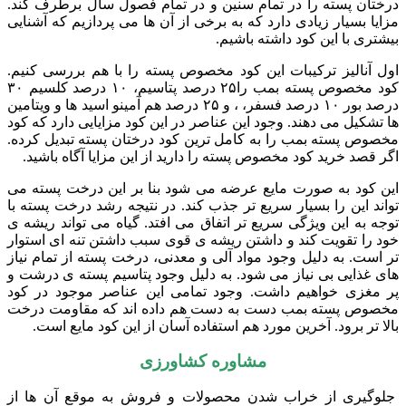
درختان پسته را در تمام سنین و در تمام فصول سال برطرف کند.
مزایا بسیار زیادی دارد که به برخی از آن ها می پردازیم که آشنایی
بیشتری با این کود داشته باشیم.
اول آنالیز ترکیبات این کود مخصوص پسته را با هم بررسی کنیم.
کود مخصوص پسته بمب را۲۵ درصد پتاسیم، ۱۰ درصد کلسیم ۳۰
درصد بور ۱۰ درصد فسفر، ، و ۲۵ درصد هم آمینو اسید ها و ویتامین
ها تشکیل می دهند. وجود این عناصر در این کود مزایایی دارد که کود
مخصوص پسته بمب را به کامل ترین کود درختان پسته تبدیل کرده.
اگر قصد خرید کود مخصوص پسته را دارید از این مزایا آگاه باشید.
این کود به صورت مایع عرضه می شود بنا بر این درخت پسته می
تواند این را بسیار سریع تر جذب کند. در نتیجه رشد درخت پسته با
توجه به این ویژگی سریع تر اتفاق می افتد. گیاه می تواند ریشه ی
خود را تقویت کند و داشتن ریشه ی قوی سبب داشتن تنه ای استوار
تر است. به دلیل وجود مواد آلی و معدنی، درخت پسته از تمام نیاز
های غذایی بی نیاز می شود. به دلیل وجود پتاسیم پسته ی درشت و
پر مغزی خواهیم داشت. وجود تمامی این عناصر موجود در کود
مخصوص پسته بمب دست به دست هم داده اند که مقاومت درخت
بالا تر برود. آخرین مورد هم استفاده آسان از این کود مایع است.
مشاوره کشاورزی
جلوگیری از خراب شدن محصولات و فروش به موقع آن ها از