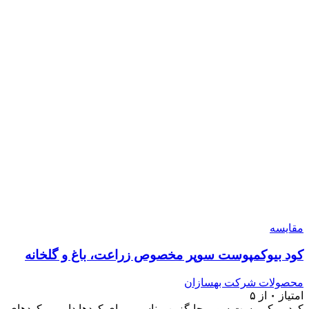
مقایسه
کود بیوکمپوست سوپر مخصوص زراعت، باغ و گلخانه
محصولات شرکت بهسازان
امتیاز
۰
از ۵
کود بیوکمپوست سوپر جایگزین مناسبی برای کودها دامی و کودهای