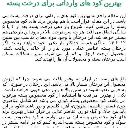
بهترین کود های وارداتی برای درخت پسته
این مقاله راجع به بهترین کود های وارداتی برای درخت پسته می
باشد. در این مقاله قرار است با هم بهترین برند های کود مخصوص
پسته را بررسی کنیم. شروع بار دهی درخت پسته بعد از ۴ یا ۵
سالگی اتفاق می افتد. هر چه سن درخت بالا تر برود این بار دهی هم
بیشتر خواهد شد. این درختان با وجود مواد مغذی مناسب بین سنین
۱۲ تا ۱۴ سالگی هم به حداکثر بار دهی خود خواهند رسید. اگر
درختان پسته عناصر غذایی مورد نیاز را از خاک دریافت نکنند،
محصول درخت کوچک و کم بار می شود، سایر مشکلات ممکن
است درختان پسته و محصولات آن ها را تهدید کند.
باغ های پسته در ایران به وفور یافت می شوند. چرا که ارزش
محصول این درختان بسیار بالا می باشد. این درختان در صورتی که
به خوبی تغذیه شوند در سنین بالا هم بار دهی خوبی خواهند داشت.
یکی از بهترین مراقبت ها استفاده از کود مخصوص پسته مرغوب
می باشد. کود مخصوص پسته کودی می باشد که شامل عناصری
چون فسفر، پتاسیم، نیتروژن، آهن، کلسیم و بور باشد.علاوه بر این
باید بین خاک و گیاه توازن عناصر غذایی بر قرار کند.از بهترین برند
های کود مخصوص پسته ارداتی می توانیم به کود مخصوص پسته
شوک و کود مخصوص پسته بمب اشاره کنیم که در ادامه بیشتر در
مورد این دو کود صحبت خواهیم کرد. شما نیز می توانید برای