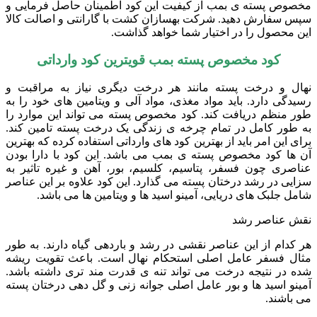
مخصوص پسته ی بمب از کیفیت این کود اطمینان حاصل فرمایی و
سپس سفارش دهید. شرکت بهسازان کشت با گارانتی و اصالت کالا
این محصول را در اختیار شما خواهد گذاشت.
کود مخصوص پسته بمب قویترین کود وارداتی
نهال و درخت پسته مانند هر درخت دیگری نیاز به مراقبت و
رسیدگی دارد. باید مواد مغذی، مواد آلی و ویتامین های خود را به
طور منظم دریافت کند. کود مخصوص پسته می تواند این موارد را
به طور کامل در تمام چرخه ی زندگی یک درخت پسته تامین کند.
برای این امر باید از بهترین کود های وارداتی استفاده کرده که بهترین
آن ها کود مخصوص پسته ی بمب می باشد. این کود با دارا بودن
عناصری چون فسفر، پتاسیم، کلسیم، بور، آهن و غیره تاثیر به
سزایی در رشد درختان پسته می گذارد. این کود علاوه بر این عناصر
شامل جلبک های دریایی، آمینو اسید ها و ویتامین ها می باشد.
نقش عناصر رشد
هر کدام از این عناصر نقشی در رشد و باردهی گیاه دارند. به طور
مثال فسفر عامل اصلی استحکام نهال است. باعث تقویت ریشه
شده در نتیجه درخت می تواند تنه ی قدرت مند تری داشته باشد.
آمینو اسید ها و بور عامل اصلی جوانه زنی و گل دهی درختان پسته
می باشند.