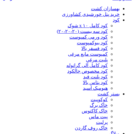
بهسازان کشت
خرید پنل خورشیدی کشاورزی
کود
کود کامل ۱۰ x شوک
کود سه بیست (۲۰-۲۰-۲۰)
کود ورمی کمپوست
کود بیوکمپوست
کود فسفر بالا
کمپوست مایع مرغی
پلیت مرغی
کود کامل آلی گرانوله
کود مخصوص چالکود
کود پلنت فید
کود پتاس بالا
هیومیک اسید
بستر کشت
کوکوپیت
خاک برگ
خاک کاکتوس
پیت ماس
پرلیت
خاک روف گاردن
وبلاگ