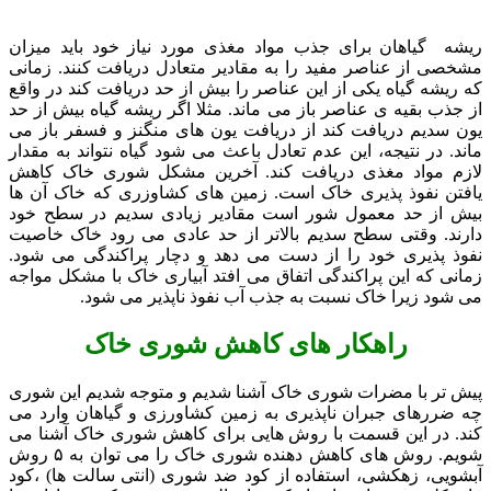
ریشه گیاهان برای جذب مواد مغذی مورد نیاز خود باید میزان
مشخصی از عناصر مفید را به مقادیر متعادل دریافت کنند. زمانی
که ریشه گیاه یکی از این عناصر را بیش از حد دریافت کند در واقع
از جذب بقیه ی عناصر باز می ماند. مثلا اگر ریشه گیاه بیش از حد
یون سدیم دریافت کند از دریافت یون های منگنز و فسفر باز می
ماند. در نتیجه، این عدم تعادل باعث می شود گیاه نتواند به مقدار
لازم مواد مغذی دریافت کند. آخرین مشکل شوری خاک کاهش
یافتن نفوذ پذیری خاک است. زمین های کشاوزری که خاک آن ها
بیش از حد معمول شور است مقادیر زیادی سدیم در سطح خود
دارند. وقتی سطح سدیم بالاتر از حد عادی می رود خاک خاصیت
نفوذ پذیری خود را از دست می دهد و دچار پراکندگی می شود.
زمانی که این پراکندگی اتفاق می افتد آبیاری خاک با مشکل مواجه
می شود زیرا خاک نسبت به جذب آب نفوذ ناپذیر می شود.
راهکار های کاهش شوری خاک
پیش تر با مضرات شوری خاک آشنا شدیم و متوجه شدیم این شوری
چه ضررهای جبران ناپذیری به زمین کشاورزی و گیاهان وارد می
کند. در این قسمت با روش هایی برای کاهش شوری خاک آشنا می
شویم. روش های کاهش دهنده شوری خاک را می توان به ۵ روش
آبشویی، زهکشی، استفاده از کود ضد شوری (انتی سالت ها) ،کود