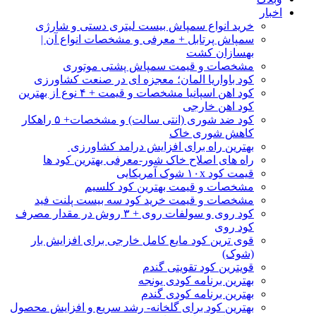
اخبار
خرید انواع سمپاش بیست لیتری دستی و شارژی
سمپاش پرتابل + معرفی و مشخصات انواع آن |
بهسازان کشت
مشخصات و قیمت سمپاش پشتی موتوری
کود باواریا المان؛ معجزه ای در صنعت کشاورزی
کود اهن اسپانیا مشخصات و قیمت + ۴ نوع از بهترین
کود اهن خارجی
کود ضد شوری (انتی سالت) و مشخصات+ ۵ راهکار
کاهش شوری خاک
بهترین راه برای افزایش درامد کشاورزی
راه های اصلاح خاک شور-معرفی بهترین کود ها
قیمت کود ۱۰x شوک آمریکایی
مشخصات و قیمت بهترین کود کلسیم
مشخصات و قیمت خرید کود سه بیست پلنت فید
کود روی و سولفات روی + ۳ روش در مقدار مصرف
کود روی
قوی ترین کود مایع کامل خارجی برای افزایش بار
(شوک)
قویترین کود تقویتی گندم
بهترین برنامه کودی یونجه
بهترین برنامه کودی گندم
بهترین کود برای گلخانه- رشد سریع و افزایش محصول