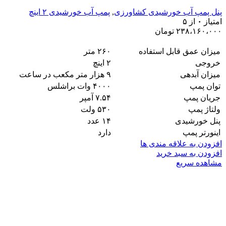
پنل پمپ آب خورشیدی کشاورزی
,
پمپ آب خورشیدی ۲ اینچ
امتیاز
۰
از ۵
۲۳۸،۱۶۰،۰۰۰
تومان
میزان عمق قابل استفاده
۲۶۰ متر
خروجی
۲ اینچ
میزان آبدهی
۹ هزار متر مکعب در ساعت
توان پمپ
۴۰۰۰ وات براشلس
جریان پمپ
۷.۵۴ آمپر
ولتاژ پمپ
۵۳۰ ولت
پنل خورشیدی
۱۴ عدد
اینورتر پمپ
دارد
افزودن به علاقه مندی ها
افزودن به سبد خرید
مشاهده سریع