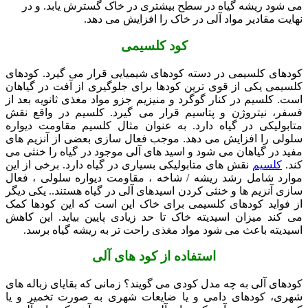
می شود ریشه گیاه در سطح بیشتری در خاک گسترش یابد. و در
نهایت مقادیر مواد آلی در خاک را افزایش می دهد.
کود کلسیمی
کودهای کلسیمی در دسته کودهای شیمیایی قرار می گیرد. کودهای
کلسیمی یکی از قوی ترین کودها برای جلوگیری از آفت در گیاهان
است. کلسیم در کنار گوگرد و منیزیم جزو مواد مغذی ثانویه بعد از
فسفر، نیتروژن و پتاسیم قرار می گیرد. کلسیم در واقع نقش
متابولیکی در گیاه دارد. به عنوان مثال کلسیم مقاومت دیواره
سلولی را افزایش می دهد. موجب فعال سازی بعضی از آنزیم های
مفید در گیاهان می شود و اسید های آلی موجود در گیاه را خنثی می
کند.
کلسیم
نقش های متابولیکی بسیاری در گیاه دارد. برخی از این
موارد شامل رشد ریشه / شاخه ، مقاومت دیواره سلولی ، فعال
سازی آنزیم ها و خنثی کردن اسیدهای آلی در گیاه هستند.. یکی دیگر
از فواید کودهای کلسیمی برای خاک این است که این کودها کمک
می کند میزان اسیدیته خاک تا حد زیادی پایین بیاید. این کاهش
اسیدیته باعث می شود مواد مغذی راحت تر به ریشه گیاه برسد.
استفاده از کود های آلی
کودهای آلی به چه مدل کودی می گویند؟ زمانی که بقایای زباله های
شهری، کودهای دامی و یا ضایعات شهری به صورت تخمیر و یا