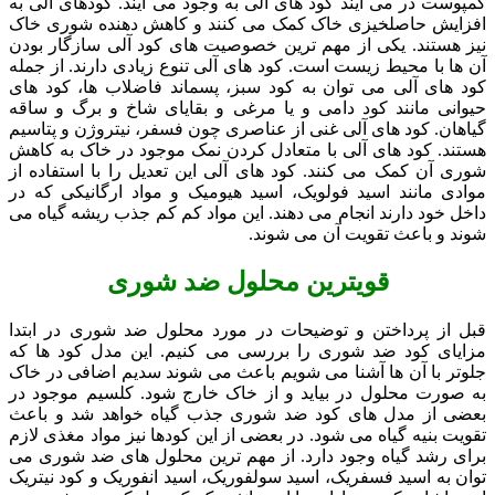
کمپوست در می آیند کود های آلی به وجود می آیند. کودهای آلی به
افزایش حاصلخیزی خاک کمک می کنند و کاهش دهنده شوری خاک
نیز هستند. یکی از مهم ترین خصوصیت های کود آلی سازگار بودن
آن ها با محیط زیست است. کود های آلی تنوع زیادی دارند. از جمله
کود های آلی می توان به کود سبز، پسماند فاضلاب ها، کود های
حیوانی مانند کود دامی و یا مرغی و بقایای شاخ و برگ و ساقه
گیاهان. کود های آلی غنی از عناصری چون فسفر، نیتروژن و پتاسیم
هستند. کود های آلی با متعادل کردن نمک موجود در خاک به کاهش
شوری آن کمک می کنند. کود های آلی این تعدیل را با استفاده از
موادی مانند اسید فولویک، اسید هیومیک و مواد ارگانیکی که در
داخل خود دارند انجام می دهند. این مواد کم کم جذب ریشه گیاه می
شوند و باعث تقویت آن می شوند.
قویترین محلول ضد شوری
قبل از پرداختن و توضیحات در مورد محلول ضد شوری در ابتدا
مزایای کود ضد شوری را بررسی می کنیم. این مدل کود ها که
جلوتر با آن ها آشنا می شویم باعث می شوند سدیم اضافی در خاک
به صورت محلول در بیاید و از خاک خارج شود. کلسیم موجود در
بعضی از مدل های کود ضد شوری جذب گیاه خواهد شد و باعث
تقویت بنیه گیاه می شود. در بعضی از این کودها نیز مواد مغذی لازم
برای رشد گیاه وجود دارد. از مهم ترین محلول های ضد شوری می
توان به اسید فسفریک، اسید سولفوریک، اسید انفوریک و کود نیتریک