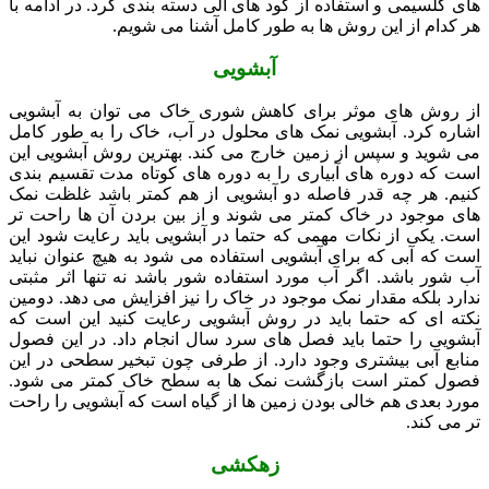
های کلسیمی و استفاده از کود های الی دسته بندی کرد. در ادامه با
هر کدام از این روش ها به طور کامل آشنا می شویم.
آبشویی
از روش های موثر برای کاهش شوری خاک می توان به آبشویی
اشاره کرد. آبشویی نمک های محلول در آب، خاک را به طور کامل
می شوید و سپس از زمین خارج می کند. بهترین روش آبشویی این
است که دوره های آبیاری را به دوره های کوتاه مدت تقسیم بندی
کنیم. هر چه قدر فاصله دو آبشویی از هم کمتر باشد غلظت نمک
های موجود در خاک کمتر می شوند و از بین بردن آن ها راحت تر
است. یکی از نکات مهمی که حتما در آبشویی باید رعایت شود این
است که آبی که برای آبشویی استفاده می شود به هیچ عنوان نباید
آب شور باشد. اگر آب مورد استفاده شور باشد نه تنها اثر مثبتی
ندارد بلکه مقدار نمک موجود در خاک را نیز افزایش می دهد. دومین
نکته ای که حتما باید در روش آبشویی رعایت کنید این است که
آبشویی را حتما باید فصل های سرد سال انجام داد. در این فصول
منابع آبی بیشتری وجود دارد. از طرفی چون تبخیر سطحی در این
فصول کمتر است بازگشت نمک ها به سطح خاک کمتر می شود.
مورد بعدی هم خالی بودن زمین ها از گیاه است که آبشویی را راحت
تر می کند.
زهکشی