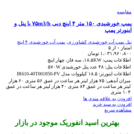
مقایسه
پمپ خورشیدی ۱۵۰ متر ۴ اینچ دبی ۷۵m3/h با پنل و
اینورتر پمپ
پنل پمپ آب خورشیدی کشاورزی
,
پمپ آب خورشیدی ۴ اینچ
امتیاز
۰
از ۵
۱،۰۳۱،۹۶۰،۸۰۰
تومان
اطلاعات پمپ: ۱۸.۵KW، سه فاز، چهار اینچ
اطلاعات پنل: ۴۸ عدد پنل خورشیدی ۵۷۰W
اطلاعات اینورتر: ۱۸.۵ کیلووات مدل IR610-40T001850-PV
میزان آبدهی: ۷۵ هزار لیتر هر ساعت در عمق ۵۶ متری ۶۰ هزار
لیتر هر ساعت در عمق ۸۴ متری ۴۰ هزار لیتر هر ساعت در عمق
۱۰۴ متری
افزودن به علاقه مندی ها
افزودن به سبد خرید
مشاهده سریع
بهترین اسید انفوریک موجود در بازار