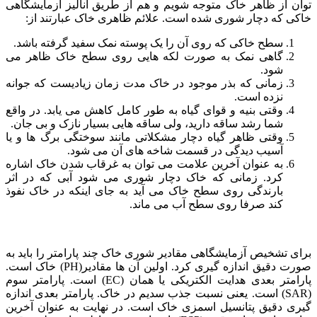
توان از ظاهر خاک متوجه شویم و هم از طریق آنالیز آزمایشگاهی
خاکی که دچار شوری شده است. علائم ظاهری خاک عبارتند از:
سطح خاکی که روی آن را یک پوسته نمک سفید گرفته باشد.
گاهی نمک به صورت لکه هایی روی سطح خاک ظاهر می
شود.
زمانی که بذر موجود در خاک مدت زمان زیادیست که جوانه
نزده است.
وقتی بنیه و قوای گیاه به طور کامل کاهش می یابد. در واقع
شما رشد ساقه دارید، ولی ساقه هایی بسیار نازک و بی جان.
وقتی ظاهر گیاه دچار مشکلاتی مانند سوختگی برگ ها و یا
آسیب دیدگی در قسمت شاخه های آن می شود.
به عنوان آخرین علامت می توان به غرقاب شدن خاک اشاره
کرد. زمانی که خاک دچار شوری می شود آبی که در اثر
بارندگی روی سطح خاک می آید به جای اینکه در خاک نفوذ
کند صرفا روی سطح آب می ماند.
برای تشخیص آزمایشگاهی مقادیر شوری خاک چند پارامتر را باید به
صورت دقیق اندازه گیری کرد. اولین آن ها مقادیر(PH) خاک است.
پارامتر بعدی هدایت الکتریکی یا همان (EC) است. پارامتر سوم
(SAR) است. یعنی نسبت جذب سدیم در خاک. پارامتر بعدی اندازه
گیری دقیق پتانسیل اسمزی خاک است. در نهایت به عنوان آخرین