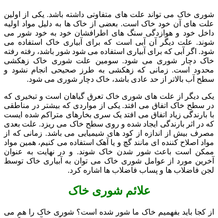
شوری خاک می تواند علت های متفاوتی داشته باشد. یکی از اولین
علت های آن خود خاک است. بعضی از خاک ها به دلیل مواد اولیه
داخل خود و هوازدگی سنگ های اطرافشان خود به خود شور می
شوند. علت دیگر آن آبی است که برای آبیاری خاک استفاده می
شود. اگر آبی که برای آبیاری استفاده می شود شور باشد، رفته رفته
خاک دچار شوری می شود. سومین علت شوری خاک زهکشی
محدود است. زمانی که زهکشی به طرز صحیحی انجام نشود و
سطح آب بالاتر از حد عادی باشد، خاک دچار شوری می شود.
یکی دیگر از علت های شوری خاک تعرق گیاهان است و تبخیری که
در سطح خاک اتفاق می افتد. یکی از مواردی که بیشتر در مناطقی
با بارندگی زیاد اتفاق می افتد یک سری بخارهای متراکم شده ایست
که در اثر بارندگی ایجاد شده و روی سطح خاک می ریزد. علت بعدی
مصرف بیش از اندازه از کود های شیمیایی می باشد. زمانی که از
مواد اصلاح کننده ای مانند گچ و یا آهک استفاده می کنیم، همین مواد
ممکن است باعث شور شدن خاک شوند. و در نهایت به عنوان
آخرین مورد از عوامل شوری خاک می توان به آبیاری خاک توسط
لجن فاضلاب ها و پساب فاضلاب ها اشاره کرد.
علائم شوری خاک
از کجا باید بفهمیم خاک ما شور شده است؟ شوری خاک را هم می