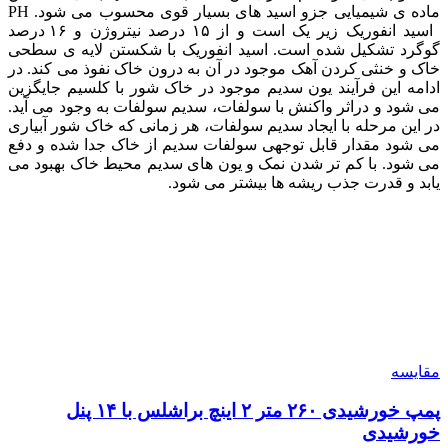
ماده ی شیمیایی جزو اسید های بسیار قوی محسوب می شود. PH
اسید انفوریک زیر یک است و از ۱۵ درصد نیتروژن و ۱۶ درصد
گوگرد تشکیل شده است. اسید انفوریک با شکستن لایه ی سطحی
خاک و خنثی کردن آهک موجود در آن به درون خاک نفوذ می کند. در
ادامه این فرآیند یون سدیم موجود در خاک شور با کلسیم جایگزین
می شود و دراثر واکنش با سولفات، سدیم سولفات به وجود می آید.
در این مرحله با ایجاد سدیم سولفات، هر زمانی که خاک شور آبیاری
می شود مقدار قابل توجهی سولفات سدیم از خاک جدا شده و دفع
می شود. با کم تر شدن نمک و یون های سدیم محیط خاک بهبود می
یابد و قدرت جذب ریشه ها بیشتر می شود.
مقایسه
پمپ خورشیدی ۲۶۰ متر ۲ اینچ براشلس با ۱۴ پنل
خورشیدی