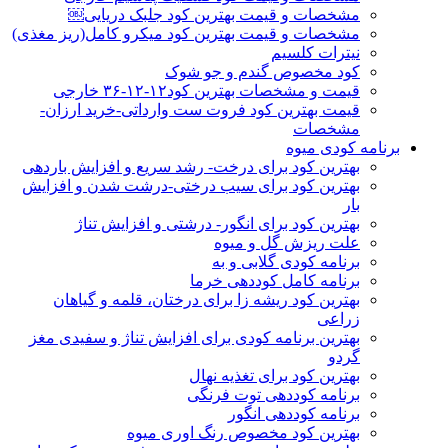
مشخصات و قیمت بهترین کود جلبک دریایی￼
مشخصات و قیمت بهترین کود میکرو کامل(ریز مغذی)
نیترات کلسیم
کود مخصوص گندم و جو شوک
قیمت و مشخصات بهترین کود۱۲-۱۲-۳۶ خارجی
قیمت بهترین کود فروت ست وارداتی-خرید ارزان-
مشخصات
برنامه کودی میوه
بهترین کود برای درخت- رشد سریع و افزایش باردهی
بهترین کود برای سیب درختی-درشت شدن و افزایش
بار
بهترین کود برای انگور- درشتی و افزایش تناژ
علت ریزش گل و میوه
برنامه کودی گلابی و به
برنامه کامل کوددهی خرما
بهترین کود ریشه زا برای درختان، قلمه و گیاهان
زراعی
بهترین برنامه کودی برای افزایش تناژ و سفیدی مغز
گردو
بهترین کود برای تغذیه نهال
برنامه کوددهی توت فرنگی
برنامه کوددهی انگور
بهترین کود مخصوص رنگ اوری میوه