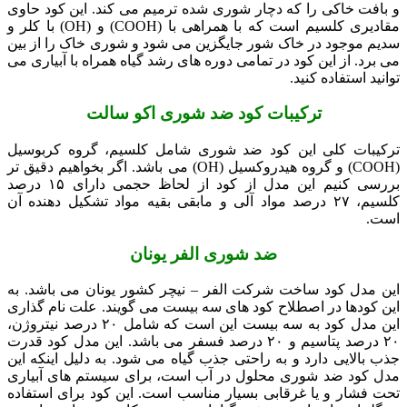
و بافت خاکی را که دچار شوری شده ترمیم می کند. این کود حاوی
مقادیری کلسیم است که با همراهی با (COOH) و (OH) با کلر و
سدیم موجود در خاک شور جایگزین می شود و شوری خاک را از بین
می برد. از این کود در تمامی دوره های رشد گیاه همراه با آبیاری می
توانید استفاده کنید.
ترکیبات کود ضد شوری اکو سالت
ترکیبات کلی این کود ضد شوری شامل کلسیم، گروه کربوسیل
(COOH) و گروه هیدروکسیل (OH) می باشد. اگر بخواهیم دقیق تر
بررسی کنیم این مدل از کود از لحاظ حجمی دارای ۱۵ درصد
کلسیم، ۲۷ درصد مواد آلی و مابقی بقیه مواد تشکیل دهنده آن
است.
ضد شوری الفر یونان
این مدل کود ساخت شرکت الفر – نیچر کشور یونان می باشد. به
این کودها در اصطلاح کود های سه بیست می گویند. علت نام گذاری
این مدل کود به سه بیست این است که شامل ۲۰ درصد نیتروژن،
۲۰ درصد پتاسیم و ۲۰ درصد فسفر می باشد. این مدل کود قدرت
جذب بالایی دارد و به راحتی جذب گیاه می شود. به دلیل اینکه این
مدل کود ضد شوری محلول در آب است، برای سیستم های آبیاری
تحت فشار و یا غرقابی بسیار مناسب است. این کود برای استفاده