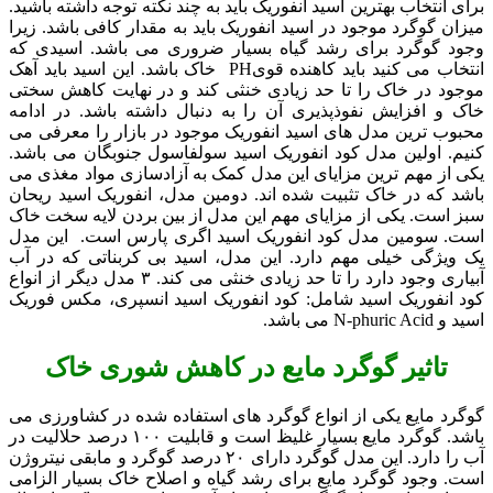
برای انتخاب بهترین اسید انفوریک باید به چند نکته توجه داشته باشید.
میزان گوگرد موجود در اسید انفوریک باید به مقدار کافی باشد. زیرا
وجود گوگرد برای رشد گیاه بسیار ضروری می باشد. اسیدی که
انتخاب می کنید باید کاهنده قویPH خاک باشد. این اسید باید آهک
موجود در خاک را تا حد زیادی خنثی کند و در نهایت کاهش سختی
خاک و افزایش نفوذپذیری آن را به دنبال داشته باشد. در ادامه
محبوب ترین مدل های اسید انفوریک موجود در بازار را معرفی می
کنیم. اولین مدل کود انفوریک اسید سولفاسول جنوبگان می باشد.
یکی از مهم ترین مزایای این مدل کمک به آزادسازی مواد مغذی می
باشد که در خاک تثبیت شده اند. دومین مدل، انفوریک اسید ریحان
سبز است. یکی از مزایای مهم این مدل از بین بردن لایه سخت خاک
است. سومین مدل کود انفوریک اسید اگری پارس است. این مدل
یک ویژگی خیلی مهم دارد. این مدل، اسید بی کربناتی که در آب
آبیاری وجود دارد را تا حد زیادی خنثی می کند. ۳ مدل دیگر از انواع
کود انفوریک اسید شامل: کود انفوریک اسید انسپری، مکس فوریک
اسید و N-phuric Acid می باشد.
تاثیر گوگرد مایع در کاهش شوری خاک
گوگرد مایع یکی از انواع گوگرد های استفاده شده در کشاورزی می
باشد. گوگرد مایع بسیار غلیظ است و قابلیت ۱۰۰ درصد حلالیت در
آب را دارد. این مدل گوگرد دارای ۲۰ درصد گوگرد و مابقی نیتروژن
است. وجود گوگرد مایع برای رشد گیاه و اصلاح خاک بسیار الزامی