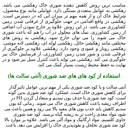
مناسب ترین روش کاهش دهنده شوری خاک زهکشی می باشد.
زهکشی به عوامل متعددی بستگی دارد. عواملی مانند نوع محصول،
شرایط خاک آن و از همه مهم تر میزان آبی که در دسترس است.
زهکشی در واقع اقدامی در جهت جلوگیری از غرقابی شدن زمین
کشاورزی می باشد. در این روش علاوه بر خارج نمودن آب اضافی
از زمین کشاورزی، نمک های محلول در آب را هم که باعث شوری
خاک می شوند را می توان خارج نمود. زهکشی به روش های
مختلفی مانند زهکشی حائل، زهکشی لوله ای، زهکشی لانه موشی،
زهکشی روباز و عمودی وجود دارد. زهکشی علاوه بر جلوگیری از
غرقابی شدن و شور شدن زمین کشاورزی، از فرسایش خاک نیز
جلوگیری می کند. زهکشی می تواند باعث کنترل سیل نیز شود و در
نهایت به حفظ محیط زیست بسیار کمک می کند.
استفاده از کود های های ضد شوری (آنتی سالت ها)
آنتی سالت و یا کود ضد شوری یکی از مهم ترین عوامل تاثیرگذار
برای کاهش شوری خاک است. عملکرد کود ضد شوری بدین گونه
است: کود ضد شوری با حذف یون سدیم و متعادل کردن PH در
اطراف ریشه باعث کاهش شوری خاک می شوند. زمانی که یون
سدیم کاهش یابد جذب یون های مفید بالا می رود و همین باعث می
شود مواد مغذی راحت تر به ریشه گیاه برسند. کود ضد شوری
حاوی کلسیم، مواد ارگانیک و مواد آلی می باشد. علاوه بر موارد بالا
کود ضد شوری تخلخل و نفوذپذیری خاک را افزایش می دهد. باعث