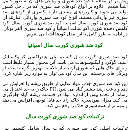
پیش تر در مقاله با کود ضد شوری و ویژگی های آن به طور کامل
آشنا شدیم. علاوه بر انواع کودهای ضد شوری که در داخل کشور
تولید می شوند و کاربردهای مفیدی دارند یکسری از کودهای ضد
شوری نیز وارداتی هستند. انواع کود ضد شوری وارداتی عبارتند از:
کود ضد شوری کورت سال اسپانیا، کود ضد شوری کورت سال، کود
کاهش دهنده شوری اکو سالت اسپانیا و کود ضد شوری آلفر یونان.
در ادامه به طور کامل با این مدل کودها آشنا می شویم.
کود ضد شوری کورت سال اسپانیا
کود ضد شوری کورت سال کلسیم، پلی هیدراکسی کربوکسیلیک
اسید، گوگرد و لیگنوسولفات می باشد. این محلول بسیار غلیظ است
و برای خاک هایی که شوری آن بسیار بالاست بهترین گزینه است. از
ویژگی های برجسته این مدل کود می توان به موارد زیر اشاره کرد:
این کود ضد شوری جذب مواد غذایی از طریق ریشه را افزایش می
دهد و باعث رشد بیشتر گیاه می شود. PH خاک را به حد اعتدال می
رساند. از تجمع بیش از اندازه مواد در قسمت ریشه گیاه جلوگیری
می کند. میزان نفوذپذیری خاک را تا حد قابل توجهی افزایش می دهد
و مهم تر از همه شوری خاک را رفع می کند.
ترکیبات کود ضد شوری کورت سال
ترکیبات اصلی کود ضد شوری کورت سال شامل کلسیم، پلی