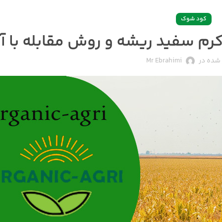
کود شوک
شده در
Mr Ebrahimi