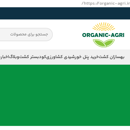
https://organic-agri.ir/
بهسازان کشت
خرید پنل خورشیدی کشاورزی
کود
بستر کشت
وبلاگ
اخبار
ب