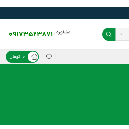
مشاوره :
09173523871
0
تومان