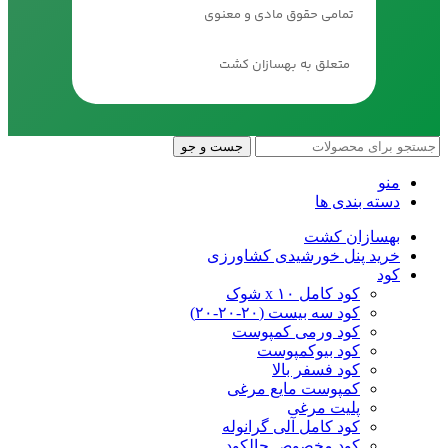
تمامی حقوق مادی و معنوی
متعلق به بهسازان کشت
جست و جو
منو
دسته بندی ها
بهسازان کشت
خرید پنل خورشیدی کشاورزی
کود
کود کامل ۱۰ x شوک
کود سه بیست (۲۰-۲۰-۲۰)
کود ورمی کمپوست
کود بیوکمپوست
کود فسفر بالا
کمپوست مایع مرغی
پلیت مرغی
کود کامل آلی گرانوله
کود مخصوص چالکود