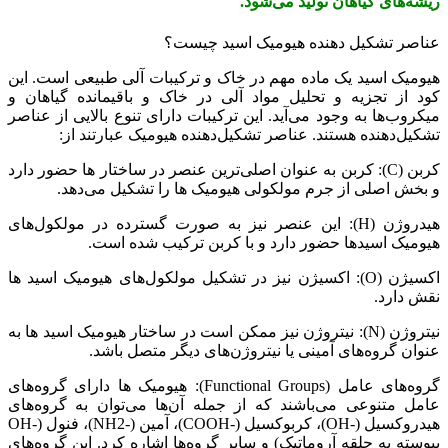
ریشه‌های گیاهان تولید می‌شود.
عناصر تشکیل دهنده هیومیک اسید چیست؟
هیومیک اسید یک ماده مهم در خاک و ترکیبات آلی طبیعی است. این
کود از تجزیه و تحلیل مواد آلی در خاک و باقیمانده گیاهان و
میکروب‌ها به وجود می‌آید. این ترکیبات دارای تنوع بالایی از عناصر
تشکیل‌دهنده هستند. عناصر تشکیل‌دهنده هیومیک عبارتند از:
کربن (C): کربن به عنوان اصلی‌ترین عنصر در ساختار ها حضور دارد
و بخش اصلی از جرم مولکولی هیومیک ها را تشکیل می‌دهد.
هیدروژن (H): این عنصر نیز به صورت گسترده در مولکول‌های
هیومیک اسیدها حضور دارد و با کربن ترکیب شده است.
اکسیژن (O): اکسیژن نیز در تشکیل مولکول‌های هیومیک اسید ها
نقش دارد.
نیتروژن (N): نیتروژن نیز ممکن است در ساختار هیومیک اسید ها به
عنوان گروه‌های آمینی یا نیتروژن‌های دیگر متصل باشد.
گروه‌های عامل (Functional Groups): هیومیک ها دارای گروه‌های
عامل متنوعی می‌باشند که از جمله آن‌ها می‌توان به گروه‌های
هیدروکسیل (-OH)، کربوکسیل (-COOH)، آمین (-NH2)، فنول (-OH
پیوسته به حلقه آروماتیک) و سایر گروه‌ها اشاره کرد. این گروه‌های