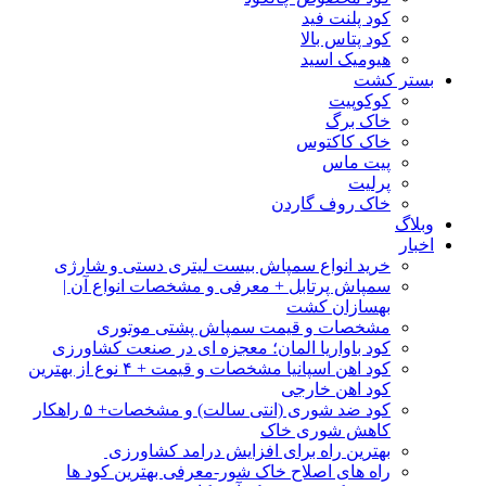
کود پلنت فید
کود پتاس بالا
هیومیک اسید
بستر کشت
کوکوپیت
خاک برگ
خاک کاکتوس
پیت ماس
پرلیت
خاک روف گاردن
وبلاگ
اخبار
خرید انواع سمپاش بیست لیتری دستی و شارژی
سمپاش پرتابل + معرفی و مشخصات انواع آن |
بهسازان کشت
مشخصات و قیمت سمپاش پشتی موتوری
کود باواریا المان؛ معجزه ای در صنعت کشاورزی
کود اهن اسپانیا مشخصات و قیمت + ۴ نوع از بهترین
کود اهن خارجی
کود ضد شوری (انتی سالت) و مشخصات+ ۵ راهکار
کاهش شوری خاک
بهترین راه برای افزایش درامد کشاورزی
راه های اصلاح خاک شور-معرفی بهترین کود ها