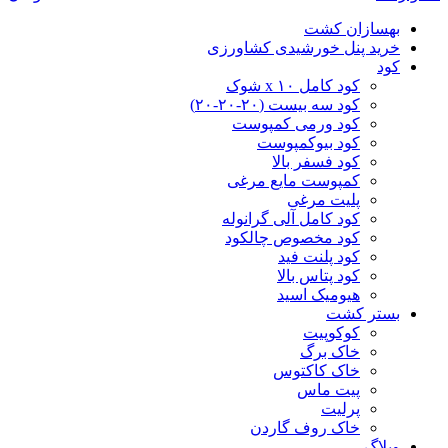
بهسازان کشت
خرید پنل خورشیدی کشاورزی
کود
کود کامل ۱۰ x شوک
کود سه بیست (۲۰-۲۰-۲۰)
کود ورمی کمپوست
کود بیوکمپوست
کود فسفر بالا
کمپوست مایع مرغی
پلیت مرغی
کود کامل آلی گرانوله
کود مخصوص چالکود
کود پلنت فید
کود پتاس بالا
هیومیک اسید
بستر کشت
کوکوپیت
خاک برگ
خاک کاکتوس
پیت ماس
پرلیت
خاک روف گاردن
وبلاگ