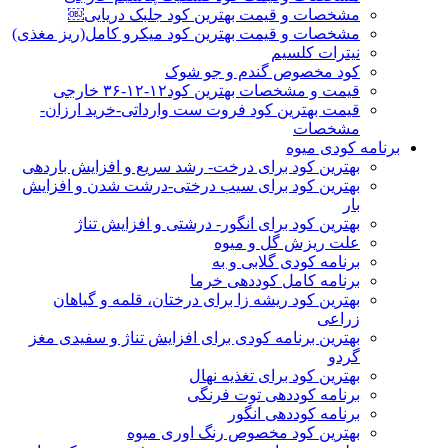
مشخصات و قیمت بهترین کود جلبک دریایی￼
مشخصات و قیمت بهترین کود میکرو کامل(ریز مغذی)
نیترات کلسیم
کود مخصوص گندم و جو شوک
قیمت و مشخصات بهترین کود۱۲-۱۲-۳۶ خارجی
قیمت بهترین کود فروت ست وارداتی-خرید ارزان-
مشخصات
برنامه کودی میوه
بهترین کود برای درخت- رشد سریع و افزایش باردهی
بهترین کود برای سیب درختی-درشت شدن و افزایش
بار
بهترین کود برای انگور- درشتی و افزایش تناژ
علت ریزش گل و میوه
برنامه کودی گلابی و به
برنامه کامل کوددهی خرما
بهترین کود ریشه زا برای درختان، قلمه و گیاهان
زراعی
بهترین برنامه کودی برای افزایش تناژ و سفیدی مغز
گردو
بهترین کود برای تغذیه نهال
برنامه کوددهی توت فرنگی
برنامه کوددهی انگور
بهترین کود مخصوص رنگ اوری میوه