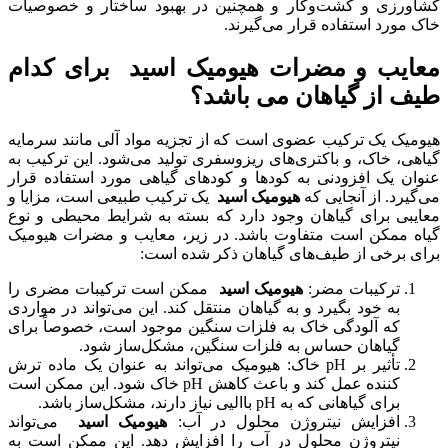
کشاورزی و کشت‌و‌کار و همچنین در بهبود ساختار و خصوصیات
خاک مورد استفاده قرار می‌گیرند.
معایب و مضرات هیومیک اسید برای کدام
طیف از گیاهان می باشد؟
هیومیک یک ترکیب عضوی است که از تجزیه مواد آلی مانند سرمایه
گیاهی، خاک، و باکتری‌های ریزوسفری تولید می‌شود. این ترکیب به
عنوان یک افزودنی به کودها و کودهای گیاهی مورد استفاده قرار
می‌گیرد. از آنجایی که
هیومیک اسید
یک ترکیب طبیعی است، مزایا و
معایبی برای گیاهان وجود دارد که بسته به شرایط محیطی و نوع
گیاه ممکن است متفاوت باشد. در زیر، معایب و مضرات هیومیک
برای برخی از طیف‌های گیاهان ذکر شده است:
ترکیبات مضر:
هیومیک اسید
ممکن است ترکیبات مضری را
به خود بگیرد و به گیاهان منتقل کند. این می‌تواند در مواردی
که آلودگی خاک به فلزات سنگین موجود است، خصوصاً برای
گیاهان حساس به فلزات سنگین، مشکل‌ساز شود.
تأثیر بر pH خاک: هیومیک می‌تواند به عنوان یک ماده ترش
کننده عمل کند و باعث کاهش pH خاک شود. این ممکن است
برای گیاهانی که به pH باالیی نیاز دارند، مشکل‌ساز باشد.
افزایش نیتروژن محلول در آب:
هیومیک اسید
می‌تواند
نیتروژن محلول در آب را افزایش دهد. این ممکن است به