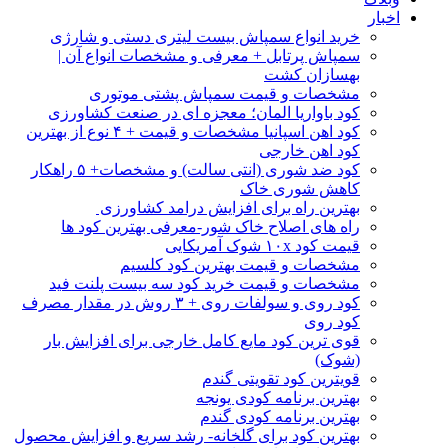
اخبار
خرید انواع سمپاش بیست لیتری دستی و شارژی
سمپاش پرتابل + معرفی و مشخصات انواع آن |
بهسازان کشت
مشخصات و قیمت سمپاش پشتی موتوری
کود باواریا المان؛ معجزه ای در صنعت کشاورزی
کود اهن اسپانیا مشخصات و قیمت + ۴ نوع از بهترین
کود اهن خارجی
کود ضد شوری (انتی سالت) و مشخصات+ ۵ راهکار
کاهش شوری خاک
بهترین راه برای افزایش درامد کشاورزی
راه های اصلاح خاک شور-معرفی بهترین کود ها
قیمت کود ۱۰x شوک آمریکایی
مشخصات و قیمت بهترین کود کلسیم
مشخصات و قیمت خرید کود سه بیست پلنت فید
کود روی و سولفات روی + ۳ روش در مقدار مصرف
کود روی
قوی ترین کود مایع کامل خارجی برای افزایش بار
(شوک)
قویترین کود تقویتی گندم
بهترین برنامه کودی یونجه
بهترین برنامه کودی گندم
بهترین کود برای گلخانه- رشد سریع و افزایش محصول