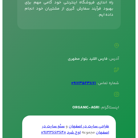
راه اندازی فروشگاه اینترنتی خود گامی مهم برای
بهبود فرآیند سفارش گیری از مشتریان خود انجام
داده ایم.
آدرس:
فارس اقلید بلوار مطهری
شماره تماس:
09173523871
اینستاگرام:
ORGANIC-AGRI
طراحی سایت در اصفهان
و
سئو سایت در
اصفهان
مجموعه
اوج شید
09133663640