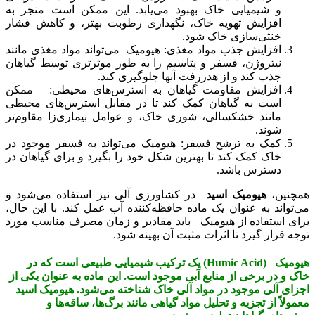
و شیمیایی خاک بهبود می‌یابد. این ممکن است منجر به
افزایش تهویه خاک، نگهداری رطوبت بهتر، و کاهش فشار
خنثی‌سازی خاک شود.
افزایش جذب مواد مغذی: هیومیک می‌تواند مواد مغذی مانند
نیتروژن، فسفر و پتاسیم را به طور موثرتری توسط گیاهان
جذب کند و از هدررفت آنها جلوگیری کند.
افزایش مقاومت گیاهان به استرس‌های محیطی: ممکن
است به گیاهان کمک کند تا در مقابل استرس‌های محیطی
مانند خشکسالی، شوری خاک، و عوامل بیماری‌زا مقاوم‌تر
شوند.
کمک به ترشح فسفر: هیومیک می‌تواند به فسفر موجود در
خاک کمک کند تا بهترین شکل خود را بگیرد و برای گیاهان در
دسترس باشد.
همچنین،
هیومیک اسید
در کشاورزی آلی نیز استفاده می‌شود و
می‌تواند به عنوان یک ماده حافظه‌کننده آب عمل کند. با این حال،
برای استفاده از هیومیک باید مقادیر و زمان مصرف مناسب مورد
توجه قرار گیرد تا اثرات مثبت آن بهینه شود.
هیومیک (Humic Acid) یک ترکیب شیمیایی طبیعی است که در
خاک و در برخی از منابع آبی موجود است. این ماده به عنوان یکی از
اجزای آلی موجود در مواد آلی خاک شناخته می‌شود. هیومیک اسید
معمولاً از تجزیه و تحلیل مواد گیاهی مانند برگ‌ها، ساقه‌ها و