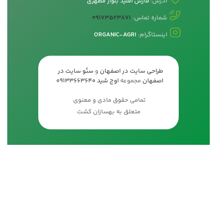
آدرس:
فارس اقلید بلوار مطهری
شماره تماس:
09173523871
اینستاگرام:
ORGANIC-AGRI
طراحی سایت در اصفهان
و
سئو سایت در
اصفهان
مجموعه
اوج شید
09133663640
تمامی حقوق مادی و معنوی
متعلق به بهسازان کشت