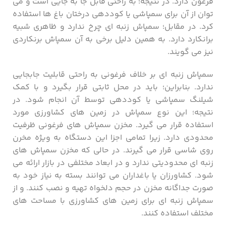
فرغون دارد. در نتیجه؛ به راحتی قابل جا به جایی است و می
توان از آن برای سمپاشی یا کوددهی درختان باغ ها استفاده
کرد. در مقابل؛ سمپاش زنبه ای چرخ ندارد و ظاهری شبیه
برانکارد دارد. به همین دلیل برخی به آن سمپاش برنکاردی
نیز می گویند.
سمپاش زنبه ای بر خلاف فرغونی به راحتی قابلیت جابجایی
ندارد. بنابراین؛ باید در محل ثابتی قرار بگیرد و با کمک
شیلنگ سمپاشی یا کوددهی توسط آن انجام شود. در
نتیجه؛ این نوع سمپاش در زمین های کشاورزی مورد
استفاده قرار می گیرد. مخزن سمپاش های فرغونی ظرفیت
محدودی دارد. زیرا تمامی اجزا این دستگاه به ویژه مخرن
روی شاسی قرار می گیرند. در حالی که مخزن سمپاش های
زنبه ای محدودیتی ندارد و در ابعاد مختلفی در بازار ارائه می
شود. کشاورزان یا باغداران می توانند بسته به نیاز خود به
صورت جداگانه مخزن در حجم دلخواه تهیه و نصب کنند. و از
سمپاش زنبه ای برای زمین های کشاورزی با مساحت های
مختلف استفاده کنند.