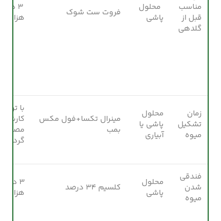
مناسب
محلول
۳ ذ=در
فروت ست شوک
قبل از
پاشی
هزار
گلدهی
با توصی
زمان
محلول
مینرال تکسا+فول مکس
کارشنا
تشکیل
پاشی یا
بمب
مصرف
میوه
آبیاری
گردد
فندقی
محلول
۳ در
شدن
کلسیم ۳۴ درصد
پاشی
هزار
میوه