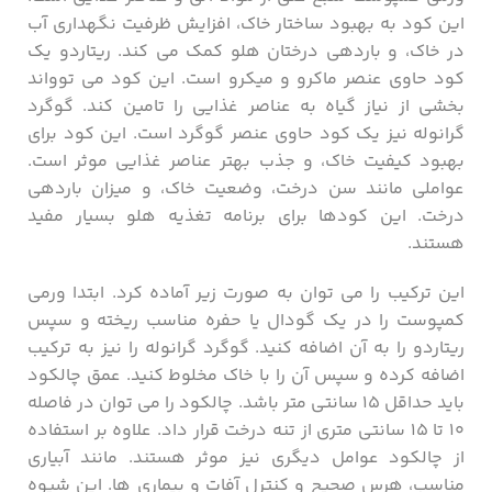
این کود به بهبود ساختار خاک، افزایش ظرفیت نگهداری آب
در خاک، و باردهی درختان هلو کمک می کند. ریتاردو یک
کود حاوی عنصر ماکرو و میکرو است. این کود می توواند
بخشی از نیاز گیاه به عناصر غذایی را تامین کند. گوگرد
گرانوله نیز یک کود حاوی عنصر گوگرد است. این کود برای
بهبود کیفیت خاک، و جذب بهتر عناصر غذایی موثر است.
عواملی مانند سن درخت، وضعیت خاک، و میزان باردهی
درخت. این کودها برای برنامه تغذیه هلو بسیار مفید
هستند.
این ترکیب را می توان به صورت زیر آماده کرد. ابتدا ورمی
کمپوست را در یک گودال یا حفره مناسب ریخته و سپس
ریتاردو را به آن اضافه کنید. گوگرد گرانوله را نیز به ترکیب
اضافه کرده و سپس آن را با خاک مخلوط کنید. عمق چالکود
باید حداقل ۱۵ سانتی متر باشد. چالکود را می توان در فاصله
۱۰ تا ۱۵ سانتی متری از تنه درخت قرار داد. علاوه بر استفاده
از چالکود عوامل دیگری نیز موثر هستند. مانند آبیاری
مناسب، هرس صحیح و کنترل آفات و بیماری ها. این شیوه