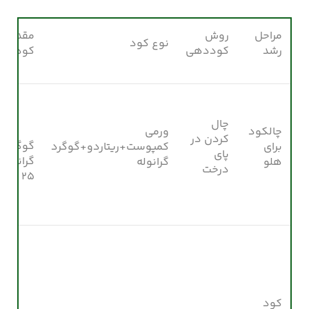
مراحل
روش
مقدار
نوع کود
رشد
کوددهی
کود
چال
چالکود
ورمی
کردن در
گوگرد
برای
کمپوست+ریتاردو+گوگرد
پای
گرانوله:
هلو
گرانوله
درخت
۲۵ درصد
کود