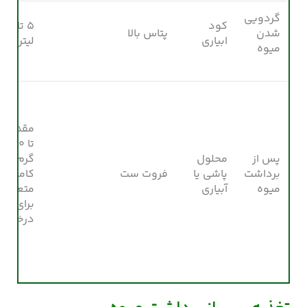
گردویی
کود
۵ تا ۱۰
شدن
پتاس بالا
ابیاری
لیتر
میوه
مقدار
تا ۳۰
پس از
محلول
گرم کود
برداشت
پاشی یا
فروت ست
کامل و
میوه
آبیاری
متعادل
برای هر
درخت