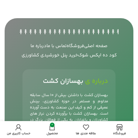
صفحه اصلی
فروشگاه
تماس با ما
درباره ما
کود ده ایکس شوک
خرید پنل خورشیدی کشاورزی
درباره ی
بهسازان کشت
بهسازان کشت با داشتن بیش از 10 سال سابقه
مداوم و مستمر در حوزه کشاورزی، بینش
عمیقی از کم و کیف این صنعت به دست آورده
است. بهسازان کشت با برآورده کردن نیاز های
کشاورزان و باغداران به یکی از فعالان بزرگ در
0
زمینه محصولات کشاورزی از جمله
کود شوک
،
کود مینرال تکسا محسوب می شود. همچنین با
فروشگاه
علاقه مندی ها
محصول
حساب کاربری من