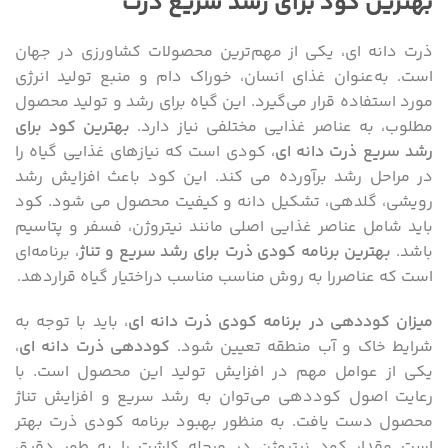
بهترین کود برای رشد سریع ذرت
ذرت دانه ای، یکی از مهم‌ترین محصولات کشاورزی در جهان
است. به‌عنوان غذای انسان، خوراک دام و منبع تولید انرژی
مورد استفاده قرار می‌گیرد. این گیاه برای رشد و تولید محصول
مطلوب، به عناصر غذایی مختلفی نیاز دارد.
بهترین کود برای
رشد سریع ذرت دانه ای
، کودی است که نیازهای غذایی گیاه را
در مراحل رشد برآورده می کند. این کود باعث افزایش رشد
رویشی، گلدهی، تشکیل دانه و کیفیت محصول می شود. کود
باید شامل عناصر غذایی اصلی مانند نیتروژن، فسفر و پتاسیم
باشد.
بهترین برنامه کودی ذرت برای رشد سریع و تناژ
، برنامه‌ای
است که عناصررا به روش مناسب مناسب دراختیار گیاه قراردهد.
میزان کوددهی در برنامه کودی ذرت دانه ای
، باید با توجه به
شرایط خاک و آب منطقه تعیین شود.
کوددهی ذرت دانه ای
،
یکی از عوامل مهم در افزایش تولید این محصول است. با
رعایت اصول کوددهی می‌توان به رشد سریع و افزایش تناژ
محصول دست یافت. به ‌منظور بهبود برنامه کودی ذرت بهتر
است مقدار کود نیتروژن در مرحله کاشت را به‌ طور دقیق