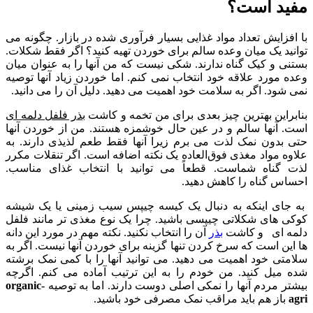
مفید است؟
با افزایش تعداد مواد غذایی بسیار فرآوری شده در بازار. چگونه می
توانید یک میان وعده سالم برای خوردن تهیه کنید؟ اگر فقط شکلات.
بستنی و کیک گناه ندارند. شکی نیست که من آنها را به عنوان میان
وعده مورد علاقه خود انتخاب نمی کنم. اما خوردن زیاد آنها توصیه
نمی شود. اگر به سلامت خود اهمیت می دهید. دلیل آن را می دانید.
بنابراین بهترین چیز بعدی برای من تخمه و کاشت
بذر فلفل دلمه ای
است. آنها سالم و در عین حال خوشمزه هستند. من از خوردن آنها
حتی بدون نمک لذت می برم زیرا آنها فقط طعم لذیذی دارند. به
علاوه مواد مغذی فوق‌العاده یک نکته اضافه است. اگر تنقلات مکرر
لذت گناه شماست. قطعاً می توانید با انتخاب غذای مناسب.
احساس گناه را کاهش دهید.
به جای اینکه به دنبال یک کیسه چیپس سیب زمینی یا یک شیشه
کوکی های شکلاتی چیپسی باشید. چرا یک نوع مغذی تر مانند فلفل
دلمه ای و کاشت
بذر
آن را انتخاب نکنید. نکته مهم در مورد این دانه
ها این است که سرخ کردن تنها گزینه برای خوردن آنها نیست. اگر به
سلامتی خود اهمیت می دهید. می توانید آنها را با کمی نمک برشته
شده میل کنید. من خودم را به این ترتیب آماده می کنم. اگرچه
بیشتر مردم آنها را نمکی اصلی دوست دارند. اما به توصیه
organic-
agri
باز هم باید مراقب نمک مصرفی خود باشید.