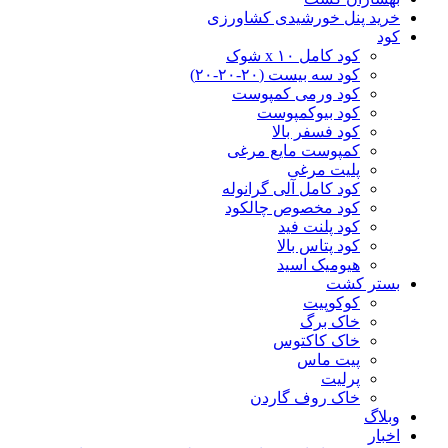
خرید پنل خورشیدی کشاورزی
کود
کود کامل ۱۰ x شوک
کود سه بیست (۲۰-۲۰-۲۰)
کود ورمی کمپوست
کود بیوکمپوست
کود فسفر بالا
کمپوست مایع مرغی
پلیت مرغی
کود کامل آلی گرانوله
کود مخصوص چالکود
کود پلنت فید
کود پتاس بالا
هیومیک اسید
بستر کشت
کوکوپیت
خاک برگ
خاک کاکتوس
پیت ماس
پرلیت
خاک روف گاردن
وبلاگ
اخبار