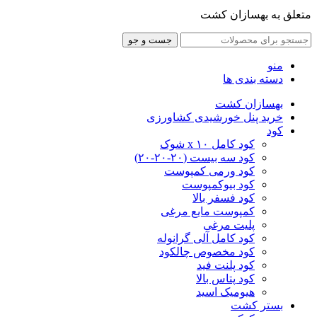
متعلق به بهسازان کشت
جست و جو
منو
دسته بندی ها
بهسازان کشت
خرید پنل خورشیدی کشاورزی
کود
کود کامل ۱۰ x شوک
کود سه بیست (۲۰-۲۰-۲۰)
کود ورمی کمپوست
کود بیوکمپوست
کود فسفر بالا
کمپوست مایع مرغی
پلیت مرغی
کود کامل آلی گرانوله
کود مخصوص چالکود
کود پلنت فید
کود پتاس بالا
هیومیک اسید
بستر کشت