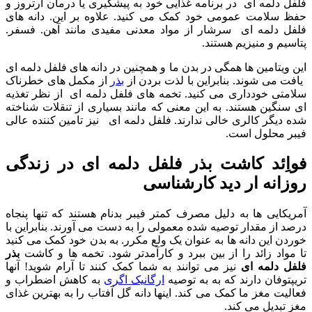
فلفل دلمه ای در برنامه غذایی خود به پیشگیری یا درمان آرتروز و
حفظ سلامت عمومی خود کمک می کنید. علاوه بر این. دانه های
فلفل دلمه ای سرشار از مواد معدنی مفیدی مانند آهن. فسفر.
پتاسیم و منیزیم هستند.
این ویتامین ها همگی در بدن ما و همچنین در دانه های فلفل دلمه ای
یافت می شوند. بنابراین با لذت بردن از
بذر
از مکمل های خطرناک
سلامتی خودداری می کنید. تخمه های فلفل دلمه ای از نظر تغذیه
ای سنگین هستند. به این معنی که مانند بسیاری از تنقلات شناخته
شده دیگر کالری خالی ندارند. فلفل دلمه ای نیز تامین کننده عالی
فیبر محلول است.
فواِئد کاشت بذر فلفل دلمه ای در زندگی
روزانه ار دید کارشناسی
آمریکایی ها به دلیل مصرف کمتر فیبر بدنام هستند که تنها پنجاه
درصد از مقدار توصیه شده معمولی را به دست می آورند. بنابراین با
خوردن این دانه ها به عنوان یک ولع مکرر. به بدن خود کمک می کنید
تا مواد زائد را از بین ببرد و کارآمدتر شود. تخمه ها و کاشت
بذر
فلفل دلمه ای
نیز می توانند به شما کمک کنند تا آرام شوید! آنها
تریپتوفان دارند که به به توصیه
ارگانیک اگری
به کاهش اضطراب و
فعالیت مغز ما کمک می کند. اینها دانه گل آفتاب را به بهترین غذای
مغز تبدیل می کند.