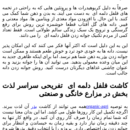
صرفاً به دلیل کربوهیدرات ها و پروتئین هایی که به راحتی در تخمه
های فلفل دلمه ای به دست می آیند. به بدن و ذهن شما کمک می
کنند. با این حال. با افزودن مواد مغذی از ویتامین ها. مواد معدنی و
فیبر. دانه های گل آفتاب قطعا خوشمزه ترین روش برای رفع
گرسنگی و ترویج یک سبک زندگی سالم طولانی است. فقط تعداد
کمی از مردم تکنیک جوانه زدن فلفل دلمه ای را می دانند.
این به این دلیل است که اکثر آنها فکر می کنند که این امکان پذیر
نیست. دانه ها به خودی خود ترد و خوش طعم هستند و ممکن است
جوانه زدن
بذر
به ذهن شما هم نرسد. اما برای اینکه ظاهری جدید به
این میان وعده معمولی بدهید. می توانید آن ها را جوانه بزنید و به
عنوان چاشنی غذاهای دیگرتان درست کنید. روش جوانه زدن دانه
جالب است.
کاشت فلفل دلمه ای تفریحی سراسر لذت
بخش در مزارع خانگی و صنعتی
به توصیه
organic-agri
همه می توانند از کاشت
بذر
آن لذت ببرند.
اگرچه تکمیل این کار روزها طول می کشد. اما این بدان معنا نیست
که شما تمام زمان را صرف کار روی آن کنید. در واقع کار تنها به
چند دقیقه زمان نیاز دارد و بقیه زمان به خیساندن و انتظار برای
جوانه زدن بذراختصاص دارد. پروژه را با انتخاب دقیق بذرها شروع