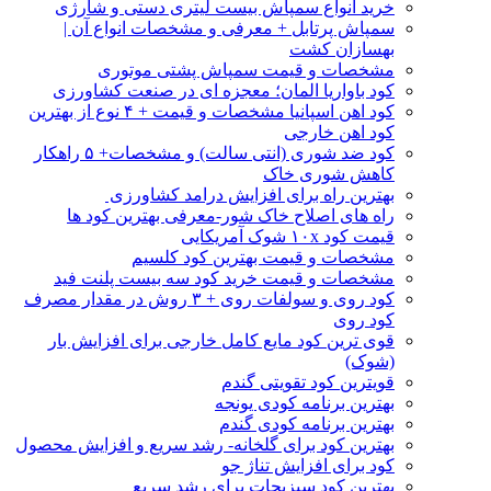
خرید انواع سمپاش بیست لیتری دستی و شارژی
سمپاش پرتابل + معرفی و مشخصات انواع آن |
بهسازان کشت
مشخصات و قیمت سمپاش پشتی موتوری
کود باواریا المان؛ معجزه ای در صنعت کشاورزی
کود اهن اسپانیا مشخصات و قیمت + ۴ نوع از بهترین
کود اهن خارجی
کود ضد شوری (انتی سالت) و مشخصات+ ۵ راهکار
کاهش شوری خاک
بهترین راه برای افزایش درامد کشاورزی
راه های اصلاح خاک شور-معرفی بهترین کود ها
قیمت کود ۱۰x شوک آمریکایی
مشخصات و قیمت بهترین کود کلسیم
مشخصات و قیمت خرید کود سه بیست پلنت فید
کود روی و سولفات روی + ۳ روش در مقدار مصرف
کود روی
قوی ترین کود مایع کامل خارجی برای افزایش بار
(شوک)
قویترین کود تقویتی گندم
بهترین برنامه کودی یونجه
بهترین برنامه کودی گندم
بهترین کود برای گلخانه- رشد سریع و افزایش محصول
کود برای افزایش تناژ جو
بهترین کود سبزیجات برای رشد سریع