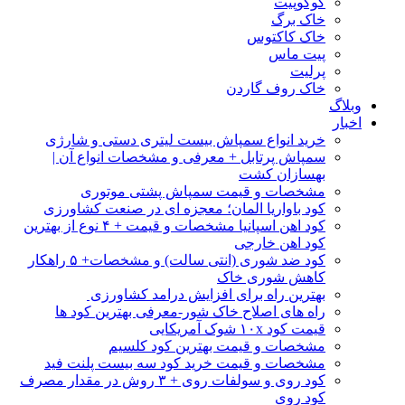
کوکوپیت
خاک برگ
خاک کاکتوس
پیت ماس
پرلیت
خاک روف گاردن
وبلاگ
اخبار
خرید انواع سمپاش بیست لیتری دستی و شارژی
سمپاش پرتابل + معرفی و مشخصات انواع آن |
بهسازان کشت
مشخصات و قیمت سمپاش پشتی موتوری
کود باواریا المان؛ معجزه ای در صنعت کشاورزی
کود اهن اسپانیا مشخصات و قیمت + ۴ نوع از بهترین
کود اهن خارجی
کود ضد شوری (انتی سالت) و مشخصات+ ۵ راهکار
کاهش شوری خاک
بهترین راه برای افزایش درامد کشاورزی
راه های اصلاح خاک شور-معرفی بهترین کود ها
قیمت کود ۱۰x شوک آمریکایی
مشخصات و قیمت بهترین کود کلسیم
مشخصات و قیمت خرید کود سه بیست پلنت فید
کود روی و سولفات روی + ۳ روش در مقدار مصرف
کود روی