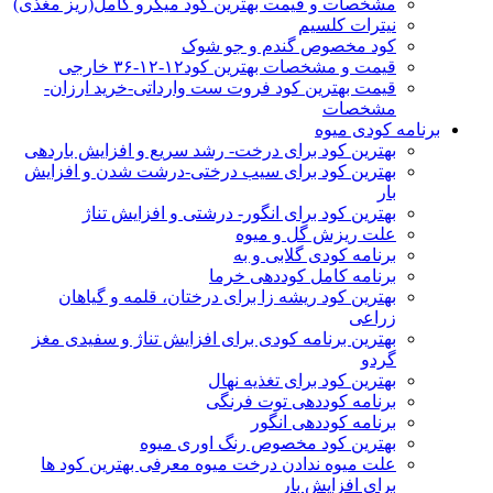
مشخصات و قیمت بهترین کود میکرو کامل(ریز مغذی)
نیترات کلسیم
کود مخصوص گندم و جو شوک
قیمت و مشخصات بهترین کود۱۲-۱۲-۳۶ خارجی
قیمت بهترین کود فروت ست وارداتی-خرید ارزان-
مشخصات
برنامه کودی میوه
بهترین کود برای درخت- رشد سریع و افزایش باردهی
بهترین کود برای سیب درختی-درشت شدن و افزایش
بار
بهترین کود برای انگور- درشتی و افزایش تناژ
علت ریزش گل و میوه
برنامه کودی گلابی و به
برنامه کامل کوددهی خرما
بهترین کود ریشه زا برای درختان، قلمه و گیاهان
زراعی
بهترین برنامه کودی برای افزایش تناژ و سفیدی مغز
گردو
بهترین کود برای تغذیه نهال
برنامه کوددهی توت فرنگی
برنامه کوددهی انگور
بهترین کود مخصوص رنگ اوری میوه
علت میوه ندادن درخت میوه معرفی بهترین کود ها
برای افزایش بار