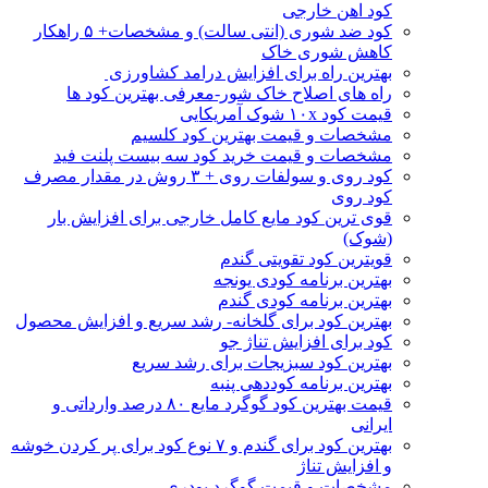
کود اهن خارجی
کود ضد شوری (انتی سالت) و مشخصات+ ۵ راهکار
کاهش شوری خاک
بهترین راه برای افزایش درامد کشاورزی
راه های اصلاح خاک شور-معرفی بهترین کود ها
قیمت کود ۱۰x شوک آمریکایی
مشخصات و قیمت بهترین کود کلسیم
مشخصات و قیمت خرید کود سه بیست پلنت فید
کود روی و سولفات روی + ۳ روش در مقدار مصرف
کود روی
قوی ترین کود مایع کامل خارجی برای افزایش بار
(شوک)
قویترین کود تقویتی گندم
بهترین برنامه کودی یونجه
بهترین برنامه کودی گندم
بهترین کود برای گلخانه- رشد سریع و افزایش محصول
کود برای افزایش تناژ جو
بهترین کود سبزیجات برای رشد سریع
بهترین برنامه کوددهی پنبه
قیمت بهترین کود گوگرد مایع ۸۰ درصد وارداتی و
ایرانی
بهترین کود برای گندم و ۷ نوع کود برای پر کردن خوشه
و افزایش تناژ
مشخصات و قیمت گوگرد پودری