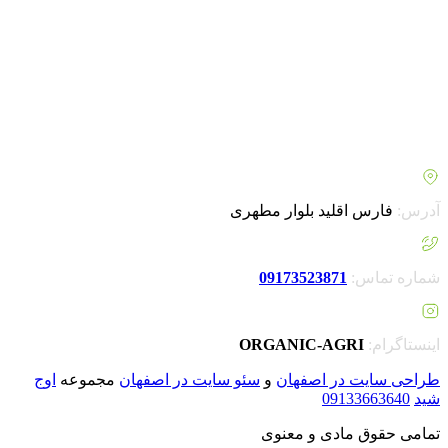
آورده است. بهسازان کشت با برآورده کردن نیاز های کشاورزان و
باغداران به یکی از فعالان بزرگ در زمینه محصولات کشاورزی از
جمله
کود شوک
، کود مینرال تکسا محسوب می شود. همچنین با
درنظر گرفتن بحران های کشور اقدام به تجهیز فروشگاه خود برای
خرید پنل خورشیدی کشاورزی کرد. امروزه شناخت ما از مطالب و
محصولات بیشتر شده و با راه اندازی فروشگاه اینترنتی خود گامی
مهم برای بهبود فرآیند سفارش گیری از مشتریان خود انجام داده
ایم.
آدرس:
فارس اقلید بلوار مطهری
شماره تماس:
09173523871
اینستاگرام:
ORGANIC-AGRI
طراحی سایت در اصفهان
و
سئو سایت در اصفهان
مجموعه
اوج
شید
09133663640
تمامی حقوق مادی و معنوی