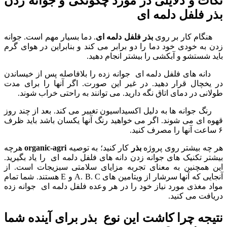
نکات و دلایلی در مورد چگونگی و جوانه زدن
بذر فلفل دلمه ای
هنگام کار بر روی
بذر فلفل دلمه ای
. دما بسیار مهم است. جوانه
زدن به خودی خود دما را دو برابر می کند و بنابراین در هوای گرم
باید شستشو و آبکشی را بیشتر انجام دهید.
دانه های فلفل دلمه ای جوانه زده را بلافاصله پس از خیساندن
در یخچال قرار دهید. در غیر این صورت. اگر آنها را برای مدت
طولانی در دمای اتاق نگه دارید. می توانند به راحتی خراب شوند.
رنگ جوانه ها به دلیل اکسیداسیون تغییر می کند. بعد از چند روز
قهوه ای می شوند. اگر می خواهید رنگ آنها یکسان باشد باید ظرف
۶ ساعت آنها را مصرف کنید.
هر چه بیشتر روی پروژه
بذر
کار کنید؛ به توصیه
organic-agri
هرچه
بیشتر تکنیک های جوانه زدن دانه های فلفل دلمه ای را یاد بگیرید.
این همچنین به معنای تجربه مزایای سلامتی سبزیجات است. از
آنجایی که آنها سرشار از ویتامین های A. B. C و E هستند. شما تمام
مواد مغذی مورد نیاز خود را در هر وعده فلفل دلمه ای جوانه زده
دریافت می کنید.
نتیجه چرا کاشت این نوع بذر برای آینده شما