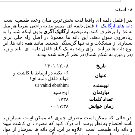
۰۸
اسفند
بذر | فلفل دلمه ای واقعا لذت بخش ترین میان وعده طبیعت است.
دانه های ارگانیک ۱
فلفل دلمه ای می‌توانند به راحتی تقریباً هر میل
به غذا را برطرف کنند. به توصیه
ارگانیک اگری
بدون اینکه شما را به
زیاده‌روی سوق دهند. این دانه ها معمولا در اصل راه حلی برای
بسیاری از مشکلات و نه تنها گرسنگی هستند. مانند همه دانه ها. این
نوع دانه ها در ابتدا برای رشد به یک گیاه فلفل دلمه ای بلند و زیبا
(در زمین. نه شکم شما!) در نظر گرفته شده بودند
تاریخ
۱۴۰۱.۱۲.۰۸
۰۶ نکته در ارتباط با کاشت و
عنوان
فوائد فلفل دلمه ای!
sir vahid ebrahimi
نویسنده
دپارتمان
اوج شید
تعداد کلمات
۱۷۳۸
زمان خوانش
۰۰:۱۷:۳۸
در حالی که ممکن است مصرف چیزی که ممکن است بسیار زیبا
باشد افتضاح به نظر برسد. اما درک کنید که مصرف آن کاشت میوه
و دانه راه طبیعت است. علاوه بر این. این دانه ها سرشار از مواد
مغذی و ویتامین هایی هستند که برای زندگی بسیار مهم هستند . بله.