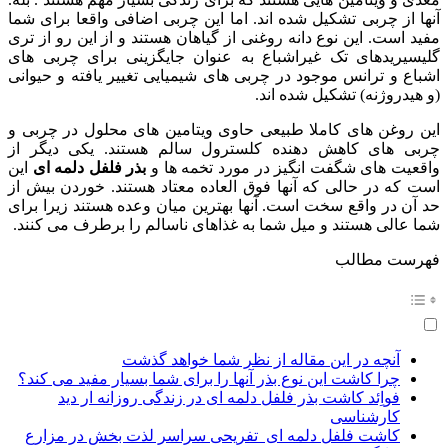
آنها از چربی تشکیل شده اند. اما این چربی اضافی واقعا برای شما
مفید است. این نوع دانه روغنی از گیاهان هستند و از این رو از تری
گلیسیریدهای تک غیراشباع به عنوان جایگزینی برای چربی های
اشباع و ترانس موجود در چربی های شیمیایی تغییر یافته و حیوانی
(و هیدروژنه) تشکیل شده اند.
این روغن های کاملا طبیعی حاوی ویتامین های محلول در چربی و
چربی های کاهش دهنده کلسترول سالم هستند. یکی دیگر از
واقعیت های شگفت انگیز در مورد تخمه ها و
بذر فلفل دلمه ای
این
است که در حالی که آنها فوق العاده معتاد هستند. خوردن بیش از
حد آن در واقع سخت است. آنها بهترین میان وعده هستند زیرا برای
شما عالی هستند و میل شما به غذاهای ناسالم را برطرف می کنند.
فهرست مطالب
آنچه در این مقاله از نظر شما خواهد گذشت
چرا کاشت این نوع بذر آنها را برای شما بسیار مفید می کند؟
فواِئد کاشت بذر فلفل دلمه ای در زندگی روزانه ار دید
کارشناسی
کاشت فلفل دلمه ای تفریحی سراسر لذت بخش در مزارع