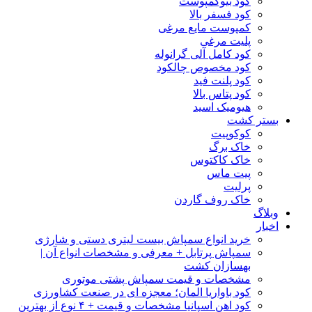
کود بیوکمپوست
کود فسفر بالا
کمپوست مایع مرغی
پلیت مرغی
کود کامل آلی گرانوله
کود مخصوص چالکود
کود پلنت فید
کود پتاس بالا
هیومیک اسید
بستر کشت
کوکوپیت
خاک برگ
خاک کاکتوس
پیت ماس
پرلیت
خاک روف گاردن
وبلاگ
اخبار
خرید انواع سمپاش بیست لیتری دستی و شارژی
سمپاش پرتابل + معرفی و مشخصات انواع آن |
بهسازان کشت
مشخصات و قیمت سمپاش پشتی موتوری
کود باواریا المان؛ معجزه ای در صنعت کشاورزی
کود اهن اسپانیا مشخصات و قیمت + ۴ نوع از بهترین