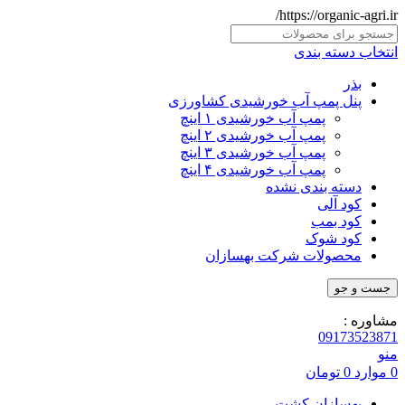
https://organic-agri.ir/
انتخاب دسته بندی
بذر
پنل پمپ آب خورشیدی کشاورزی
پمپ آب خورشیدی ۱ اینچ
پمپ آب خورشیدی ۲ اینچ
پمپ آب خورشیدی ۳ اینچ
پمپ آب خورشیدی ۴ اینچ
دسته بندی نشده
کود آلی
کود بمب
کود شوک
محصولات شرکت بهسازان
جست و جو
مشاوره :
09173523871
منو
0
موارد
0
تومان
بهسازان کشت