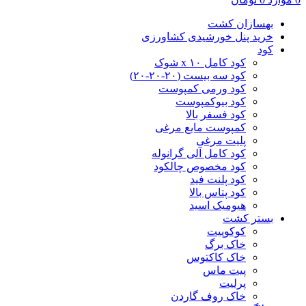
بهسازان کشت
خرید پنل خورشیدی کشاورزی
کود
کود کامل ۱۰ x شوک
کود سه بیست (۲۰-۲۰-۲۰)
کود ورمی کمپوست
کود بیوکمپوست
کود فسفر بالا
کمپوست مایع مرغی
پلیت مرغی
کود کامل آلی گرانوله
کود مخصوص چالکود
کود پلنت فید
کود پتاس بالا
هیومیک اسید
بستر کشت
کوکوپیت
خاک برگ
خاک کاکتوس
پیت ماس
پرلیت
خاک روف گاردن