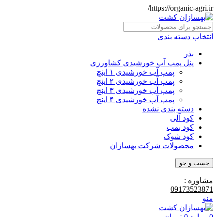
https://organic-agri.ir/
انتخاب دسته بندی
بذر
پنل پمپ آب خورشیدی کشاورزی
پمپ آب خورشیدی ۱ اینچ
پمپ آب خورشیدی ۲ اینچ
پمپ آب خورشیدی ۳ اینچ
پمپ آب خورشیدی ۴ اینچ
دسته بندی نشده
کود آلی
کود بمب
کود شوک
محصولات شرکت بهسازان
جست و جو
مشاوره :
09173523871
منو
0
موارد
0
تومان