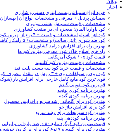
وبلاگ
اخبار
خرید انواع سمپاش بیست لیتری دستی و شارژی
سمپاش پرتابل + معرفی و مشخصات انواع آن | بهسازا
مشخصات و قیمت سمپاش پشتی موتوری
کود باواریا المان؛ معجزه ای در صنعت کشاورزی
کود اهن اسپانیا مشخصات و قیمت + ۴ نوع از بهترین کود اهن خارجی
کود ضد شوری (انتی سالت) و مشخصات+ ۵ راهکار کاهش شوری خاک
بهترین راه برای افزایش درامد کشاورزی
راه های اصلاح خاک شور-معرفی بهترین کود ها
قیمت کود ۱۰x شوک آمریکایی
مشخصات و قیمت بهترین کود کلسیم
مشخصات و قیمت خرید کود سه بیست پلنت فید
کود روی و سولفات روی + ۳ روش در مقدار مصرف کود روی
قوی ترین کود مایع کامل خارجی برای افزایش بار (شوک)
قویترین کود تقویتی گندم
بهترین برنامه کودی یونجه
بهترین برنامه کودی گندم
بهترین کود برای گلخانه- رشد سریع و افزایش محصول
کود برای افزایش تناژ جو
بهترین کود سبزیجات برای رشد سریع
بهترین برنامه کوددهی پنبه
قیمت بهترین کود گوگرد مایع ۸۰ درصد وارداتی و ایرانی
بهترین کود برای گندم و ۷ نوع کود برای پر کردن خوشه و افزایش تناژ