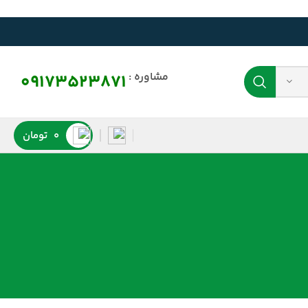
مشاوره :
09173523871
0
تومان