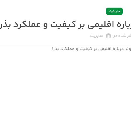
بذر ذرت
ر شده در
مدیریت