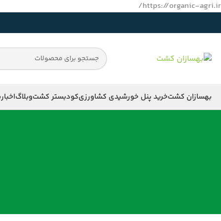
https://organic-agri.ir/
بهسازان کشت
خرید پنل خورشیدی کشاورزی
کود
بستر کشت
وبلاگ
اخبار
ب