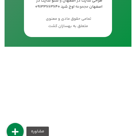
طراحی سایت در اصفهان
و
سئو سایت در
اصفهان
مجموعه
اوج شید
09133663640
تمامی حقوق مادی و معنوی
متعلق به بهسازان کشت