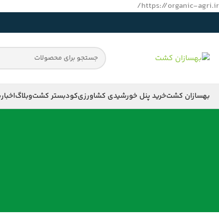
https://organic-agri.ir/
بهسازان کشت
خرید پنل خورشیدی کشاورزی
کود
بستر کشت
وبلاگ
اخبار
ب