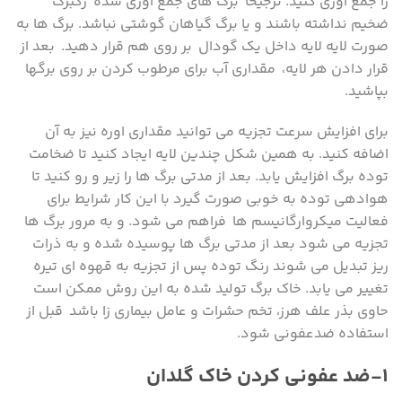
را جمع آوری کنید. ترجیحاً برگ های جمع آوری شده رگبرگ
ضخیم نداشته باشند و یا برگ گیاهان گوشتی نباشد. برگ ها به
صورت لایه لایه داخل یک گودال بر روی هم قرار دهید. بعد از
قرار دادن هر لایه، مقداری آب برای مرطوب کردن بر روی برگها
بپاشید.
برای افزایش سرعت تجزیه می توانید مقداری اوره نیز به آن
اضافه کنید. به همین شکل چندین لایه ایجاد کنید تا ضخامت
توده برگ افزایش یابد. بعد از مدتی برگ ها را زیر و رو کنید تا
هوادهی توده به خوبی صورت گیرد با این کار شرایط برای
فعالیت میکروارگانیسم ها فراهم می شود. و به مرور برگ ها
تجزیه می شود بعد از مدتی برگ ها پوسیده شده و به ذرات
ریز تبدیل می شوند رنگ توده پس از تجزیه به قهوه ای تیره
تغییر می یابد. خاک برگ تولید شده به این روش ممکن است
حاوی بذر علف هرز، تخم حشرات و عامل بیماری زا باشد قبل از
استفاده ضدعفونی شود.
۱-ضد عفونی کردن خاک گلدان