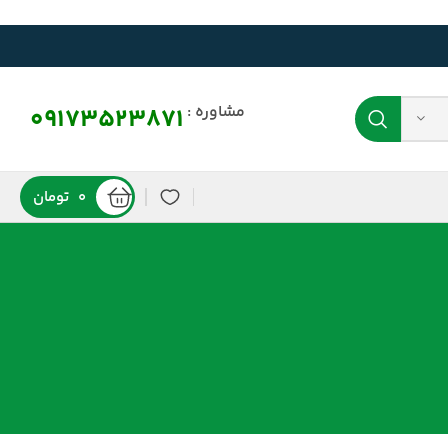
مشاوره :
09173523871
0
تومان