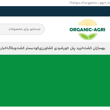
https://organic-agri.ir/
بهسازان کشت
خرید پنل خورشیدی کشاورزی
کود
بستر کشت
وبلاگ
اخبار
ب