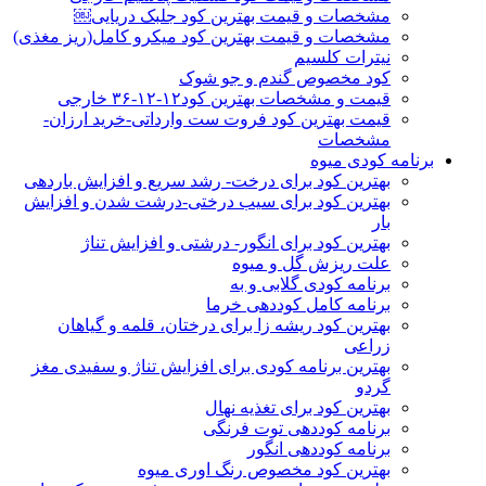
مشخصات و قیمت بهترین کود جلبک دریایی￼
مشخصات و قیمت بهترین کود میکرو کامل(ریز مغذی)
نیترات کلسیم
کود مخصوص گندم و جو شوک
قیمت و مشخصات بهترین کود۱۲-۱۲-۳۶ خارجی
قیمت بهترین کود فروت ست وارداتی-خرید ارزان-
مشخصات
برنامه کودی میوه
بهترین کود برای درخت- رشد سریع و افزایش باردهی
بهترین کود برای سیب درختی-درشت شدن و افزایش
بار
بهترین کود برای انگور- درشتی و افزایش تناژ
علت ریزش گل و میوه
برنامه کودی گلابی و به
برنامه کامل کوددهی خرما
بهترین کود ریشه زا برای درختان، قلمه و گیاهان
زراعی
بهترین برنامه کودی برای افزایش تناژ و سفیدی مغز
گردو
بهترین کود برای تغذیه نهال
برنامه کوددهی توت فرنگی
برنامه کوددهی انگور
بهترین کود مخصوص رنگ اوری میوه