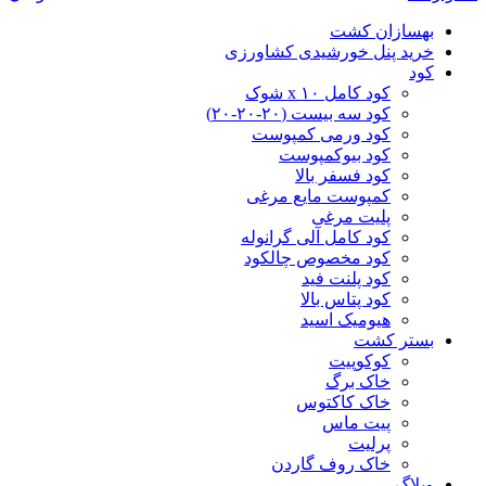
بهسازان کشت
خرید پنل خورشیدی کشاورزی
کود
کود کامل ۱۰ x شوک
کود سه بیست (۲۰-۲۰-۲۰)
کود ورمی کمپوست
کود بیوکمپوست
کود فسفر بالا
کمپوست مایع مرغی
پلیت مرغی
کود کامل آلی گرانوله
کود مخصوص چالکود
کود پلنت فید
کود پتاس بالا
هیومیک اسید
بستر کشت
کوکوپیت
خاک برگ
خاک کاکتوس
پیت ماس
پرلیت
خاک روف گاردن
وبلاگ