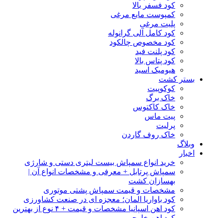
کود فسفر بالا
کمپوست مایع مرغی
پلیت مرغی
کود کامل آلی گرانوله
کود مخصوص چالکود
کود پلنت فید
کود پتاس بالا
هیومیک اسید
بستر کشت
کوکوپیت
خاک برگ
خاک کاکتوس
پیت ماس
پرلیت
خاک روف گاردن
وبلاگ
اخبار
خرید انواع سمپاش بیست لیتری دستی و شارژی
سمپاش پرتابل + معرفی و مشخصات انواع آن |
بهسازان کشت
مشخصات و قیمت سمپاش پشتی موتوری
کود باواریا المان؛ معجزه ای در صنعت کشاورزی
کود اهن اسپانیا مشخصات و قیمت + ۴ نوع از بهترین
کود اهن خارجی