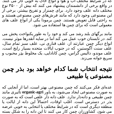
که در شرایط مختلف آب و هوا و انواع خاک به خوبی کار می کنند.
در واقع برخی از دانشمندان پیشنهاد می کنند که بیش از ۳۵۰۰ نوع
مختلف دانه علف وجود دارد. برای چمنزار و تفریح بیشتر، برخی از
این مصنوعی وجود دارد که مانند فرش‌های چمن مصنوعی هستند و
به راحتی قابل تعویض هستند. چمن برمودا یکی از انواع علف های
معمولی است که برای چمن ها استفاده می شود.
مانند برگهای بلند رشد می کند و خود را به طور یکنواخت پخش می
کند. در تابستان خوب عمل می کند اما در سایه آنقدرها موثر نیست.
انواع دیگر چمن عبارتند از، علف قناری نی، علف سبز تمام سال،
علف سنت آگوستین، که در جنوب ایالات متحده بسیار رایج است،
علف موندو، دالیس گراس، چمن کانادایی، یک مخلوط
بذر
محبوب و
سریع جوانه می‌زند.
نتیجه انتخاب شما کدام خواهد بود بذر چمن
مصنوعی یا طبیعی
عده‌ای فکر می‌کنند که چمن مصنوعی بهتر است، اما از آنجایی که
به صورت مصنوعی ایجاد می‌شود، به باور
organic-agri
تأثیری مانند
چمن طبیعی و دانه‌دار ندارد. علف دانه دار علفی است که به صورت
بذر در دسترس است. اغلب اوقات، احتمالاً این دانه از ایالت یا
منطقه دیگری است که در شرایط مختلف یا انتخابی به خوبی عرضه
می شود، کشاورزان چمن کار می کنند تا این دانه را به شکل بسته