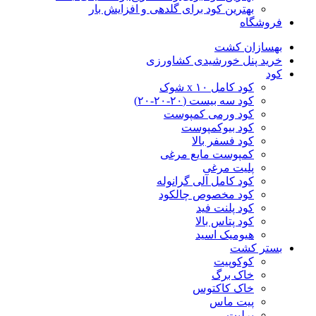
بهترین کود برای گلدهی و افزایش بار
فروشگاه
بهسازان کشت
خرید پنل خورشیدی کشاورزی
کود
کود کامل ۱۰ x شوک
کود سه بیست (۲۰-۲۰-۲۰)
کود ورمی کمپوست
کود بیوکمپوست
کود فسفر بالا
کمپوست مایع مرغی
پلیت مرغی
کود کامل آلی گرانوله
کود مخصوص چالکود
کود پلنت فید
کود پتاس بالا
هیومیک اسید
بستر کشت
کوکوپیت
خاک برگ
خاک کاکتوس
پیت ماس
پرلیت