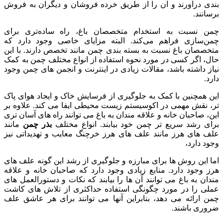
بندی درآورند و آن را از طریق خرده فروشان و دیگران به فروش
برسانند.
چمن نسبت به استخدام متخصصان باغ، راه ساده‌تری برای
چمن‌سازی فراهم می‌کند. البته مزایای خاصی وجود دارد که
متخصصان باغ نسبت به بسته بندی چمن مانند تخصص دارند. با این
حال، اگر کسی در مورد نحوه استفاده از انواع مختلف چمن به کمک
نیاز داشته باشد، مقالات زیادی در اینترنت و انجمن های چمن وجود
دارد.
این همچنین با کمک به جلوگیری از فرسایش خاک و ایجاد هوای پاک
تر، نقش مهمی در اکوسیستم زیست محیطی ایفا می کند. علاوه بر
این، صاحبان خانه و علاقه مندان به باغ می توانند راه های آسان تری
برای رشد سریع تر چمن خود بیابند. انواع مختلف
بذر چمن
مانند
علف های هرز مانند علف های هرز خرچنگ معایب و تهدیداتی نیز
وجود دارد،
اما این روش ها برای مبارزه و جلوگیری از رشد این گونه علف های
هرز وجود دارد. منابع زیادی وجود دارد که صاحبان خانه و علاقه
مندان به باغ می توانند آن ها را بیابند که نکات و دستورالعمل های
عملی را در مورد چگونگی استفاده حداکثری از تلاش های کاشت
چمن ارائه می دهد، بنابراین آنها می توانند برای هر عاشق علف
ضروری باشند.