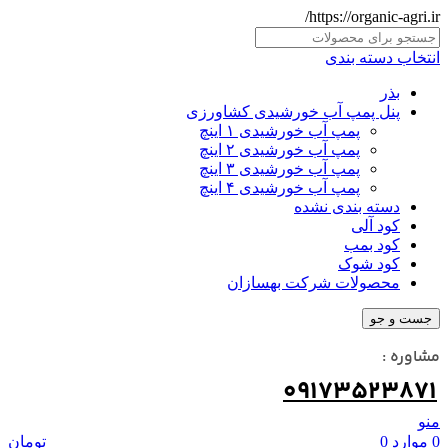
https://organic-agri.ir/
انتخاب دسته بندی
بذر
پنل پمپ آب خورشیدی کشاورزی
پمپ آب خورشیدی ۱ اینچ
پمپ آب خورشیدی ۲ اینچ
پمپ آب خورشیدی ۳ اینچ
پمپ آب خورشیدی ۴ اینچ
دسته بندی نشده
کود آلی
کود بمب
کود شوک
محصولات شرکت بهسازان
جست و جو
مشاوره :
09173523871
منو
0
موارد
0
تومان