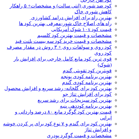
کود ضد شوری (انتی سالت) و مشخصات+ ۵ راهکار
کاهش شوری خاک
بهترین راه برای افزایش درامد کشاورزی
راه های اصلاح خاک شور-معرفی بهترین کود ها
قیمت کود ۱۰x شوک آمریکایی
مشخصات و قیمت بهترین کود کلسیم
مشخصات و قیمت خرید کود سه بیست پلنت فید
کود روی و سولفات روی + ۳ روش در مقدار مصرف
کود روی
قوی ترین کود مایع کامل خارجی برای افزایش بار
(شوک)
قویترین کود تقویتی گندم
بهترین برنامه کودی یونجه
بهترین برنامه کودی گندم
بهترین کود برای گلخانه- رشد سریع و افزایش محصول
کود برای افزایش تناژ جو
بهترین کود سبزیجات برای رشد سریع
بهترین برنامه کوددهی پنبه
قیمت بهترین کود گوگرد مایع ۸۰ درصد وارداتی و
ایرانی
بهترین کود برای گندم و ۷ نوع کود برای پر کردن خوشه
و افزایش تناژ
مشخصات و قیمت گوگرد پودری