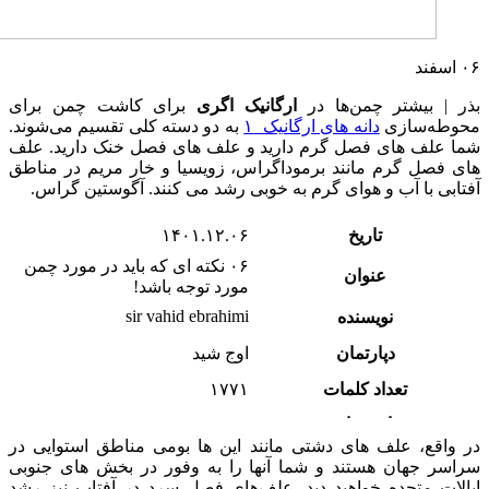
۰۶
اسفند
بذر | بیشتر چمن‌ها در
ارگانیک اگری
برای کاشت چمن برای
محوطه‌سازی
دانه های ارگانیک ۱
به دو دسته کلی تقسیم می‌شوند.
شما علف های فصل گرم دارید و علف های فصل خنک دارید. علف
های فصل گرم مانند برموداگراس، زویسیا و خار مریم در مناطق
آفتابی با آب و هوای گرم به خوبی رشد می کنند. آگوستین گراس.
تاریخ
۱۴۰۱.۱۲.۰۶
۰۶ نکته ای که باید در مورد چمن
عنوان
مورد توجه باشد!
sir vahid ebrahimi
نویسنده
دپارتمان
اوج شید
تعداد کلمات
۱۷۷۱
زمان خوانش
۰۰:۱۸:۱۱
در واقع، علف های دشتی مانند این ها بومی مناطق استوایی در
سراسر جهان هستند و شما آنها را به وفور در بخش های جنوبی
ایالات متحده خواهید دید. علف‌های فصل سرد در آفتاب نیز رشد