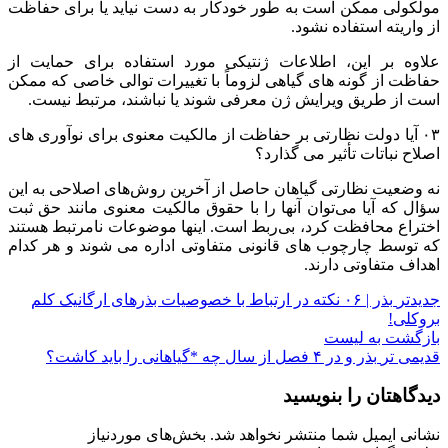
مولکولی ممکن است به طور خودکار به دست نیاید یا برای حفاظت
از واریته استفاده نشود.
علاوه بر این، اطلاعات ژنتیکی مورد استفاده برای حمایت از
حفاظت از گونه های گیاهی لزوماً با تغییرات توالی خاصی که ممکن
است از طریق ویرایش ژن معرفی شوند یا نباشند، مرتبط نیست.
۰۳ آیا دولت نظارتی بر حفاظت از مالکیت معنوی برای نوآوری های
اصلاح نباتات تأثیر می گذارد؟
نه وضعیت نظارتی گیاهان حاصل از آخرین روش‌های اصلاحی به این
سؤال که آیا می‌توان آنها را با حقوق مالکیت معنوی مانند حق ثبت
اختراع محافظت کرد، بی‌ربط است. اینها موضوعات نامرتبط هستند
که توسط چارچوب های قانونی متفاوتی اداره می شوند و هر کدام
اهداف متفاوتی دارند.
جدیدتر
بذر | ۰۶ نکته در ارتباط با خصوصیات بذرهای ارگانیک کلم
بروکلی!
بازگشت به لیست
قدیمی تر
بذر و در ۴ فصل از سال چه *گیاهانی را باید کاشت؟
دیدگاهتان را بنویسید
نشانی ایمیل شما منتشر نخواهد شد.
بخش‌های موردنیاز