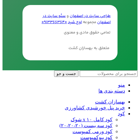
طراحی سایت در اصفهان
و
سئو سایت در
اصفهان
مجموعه
اوج شید
09133663640
تمامی حقوق مادی و معنوی
متعلق به بهسازان کشت
جست و جو
منو
دسته بندی ها
بهسازان کشت
خرید پنل خورشیدی کشاورزی
کود
کود کامل ۱۰ x شوک
کود سه بیست (۲۰-۲۰-۲۰)
کود ورمی کمپوست
کود بیوکمپوست