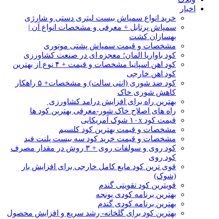
اخبار
خرید انواع سمپاش بیست لیتری دستی و شارژی
سمپاش پرتابل + معرفی و مشخصات انواع آن |
بهسازان کشت
مشخصات و قیمت سمپاش پشتی موتوری
کود باواریا المان؛ معجزه ای در صنعت کشاورزی
کود اهن اسپانیا مشخصات و قیمت + ۴ نوع از بهترین
کود اهن خارجی
کود ضد شوری (انتی سالت) و مشخصات+ ۵ راهکار
کاهش شوری خاک
بهترین راه برای افزایش درامد کشاورزی
راه های اصلاح خاک شور-معرفی بهترین کود ها
قیمت کود ۱۰x شوک آمریکایی
مشخصات و قیمت بهترین کود کلسیم
مشخصات و قیمت خرید کود سه بیست پلنت فید
کود روی و سولفات روی + ۳ روش در مقدار مصرف
کود روی
قوی ترین کود مایع کامل خارجی برای افزایش بار
(شوک)
قویترین کود تقویتی گندم
بهترین برنامه کودی یونجه
بهترین برنامه کودی گندم
بهترین کود برای گلخانه- رشد سریع و افزایش محصول