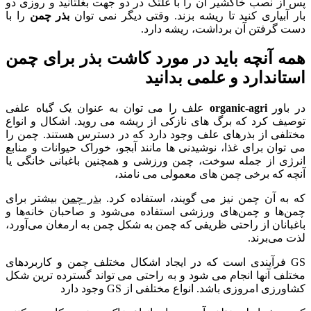
پس از نصب خاکشیر آن را با غلتک در دو جهت بغلتانید و روزی دو
بار آبیاری کنید تا ریشه بزند. وقتی دیگر نمی توان
بذر چمن
را با
دست گرفتن آن برداشت، ریشه دارد.
همه آنچه باید در مورد کاشت بذر برای چمن
استاندارد و علمی بدانید
در باور
organic-agri
علف را می توان به عنوان یک گیاه علفی
توصیف کرد که برگ های نازکی از ریشه می روید. اشکال و انواع
مختلفی از بذرهای علف وجود دارد که در دسترس هستند. چمن را
می توان برای غذا، نوشیدنی ها مانند آبجو، خوراک حیوانات و منابع
انرژی از جمله سوخت، چمن ورزشی و همچنین باغبانی خانگی یا
آنچه که برخی چمن های معمولی می نامند،
که به آن چمن نیز می گویند، استفاده کرد.
بذر چمن
بیشتر برای
چمن‌ها و چمن‌های ورزشی استفاده می‌شود و صاحبان خانه‌ها و
باغبانان از راحتی ظریفی که چمن به شکل چمن به ارمغان می‌آورد،
لذت می‌برند.
GS فرآیندی است که در ایجاد اشکال مختلف چمن و کاربردهای
مختلف آنها انجام می شود و به راحتی می تواند گسترده ترین شکل
کشاورزی امروزی باشد. انواع مختلفی از GS وجود دارد