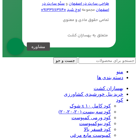
طراحی سایت در اصفهان
و
سئو سایت در
اصفهان
مجموعه
اوج شید
09133663640
تمامی حقوق مادی و معنوی
متعلق به بهسازان کشت
جست و جو
منو
دسته بندی ها
بهسازان کشت
خرید پنل خورشیدی کشاورزی
کود
کود کامل ۱۰ x شوک
کود سه بیست (۲۰-۲۰-۲۰)
کود ورمی کمپوست
کود بیوکمپوست
کود فسفر بالا
کمپوست مایع مرغی