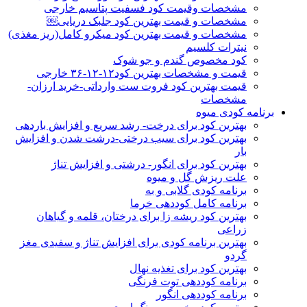
مشخصات وقیمت کود فسفیت پتاسیم خارجی
مشخصات و قیمت بهترین کود جلبک دریایی￼
مشخصات و قیمت بهترین کود میکرو کامل(ریز مغذی)
نیترات کلسیم
کود مخصوص گندم و جو شوک
قیمت و مشخصات بهترین کود۱۲-۱۲-۳۶ خارجی
قیمت بهترین کود فروت ست وارداتی-خرید ارزان-
مشخصات
برنامه کودی میوه
بهترین کود برای درخت- رشد سریع و افزایش باردهی
بهترین کود برای سیب درختی-درشت شدن و افزایش
بار
بهترین کود برای انگور- درشتی و افزایش تناژ
علت ریزش گل و میوه
برنامه کودی گلابی و به
برنامه کامل کوددهی خرما
بهترین کود ریشه زا برای درختان، قلمه و گیاهان
زراعی
بهترین برنامه کودی برای افزایش تناژ و سفیدی مغز
گردو
بهترین کود برای تغذیه نهال
برنامه کوددهی توت فرنگی
برنامه کوددهی انگور