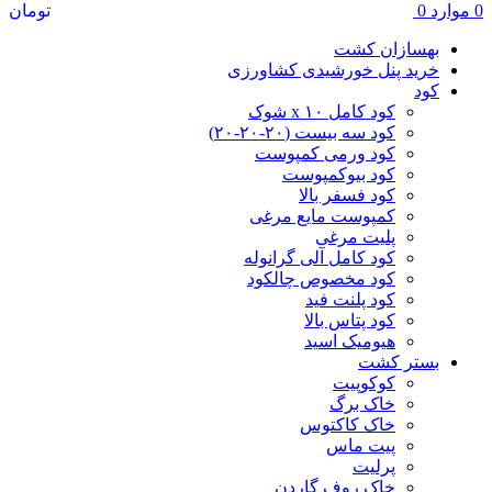
0
موارد
0
تومان
بهسازان کشت
خرید پنل خورشیدی کشاورزی
کود
کود کامل ۱۰ x شوک
کود سه بیست (۲۰-۲۰-۲۰)
کود ورمی کمپوست
کود بیوکمپوست
کود فسفر بالا
کمپوست مایع مرغی
پلیت مرغی
کود کامل آلی گرانوله
کود مخصوص چالکود
کود پلنت فید
کود پتاس بالا
هیومیک اسید
بستر کشت
کوکوپیت
خاک برگ
خاک کاکتوس
پیت ماس
پرلیت
خاک روف گاردن