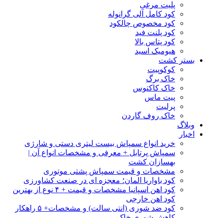
پلیت مرغی
کود کامل آلی گرانوله
کود مخصوص چالکود
کود پلنت فید
کود پتاس بالا
هیومیک اسید
بستر کشت
کوکوپیت
خاک برگ
خاک کاکتوس
پیت ماس
پرلیت
خاک روف گاردن
وبلاگ
اخبار
خرید انواع سمپاش بیست لیتری دستی و شارژی
سمپاش پرتابل + معرفی و مشخصات انواع آن |
بهسازان کشت
مشخصات و قیمت سمپاش پشتی موتوری
کود باواریا المان؛ معجزه ای در صنعت کشاورزی
کود اهن اسپانیا مشخصات و قیمت + ۴ نوع از بهترین
کود اهن خارجی
کود ضد شوری (انتی سالت) و مشخصات+ ۵ راهکار
کاهش شوری خاک