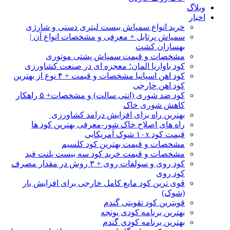
وبلاگ
اخبار
خرید انواع سمپاش بیست لیتری دستی و شارژی
سمپاش پرتابل + معرفی و مشخصات انواع آن |
بهسازان کشت
مشخصات و قیمت سمپاش پشتی موتوری
کود باواریا المان؛ معجزه ای در صنعت کشاورزی
کود اهن اسپانیا مشخصات و قیمت + ۴ نوع از بهترین
کود اهن خارجی
کود ضد شوری (انتی سالت) و مشخصات+ ۵ راهکار
کاهش شوری خاک
بهترین راه برای افزایش درامد کشاورزی
راه های اصلاح خاک شور-معرفی بهترین کود ها
قیمت کود ۱۰x شوک آمریکایی
مشخصات و قیمت بهترین کود کلسیم
مشخصات و قیمت خرید کود سه بیست پلنت فید
کود روی و سولفات روی + ۳ روش در مقدار مصرف
کود روی
قوی ترین کود مایع کامل خارجی برای افزایش بار
(شوک)
قویترین کود تقویتی گندم
بهترین برنامه کودی یونجه
بهترین برنامه کودی گندم