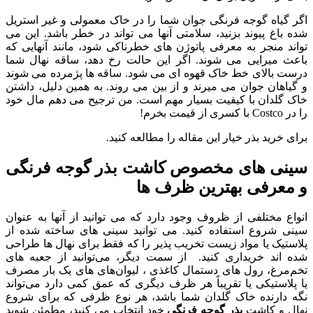
اگر گیاه گوجه فرنگی جوان شما را در خاک معمولی و غیر استریل
شده باغ پیوند بزنید، سلامتی آنها می تواند در خطر باشد. این می
تواند منجر به معرفی پاتوژن های خطرناکی شود، مانند آنهایی که
باعث میرایی می شوند. اگر این حالت رخ دهد، ساقه نهال شما
درست بالای خط خاک قهوه ای می شود. ساقه ها پژمرده می شوند
و گیاهان جوان می میرند و از بین می روند. به همین دلیل، داشتن
خاک گلدان با کیفیت بسیار مهم است. من ترجیح می دهم مال خود
را در Costco با کسری از قیمت بخرم!
برای خرید بذر خیار این مقاله را مطالعه کنید.
سینی های مخصوص کاشت بذر گوجه فرنگی
و معرفی بهترین ظرف ها
انواع مختلفی از ظروف وجود دارد که می توانید از آنها به عنوان
سینی شروع استفاده کنید. می توانید سینی های ساخته شده از
پلاستیک یا مواد زیست تخریب پذیر را که فقط برای نهال ها طراحی
شده اند خریداری کنید. از سمت دیگر، می‌توانید از جعبه های
تخم‌مرغ، رول‌ های دستمال کاغذی ، لیوان‌های های یک بار مصرف
یا پلاستیکی یا تقریباً هر ظرف دیگری که عمق کمی دارد می‌تواند
نگه دارنده خاک گلدان شما باشد، هر نوع ظرفی که برای شروع
نهال و کاشت
بذر گوجه فرنگی
خود انتخاب می کنید، مطمئن شوید