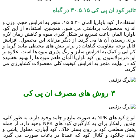
تاثیر کود ان پی کی ۱۵-۵-۳۰ در گیاه
استفاده از کود باواریا المان ۳۰-۵-۱۵، منجر به افزایش حجم، وزن و
اندازه محصولات برداشتی می‌ شود. همچنین، استفاده از این کود
باواریا المان باعث تسریع در شکل ‌گیری میوه و کاهش زمان لازم
برای رسیدن آن‌ ها می ‌گردد. از دیگر مزایای این محصول، افزایش
قابل توجه مقاومت گیاهان در برابر تنش‌ های محیطی مانند گرما و
کم ‌آبی و کمک به افزایش سایز و رنگ ‌پذیری میوه‌ ها است. علاوه بر
این،فرمولاسیون این کود باواریا المان طعم میوه‌ ها را بهبود بخشیده
که در نهایت منجر به افزایش کیفیت کلی محصولات کشاورزی می
‌گردد.
۳-
روش های مصرف ان پی کی
انواع کود های NPK به صورت مایع و جامد وجود دارند. به طور کلی،
چندین راهکار برای به ‌کارگیری کود های NPK وجود دارد. از جمله
پخش سطحی کود بر روی بستر خاک، کود آبیاری، محلول پاشی و
ایجاد چالکود و کانال‌ کود که عمدتا در باغات صورت می گیرد.