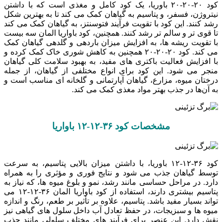
کود ۲۰-۲۰-۲۰ باوریا، یک کود کامل و مغذی است که با داشتن
نیتروژن، فسفر، و پتاسیم به گیاهان کمک می‌ کند تا به بهترین شکل
رشد کنند. این کود با تقویت فرآیند فتوسنتز، به گیاهان کمک می ‌کند
تا قوی‌ تر و سالم ‌تر رشد کنند. همچنین، کود باواریا المان سه بیست
با تقویت ریشه ‌ها، به افزایش میزان باردهی و گلدهی گیاهان کمک
می‌ کند. کود ۲۰-۲۰-۲۰ همچنین به کاهش شوری خاک کمک کرده و
با افزایش فعالیت باکتری‌ های مفید، به بهبود سلامت کلی گیاهان
منجر می ‌شود. این کود برای انواع مختلفی از گیاهان، از جمله
درختان میوه، مزارع، گیاهان آپارتمانی و گلخانه‌ ای مناسب است و
به آن‌ها در جذب بهتر مواد مغذی کمک می ‌کند.
مشخصات کود ۳۶-۱۲-۱۲ باواریا
کود ۳۶-۱۲-۱۲ باوریا، با داشتن میزان بالایی پتاسیم، به سرعت
توسط گیاهان جذب می ‌شود و نتایج فوری و مؤثری را به همراه
دارد. در مراحل حساسی مانند رشد، نمو و بلوغ میوه‌ ها، که نیاز به
پتاسیم بیشتری دارند، استفاده از کود باواریا المان ۳۶-۱۲-۱۲ می
‌تواند بسیار مفید باشد. پتاسیم، علاوه بر تأثیر بر طعم، رنگ و اندازه
میوه‌ ها و سبزیجات، در حفظ تعادل آب داخل سلول ‌های گیاهی نیز
نقش دارد. این عنصر برای فرآیند های مختلف سلولی مانند جذب