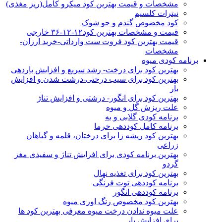
مشخصات و قیمت بهترین کود میکرو کامل(ریز مغذی)
نیترات کلسیم
کود مخصوص گندم و جو شوک
قیمت و مشخصات بهترین کود۱۲-۱۲-۳۶ خارجی
قیمت بهترین کود فروت ست وارداتی-خرید ارزان-
مشخصات
برنامه کودی میوه
بهترین کود برای درخت- رشد سریع و افزایش باردهی
بهترین کود برای سیب درختی-درشت شدن و افزایش
بار
بهترین کود برای انگور- درشتی و افزایش تناژ
علت ریزش گل و میوه
برنامه کودی گلابی و به
برنامه کامل کوددهی خرما
بهترین کود ریشه زا برای درختان، قلمه و گیاهان
زراعی
بهترین برنامه کودی برای افزایش تناژ و سفیدی مغز
گردو
بهترین کود برای تغذیه نهال
برنامه کوددهی توت فرنگی
برنامه کوددهی انگور
بهترین کود مخصوص رنگ اوری میوه
علت میوه ندادن درخت میوه معرفی بهترین کود ها
برای افزایش بار