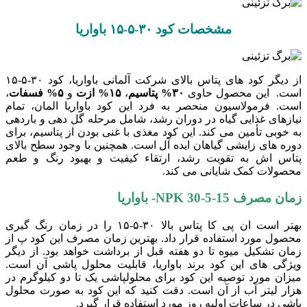
مشخصات کود ۳۰-۵-۱۵ باواریا
از دیگر کود های پتاس بالای شرکت آلمانی باواریا، کود ۳۰-۵-۱۵
است. این محصول حاوی
۳۰%
پتاسیم
،
۱۵%
ازت
و
۵%
فسفات
،
است. فرمولاسیون منحصر به فرد این کود باواریا المان، تمام
نیازهای غذایی گیاه در دوران رشد، شامل مرحله گل‌ دهی و باردهی
به خوبی تأمین می ‌کند. این کود مغذی با غنی بودن از پتاسیم، برای
دوره ‌های زایشی گیاهان ایده‌ آل است. همچنین با وجود سطح بالای
پتاس اش به تقویت رشد، ارتقاء کیفیت و بهبود رنگ و طعم
محصولات کمک شایانی می‌ کند.
زمان مصرف
NPK 30-5-15-
باواریا
بهتر است ان پی کا پتاس بالا ۳۰-۵-۱۵ را در زمان رنگ گیری
محصول مورد استفاده قرار داد. بهترین زمان مصرف این کود پ از
زمان تشکیل میوه تا دو هفته قبل از برداشت خواهد بود. از دیگر
ویژگی های این کود برند باواریا، قابلیت محلول پاشی آن است.
میزان مورد توصیه این کود برای محلولپاشی یک تا دو کیلوگرم در
هزار لیتر آب از آن است. دقت کنید که این کود به صورت محلول
پاشی در ساعات اولیه روز مورد استفاده قرار گیرد.