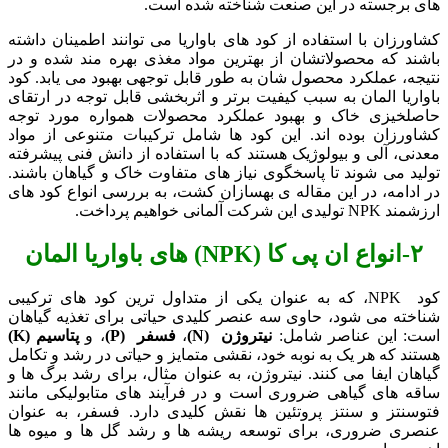
های برجسته در این صنعت شناخته شده است.
کشاورزان با استفاده از کود های باواریا می ‌توانند اطمینان داشته
باشند که محصولاتشان از بهترین مواد مغذی بهره ‌مند شده و در
نتیجه، عملکرد محصول ‌شان به طور قابل توجهی بهبود می ‌یابد. کود
باواریا المان به سبب کیفیت برتر و اثربخشی قابل توجه در ارتقای
حاصلخیزی خاک و بهبود عملکرد محصولات همواره مورد توجه
کشاورزان بوده اند. این کود ها شامل ترکیبات متنوعی از مواد
معدنی، آلی و بیولوژیک هستند که با استفاده از دانش فنی پیشرفته
تولید می ‌شوند تا پاسخگوی نیاز های متفاوت خاک و گیاهان باشند.
در ادامه، در این مقاله ی بهسازان کشت، به بررسی انواع کود های
ارزشمند NPK تولیدی این شرکت آلمانی خواهیم پرداخت.
۲-
انواع ان پی کا
(NPK)
های باواریا المان
کود NPK، که به عنوان یکی از متداول‌ ترین کود های ترکیبی
شناخته می‌ شود، حاوی سه عنصر کلیدی حیاتی برای تغذیه گیاهان
است: این عناصر شامل:
نیتروژن
(N)
،
فسفر
(P)
، و
پتاسیم
(K)
هستند که هر یک به نوبه خود، نقشی متمایز و حیاتی در رشد و تکامل
گیاهان ایفا می‌ کنند. نیتروژن، به عنوان مثال، برای رشد برگ‌ ها و
ساقه ‌های گیاهی ضروری است و در فرآیند های متابولیکی مانند
فتوسنتز و سنتز پروتئین ‌ها نقش کلیدی دارد. فسفر، به عنوان
عنصری ضروری، برای توسعه ریشه‌ ها و رشد گل ‌ها و میوه‌ ها