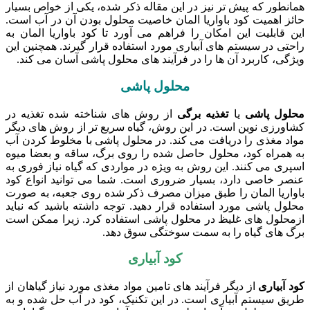
همانطور که پیش تر نیز در این مقاله ذکر شده، یکی از خواص بسیار
حائز اهمیت کود باواریا المان خاصیت محلول بودن آن در آب است.
این قابلیت این امکان را فراهم می ‌آورد تا کود باواریا المان به
راحتی در سیستم‌ های آبیاری مورد استفاده قرار گیرند. همچنین این
ویژگی، کاربرد آن ‌ها را در فرآیند های محلول ‌پاشی آسان می ‌کند.
محلول پاشی
محلول پاشی
یا
تغذیه برگی
از روش‌ های شناخته ‌شده تغذیه در
کشاورزی نوین است. در این روش، گیاه سریع‌ تر از روش‌ های دیگر
مواد مغذی را دریافت می‌ کند. در محلول پاشی با مخلوط کردن آب
به همراه کود، محلول حاصل شده را روی برگ‌، ساقه و بعضا میوه
اسپری می کنند. این روش به ویژه در مواردی که گیاه نیاز فوری به
عنصر خاصی دارد، بسیار ضروری است. شما می توانید انواع کود
باواریا المان را طبق میزان مصرف ذکر شده روی جعبه، به صورت
محلول پاشی مورد استفاده قرار دهید. توجه داشته باشید که نباید
ازمحلول های غلیظ در محلول پاشی استفاده کرد. زیرا ممکن است
برگ‌ های گیاه را به سمت سوختگی سوق دهد.
کود آبیاری
کود آبیاری
از دیگر فرآیند های تامین مواد مغذی مورد نیاز گیاهان از
طریق سیستم آبیاری است. در این تکنیک، کود در آب حل شده و به