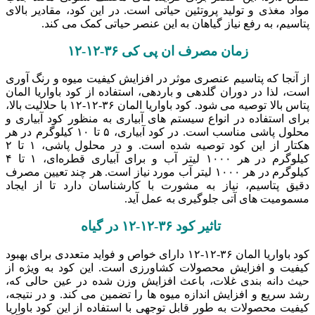
مواد مغذی و تولید پروتئین حیاتی است. در این کود، مقادیر بالای
پتاسیم، به رفع نیاز گیاهان به این عنصر حیاتی کمک می ‌کند.
زمان مصرف ان پی کی ۳۶-۱۲-۱۲
از آنجا که پتاسیم عنصری موثر در افزایش کیفیت میوه و رنگ آوری
است، لذا در دوران گلدهی و باردهی، استفاده از کود باواریا المان
پتاس بالا توصیه می ‌شود. کود باواریا المان ۳۶-۱۲-۱۲ با حلالیت بالا،
برای استفاده در انواع سیستم ‌های آبیاری به منظور کود آبیاری و
محلول پاشی مناسب است. در کود آبیاری، ۵ تا ۱۰ کیلوگرم در هر
هکتار از این کود توصیه شده است. و در محلول ‌پاشی، ۱ تا ۲
کیلوگرم در هر ۱۰۰۰ لیتر آب و برای آبیاری قطره‌ای، ۱ تا ۴
کیلوگرم در هر ۱۰۰۰ لیتر آب مورد نیاز است. هر چند تعیین مصرف
دقیق پتاسیم، نیاز به مشورت با کارشناسان دارد تا از ایجاد
مسمومیت های آتی جلوگیری به عمل آید.
تاثیر کود ۳۶-۱۲-۱۲ در گیاه
کود باواریا المان ۳۶-۱۲-۱۲ دارای خواص و فواید متعددی برای بهبود
کیفیت و افزایش محصولات کشاورزی است. این کود به ویژه از
حیث دانه ‌بندی غلات، باعث افزایش وزن شده در عین حالی که،
رشد سریع و افزایش اندازه میوه‌ ها را تضمین می‌ کند. و در نتیجه،
کیفیت محصولات به طور قابل توجهی با استفاده از این کود باواریا