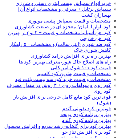
خرید انواع سمپاش بیست لیتری دستی و شارژی
سمپاش پرتابل + معرفی و مشخصات انواع آن |
بهسازان کشت
مشخصات و قیمت سمپاش پشتی موتوری
کود باواریا المان؛ معجزه ای در صنعت کشاورزی
کود اهن اسپانیا مشخصات و قیمت + ۴ نوع از بهترین
کود اهن خارجی
کود ضد شوری (انتی سالت) و مشخصات+ ۵ راهکار
کاهش شوری خاک
بهترین راه برای افزایش درامد کشاورزی
راه های اصلاح خاک شور-معرفی بهترین کود ها
قیمت کود ۱۰x شوک آمریکایی
مشخصات و قیمت بهترین کود کلسیم
مشخصات و قیمت خرید کود سه بیست پلنت فید
کود روی و سولفات روی + ۳ روش در مقدار مصرف
کود روی
قوی ترین کود مایع کامل خارجی برای افزایش بار
(شوک)
قویترین کود تقویتی گندم
بهترین برنامه کودی یونجه
بهترین برنامه کودی گندم
بهترین کود برای گلخانه- رشد سریع و افزایش محصول
کود برای افزایش تناژ جو
بهترین کود سبزیجات برای رشد سریع