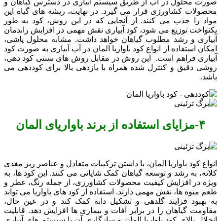
صورت محلول در آب از طریق سیستم آبیاری در دسترس گیاهان و
محصولات کشاورزی قرار می ‌گیرد. در نهایت، ریشه‌ های گیاه این
مواد را جذب می ‌کنند. از آنجایی که در این روش، کود به طور
یکنواخت توزیع می ‌شود، کود آبیاری نقش مهمی در افزایش راندمان
آبیاری و رشد مطلوب گیاهان خواهد داشت. مشابه محلول پاشی،
امکان استفاده از انواع کود باواریا المان در آب آبیاری به صورت کود
آبیاری فراهم است. این روش در مقابل روش های سنتی کود دهی،
روشی دقیق و کنترل شده همراه با بازدهی بالا برای کوددهی می
باشد.
۴-
مزایای استفاده از برند باواریای المان
انواع کود باواریا المان، با داشتن ترکیبات متعادل و عناصر ریز مغذی
کلاته، به رشد و توسعه گیاهان کمک شایانی می ‌کنند. این کود ها، به
ویژه در افزایش کیفیت محصولات کشاورزی، از جمله رنگ، عطر و
طعم میوه‌ ها، نقش مهمی دارند. استفاده از کود های باواریا می‌ تواند
به بهبود فرایند گلدهی و تشکیل دانه کمک کند و در عین حال،
مقاومت گیاهان را در برابر آفات و بیماری‌ ها افزایش دهد. قابلیت
انحلال بالای کود باواریا المان و سازگاری آن با سیستم‌ های آبیاری