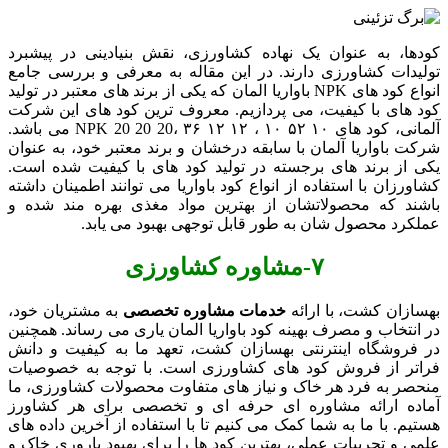
کودها، به عنوان یک نهاده کشاورزی، نقش بنیادینی در پیشبرد
تولیدات کشاورزی دارند. در این مقاله به معرفی و بررسی جامع
انواع کود های NPK باواریا المان که یکی از برند های معتبر در تولید
کود های با کیفیت، می پردازیم. معروف ترین کود های این شرکت
آلمانی، کود های NPK 20 20 20، ۳۶ ۱۲ ۱۲ ، ۱۰ ۵۲ ۱۰ می باشد.
شرکت باواریا آلمان با سابقه درخشان و برند معتبر خود، به عنوان
یکی از برند های برجسته در تولید کود های با کیفیت شده است.
کشاورزان با استفاده از انواع کود باواریا می توانند اطمینان داشته
باشند که محصولاتشان از بهترین مواد مغذی بهره مند شده و
عملکرد محصول شان به طور قابل توجهی بهبود می یابد.
۷-
مشاوره کشاورزی
بهسازان کشت، با ارائه
خدمات مشاوره تخصصی
به مشتریان خود،
در انتخاب و مصرف بهینه کود باواریا المان یاری می ‌رساند. همچنین
در فروشگاه اینترنتی بهسازان کشت، تعهد ما به کیفیت و دانش
فراتر از فروش کود های کشاورزی است. با توجه به خصوصیات
منحصر به فرد هر خاک و نیاز های متفاوت محصولات کشاورزی، ما
آماده ارائه مشاوره‌ ای حرفه ‌ای و تخصصی برای هر کشاورز
هستیم. با ما به شما کمک می ‌کنیم تا با استفاده از آخرین داده‌ های
علمی و تجربیات عملی، بهترین کود ها را برای بهبود باروری خاک و