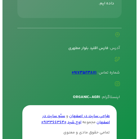
داده ایم.
آدرس:
فارس اقلید بلوار مطهری
شماره تماس:
09173523871
اینستاگرام:
ORGANIC-AGRI
طراحی سایت در اصفهان
و
سئو سایت در
اصفهان
مجموعه
اوج شید
09133663640
تمامی حقوق مادی و معنوی