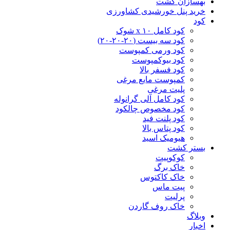
بهسازان کشت
خرید پنل خورشیدی کشاورزی
کود
کود کامل ۱۰ x شوک
کود سه بیست (۲۰-۲۰-۲۰)
کود ورمی کمپوست
کود بیوکمپوست
کود فسفر بالا
کمپوست مایع مرغی
پلیت مرغی
کود کامل آلی گرانوله
کود مخصوص چالکود
کود پلنت فید
کود پتاس بالا
هیومیک اسید
بستر کشت
کوکوپیت
خاک برگ
خاک کاکتوس
پیت ماس
پرلیت
خاک روف گاردن
وبلاگ
اخبار