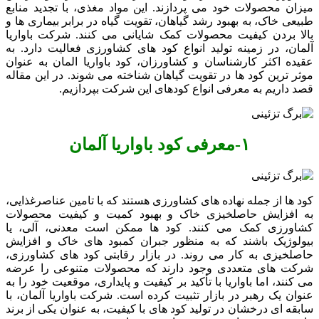
میزان محصولات خود می‌ پردازند. این مواد مغذی، با تجدید منابع
طبیعی خاک، به بهبود رشد گیاهان، تقویت گیاه در برابر بیماری‌ ها و
بالا بردن کیفیت محصولات کمک شایانی می ‌کنند. شرکت باواریا
آلمان، در زمینه تولید انواع کود های کشاورزی فعالیت دارد. به
عقیده اکثر کارشناسان و کشاورزان، کود باواریا المان به عنوان
موثر ترین کود ها در تقویت گیاهان شناخته می ‌شوند. در این مقاله
قصد داریم به معرفی انواع کودهای این شرکت بپردازیم.
۱-
معرفی کود باواریا آلمان
کود ها از جمله نهاده های کشاورزی هستند که با تامین عناصرغذایی،
به افزایش حاصلخیزی خاک و بهبود کمیت و کیفیت محصولات
کشاورزی کمک می ‌کنند. کود ها ممکن است معدنی، آلی، یا
بیولوژیک باشند که به منظور جبران کمبود های خاک و افزایش
حاصلخیزی به کار می روند. در بازار رقابتی کود های کشاورزی،
شرکت‌ های متعددی وجود دارند که محصولات متنوعی را عرضه
می ‌کنند، اما باواریا با تأکید بر کیفیت و پایداری، موقعیت خود را به
عنوان یک رهبر در بازار تثبیت کرده است. شرکت باواریا آلمان، با
سابقه ‌ای درخشان در تولید کود های با کیفیت، به عنوان یکی از برند