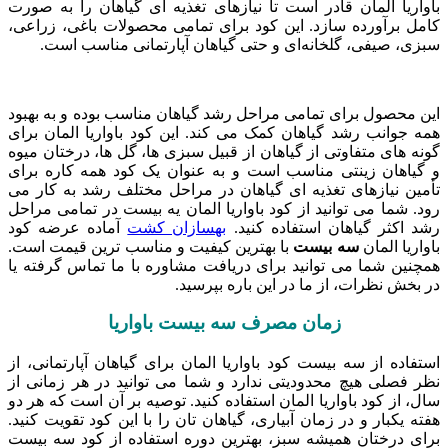
باواریا المان قادر است تا نیازهای تغذیه ‌ای گیاهان را به صورت
کامل برآورده سازد. این کود برای تمامی محصولات باغی، زراعی،
سبزی، صیفی، گلخانه‌ای و حتی گیاهان آپارتمانی مناسب است.
این محصول برای تمامی مراحل رشد گیاهان مناسب بوده و به بهبود
همه جوانب رشد گیاهان کمک می ‌کند. این کود باواریا المان برای
گونه‌ های متفاوتی از گیاهان از قبیل سبزی ‌ها، گل‌ ها، درختان میوه
و گیاهان زینتی مناسب است و به عنوان یک کود همه‌ کاره برای
تأمین نیازهای تغذیه‌ ای گیاهان در مراحل مختلف رشد به کار می‌
رود. شما می توانید از کود باواریا المان یه بیست در تمامی مراحل
رشد اکثر گیاهان استفاده کنید.
بهسازان کشت
آماده عرضه کود
باواریا المان
سه بیست
با بهترین کیفیت و مناسب ترین قیمت است.
همچنین شما می توانید برای دریافت مشاوره با ما تماس گرفته یا
در بخش نظرات، از ما در این باره بپرسید.
زمان مصرف سه بیست باواریا
استفاده از سه بیست کود باواریا المان برای گیاهان آپارتمانی، از
نظر فصلی هیچ محدودیتی ندارد و شما می‌ توانید در هر زمانی از
سال، از کود باواریا المان استفاده کنید. توصیه بر آن است که هر دو
هفته یکبار و در زمان آبیاری، گیاهان تان را با این کود تقویت کنید.
برای درختان همیشه ‌سبز، بهترین دوره استفاده از کود سه بیست