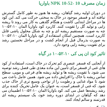
زمان مصرف
NPK 10-52- 10
باواریا
در دوران اولیه رشد گیاهان، ریشه‌ ها هنوز به طور کامل گسترش
نیافته‌ اند و فسفر موجود در خاک به سختی حرکت می‌ کند. این کود
ها در مراحل ابتدایی کاشت و هنگام گلدهی به کار می ‌روند تا ریشه
‌زایی و تولید گل را تقویت کنند. کاربرد کود باواریا المان ۱۰-۵۲-۱۰
چه به صورت مستقیم ریشه ‌ای و چه به شکل محلول ‌پاشی قابل
کاربرد است. همچنین امکان استفاده از کود باواریا المان ۱۰-۵۲-۱۰
به صورت بذرمال قبل از انجام کشت و در مراحل نخستین رشد
برای تقویت ریشه زایی وجود دارد.
تاثیر کود ان پی کی ۱۰-۵۲-۱۰ در گیاه
از آنجایی که فسفر عنصری کم تحرک در خاک است، استفاده از کود
های غنی از فسفر برای تأمین این ماده مغذی طی فصل رشد توصیه
می‌ شود. با تقویت ریشه ها و تولید ریشه ‌های فرعی و مویی، سطح
تماس ریشه با خاک را افزایش داده می شود. همین عامل باعث می
شود تا مواد غذایی و رطوبت را از نواحی وسیع ‌تری از خاک جذب
شود. که غنی از فسفر است، به عنوان یک عامل تحریک ‌کننده برای
رشد ریشه‌ها عمل می ‌کند. کود باواریا المان ۱۰-۵۲-۱۰ اطمینان می
‌دهد که گیاهان در ابتدای دوره رشد خود، یک سیستم ریشه ‌ای
قدرتمند و سالم ایجاد کنند.