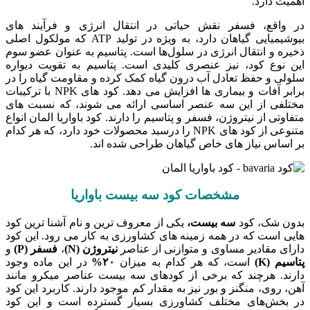
اهمیت دارد.
در واقع، فسفر نقش حیاتی در انتقال انرژی و فرآیند های
بیوشیمیایی گیاهان دارد، به ویژه در تولید ATP که مولکول اصلی
ذخیره و انتقال انرژی در سلول‌ها است. پتاسیم به عنوان عضو سوم
این نوع کود، نیز عنصری کلیدی است. پتاسیم به تقویت دیواره
سلولی و حفظ تعادل آب درون گیاه کمک کرده و مقاومت گیاه را در
برابر آفات و بیماری‌ ها افزایش می دهد. کود های NPK با ترکیبات
مختلفی از این سه عنصر اساسی ارائه می ‌شوند، که نسبت‌ های
متفاوتی از نیتروژن، فسفر و پتاسیم را دارند. کود باواریا المان انواع
متنوعی از کود های NPK را درسبد محصولات خود دارد، که هر کدام
بر اساس نیاز های خاص گیاهان طراحی شده ‌اند.
مشخصات کود سه بیست باواریا
بدون شک، کود
سه بیست،
یکی از معروف‌ ترین و نام آشنا ترین کود
هایی است که در همه زمینه‌ های کشاورزی به کار می ‌رود. این کود
دارای مقادیر مساوی و متوازنی از عناصر
نیتروژن
(N)
،
فسفر
(P)
و
پتاسیم
(K)
است، که هر کدام به میزان
۲۰%
در این ماده وجود
دارند. هرچند که برخی از کودهای سه بیست عناصر میکرو مانند
آهن، روی، منگنز و بور نیز به مقدار کم موجود دارند. کاربرد این کود
در بخش‌های مختلف کشاورزی بسیار گسترده است و این کود