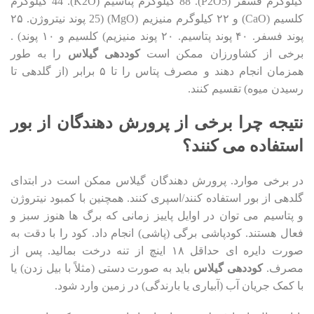
کیلوگرم فسفر (P2O5). 88 کیلوگرم پتاسیم (K2O). 44 کیلوگرم
کلسیم (CaO) و ۲۲ کیلوگرم منیزیم (MgO) (25 پوند نیتروژن. ۲۵
پوند فسفر. ۴۰ پوند پتاسیم. ۲۰ پوند منیزیم) کلسیم و ۱۰ پوند) .
برخی از کشاورزان ممکن است
کوددهی گیلاس
را به طور
همزمان انجام دهند و مصرف پتاس را تا ۵ برابر (از گلدهی تا
رسیدن میوه) تقسیم کنند.
نتیجه چرا برخی از پرورش دهندگان از بور
استفاده می کنند؟
در برخی موارد. پرورش دهندگان گیلاس ممکن است در ابتدای
گلدهی از بور استفاده کنند/اسپری کنند. همچنین با کمبود نیتروژن
و پتاسیم می توان در اوایل پاییز زمانی که برگ ها هنوز سبز و
فعال هستند. کودپاشی برگی (پاشی) انجام داد. کود را با دقت به
صورت دایره ای حداقل ۱۸ اینچ از تنه درخت بمالید. پس از
مصرف.
کوددهی گیلاس
باید به صورت دستی (مثلاً با بیل زدن) یا
با کمک جریان آب (آبیاری یا بارندگی) در زمین وارد شود.