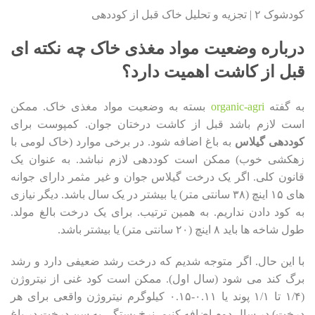
کودشوک ۲ | تجزیه و تحلیل خاک قبل از کوددهی
درباره وضعیت مواد مغذی خاک چه نکته ای
قبل از کاشت اهمیت دارد؟
به گفته
organic-agri
بسته به وضعیت مواد مغذی خاک. ممکن
است لازم باشد قبل از کاشت درختان جوان. کمپوست برای
کوددهی گیلاس
به باغ اضافه شود. در برخی موارد (خاک لومی با
زهکشی خوب) ممکن است کوددهی لازم نباشد. به عنوان یک
قانون کلی. اگر یک درخت گیلاس جوان و غیر مثمر دارای جوانه
های ۱۵ اینچ (۳۸ سانتی متر) یا بیشتر در یک سال باشد. دیگر نیازی
به کود دادن نداریم. به همین ترتیب. برای یک درخت بالغ مولد.
طول شاخه ها باید ۸ اینچ (۲۰ سانتی متر) یا بیشتر باشد.
با این حال. اگر متوجه شدیم که درخت رشد ضعیفی دارد و رشد
برگ کند می شود (سال اول). ممکن است کود غنی از نیتروژن
(۱/۴ تا ۱/۱ پوند یا ۰.۱۱-۰.۱۵ کیلوگرم نیتروژن واقعی برای هر
درخت) در سال دوم اضافه کنیم. نرخ بستگی به سن درخت در باغ