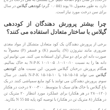
دارد. به طور معمول. ⅛ پوند (۰.۰۵۵ گرم)
کوددهی گیلاس
در سال
برای سن درخت مورد نیاز است.
چرا بیشتر پرورش دهندگان از کوددهی
گیلاس با ساختار متعادل استفاده می کنند؟
برخی از پرورش دهندگان یک کود متعادل متشکل از مواد مغذی
ضروری مانند نیتروژن (N). پتاسیم (K) و فسفر (P) معمولاً به
صورت دانه ای برای دو سال اول استفاده می کنند. می توانیم این
دانه ها را به نسبت ۱۰-۱۰-۱۰. ۵-۱۰-۱۰ N-P-K به خاک بمالیم.
هنگام پرورش درختان گیلاس شیرین. این نسبت های
کوددهی
گیلاس
می تواند ۱۵-۱۵-۱۵ یا ۱۰-۱۵-۱۵ N-P-K باشد. در سال
سوم. پرورش دهندگان می توانند با کود مایع سمپاشی کنند. در یک
باغ گیلاس با خاک های سبک تا متوسط. ۳۰۰-۷۰۰ درخت در هکتار
(۱۲۰-۲۸۰ در هر هکتار) برای عملکرد مورد انتظار ۲۰ متریک تن
در هکتار (۸ متریک تن در هکتار) با توصیه کود پایه ۵۵ N 55 بکارید.