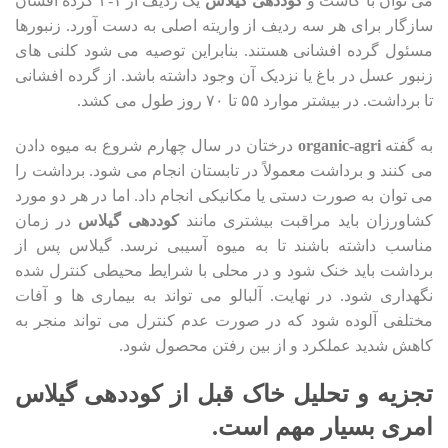
می توان با کاشت و
کوددهی گیلاس
یک ردیف از ۱-۲ گرده افشان
سازگار برای هر سه ردیف از واریته اصلی به دست آورد. زنبورها
مسئول گرده افشانی هستند. بنابراین توصیه می شود کلنی های
زنبور عسل در باغ یا نزدیک آن وجود داشته باشد. از گرده افشانی
تا برداشت. در بیشتر موارد ۵۵ تا ۷۰ روز طول می کشد.
به گفته
organic-agri
درختان در سال چهارم شروع به میوه دادن
می کنند و برداشت معمولاً در تابستان انجام می شود. برداشت را
می توان به صورت دستی یا مکانیکی انجام داد. اما در هر دو مورد
کشاورزان باید مراقبت بیشتری مانند
کوددهی گیلاس
در زمان
مناسب داشته باشند تا به میوه آسیبی نرسد. گیلاس پس از
برداشت باید خنک شود و در محلی با شرایط محیطی کنترل شده
نگهداری شود. در نهایت. آلبالو می تواند به بیماری ها و آفات
مختلفی آلوده شود که در صورت عدم کنترل می تواند منجر به
کاهش شدید عملکرد و از بین رفتن محصول شود.
تجزیه و تحلیل خاک قبل از کوددهی گیلاس
امری بسیار مهم است.