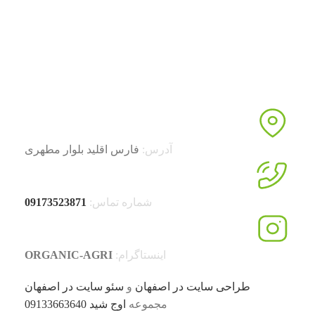
خرید پنل خورشیدی کشاورزی کرد. امروزه شناخت ما از
مطالب و محصولات بیشتر شده و با راه اندازی فروشگاه
اینترنتی خود گامی مهم برای بهبود فرآیند سفارش گیری از
مشتریان خود انجام داده ایم.
آدرس:
فارس اقلید بلوار مطهری
شماره تماس:
09173523871
اینستاگرام:
ORGANIC-AGRI
طراحی سایت در اصفهان
و
سئو سایت در اصفهان
مجموعه
اوج شید
09133663640