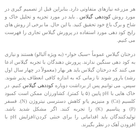
هر مزرعه نیازهای متفاوتی دارد. بنابراین قبل از تصمیم گیری در
مورد روش
کوددهی گیلاس
. باید در مورد تجزیه و تحلیل خاک و
شاخ و برگ باغ خود تحقیق کنید. با این حال. ما برخی از روش های
رایج کود دهی مورد استفاده در پرورش گیلاس تجاری را فهرست
می کنیم.
درختان گیلاس عموماً «سبک خوار» (به ویژه آلبالو) هستند و نیازی
به کود دهی سنگین ندارند. پرورش دهندگان با تجربه گیلاس ادعا
می کنند که درختان گیلاس باید هر بهار (معمولاً در چهار سال اول
رشد) بارور شوند تا زمانی که به اندازه کافی انعطاف پذیر شوند.
سپس. می توانیم پس از برداشت دوباره
کوددهی گیلاس
کنیم. در
خاک هایی با pH پایین (۵ یا کمتر). کشاورزان ممکن است کمبود
کلسیم (Ca) و منیزیم یا/و کاهش دسترسی نیتروژن (N). فسفر
(P) و پتاسیم (K) را تجربه کنند. اگر مشکل شدید باشد.
تولیدکنندگان باید اقداماتی را برای خنثی کردن/افزایش pH با
افزودن آهک در نظر بگیرند.