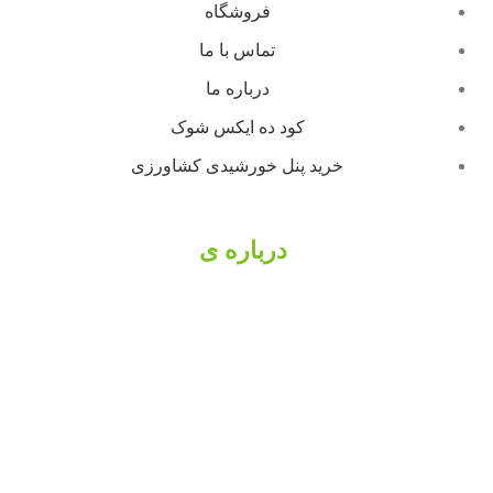
فروشگاه
تماس با ما
درباره ما
کود ده ایکس شوک
خرید پنل خورشیدی کشاورزی
درباره ی
بهسازان کشت
بهسازان کشت با داشتن بیش از 10 سال سابقه مداوم و
مستمر در حوزه کشاورزی، بینش عمیقی از کم و کیف این
صنعت به دست آورده است. بهسازان کشت با برآورده
کردن نیاز های کشاورزان و باغداران به یکی از فعالان
بزرگ در زمینه محصولات کشاورزی از جمله
کود شوک
،
کود مینرال تکسا محسوب می شود. همچنین با درنظر
گرفتن بحران های کشور اقدام به تجهیز فروشگاه خود برای