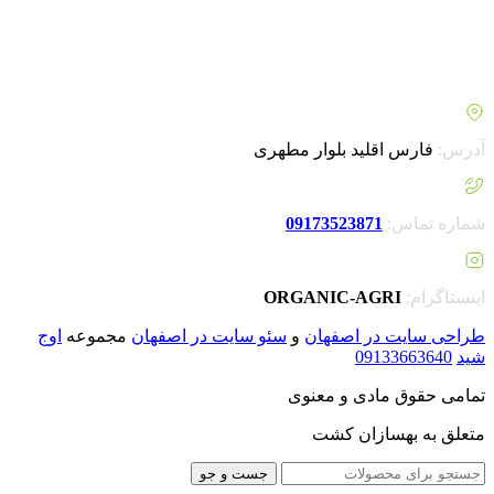
خرید پنل خورشیدی کشاورزی کرد. امروزه شناخت ما از مطالب و
محصولات بیشتر شده و با راه اندازی فروشگاه اینترنتی خود گامی
مهم برای بهبود فرآیند سفارش گیری از مشتریان خود انجام داده
ایم.
آدرس:
فارس اقلید بلوار مطهری
شماره تماس:
09173523871
اینستاگرام:
ORGANIC-AGRI
طراحی سایت در اصفهان
و
سئو سایت در اصفهان
مجموعه
اوج
شید
09133663640
تمامی حقوق مادی و معنوی
متعلق به بهسازان کشت
جست و جو