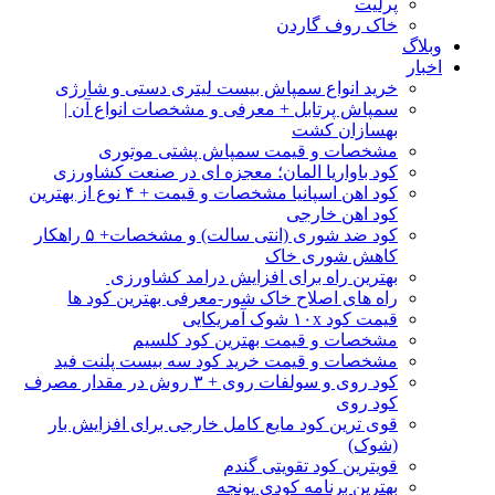
پرلیت
خاک روف گاردن
وبلاگ
اخبار
خرید انواع سمپاش بیست لیتری دستی و شارژی
سمپاش پرتابل + معرفی و مشخصات انواع آن |
بهسازان کشت
مشخصات و قیمت سمپاش پشتی موتوری
کود باواریا المان؛ معجزه ای در صنعت کشاورزی
کود اهن اسپانیا مشخصات و قیمت + ۴ نوع از بهترین
کود اهن خارجی
کود ضد شوری (انتی سالت) و مشخصات+ ۵ راهکار
کاهش شوری خاک
بهترین راه برای افزایش درامد کشاورزی
راه های اصلاح خاک شور-معرفی بهترین کود ها
قیمت کود ۱۰x شوک آمریکایی
مشخصات و قیمت بهترین کود کلسیم
مشخصات و قیمت خرید کود سه بیست پلنت فید
کود روی و سولفات روی + ۳ روش در مقدار مصرف
کود روی
قوی ترین کود مایع کامل خارجی برای افزایش بار
(شوک)
قویترین کود تقویتی گندم
بهترین برنامه کودی یونجه