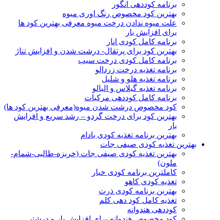
برنامه کوددهی انگور
بهترین کود مخصوص رنگ اوری میوه
علت میوه ندادن درخت میوه معرفی بهترین کود ها
برای افزایش بار
برنامه کامل کودی انار
بهترین کود برای پرتقال- درشت شدن و افزایش تناژ
برنامه کامل کودی درخت سیب
برنامه تغذیه درخت زردالو
برنامه تغذیه هلو و شلیل
برنامه تغذیه گیلاس و البالو
برنامه کامل کوددهی مرکبات
کود مخصوص درشت شدن میوه(معرفی بهترین کود ها)
بهترین کود برای درخت گردو – رشد سریع و افزایش
بار
بهترین برنامه تغذیه کودی بادام
بهترین تغذیه کودی صیفی جات
بهترین تغذیه کودی صیفی جات (خربزه-طالبی-شمام-
ملون)
کاملترین برنامه کودی خیار
تغذیه کودی کاهو
بهتربن برنامه کودی ذرت
تغذیه کامل کود دهی کلم
کوددهی هندوانه
کود مخصوص هندوانه برای افزایش بار و درشتی