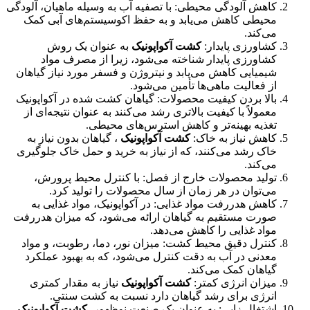
کاهش آلودگی محیطی: با تصفیه آب به وسیله ماهیان، آلودگی
محیطی کاهش می‌یابد و به حفظ اکوسیستم‌های آبی کمک
می‌کند.
کشاورزی پایدار:
کشت آکواپونیک
به عنوان یک روش
کشاورزی پایدار شناخته می‌شود، زیرا از مصرف مواد
شیمیایی کاهش می‌یابد و نیتروژن و فسفر مورد نیاز گیاهان
از فعالیت ماهی‌ها تأمین می‌شود.
بالا بردن کیفیت محصولات: گیاهان کشت شده در آکواپونیک
معمولاً با کیفیت بالاتری رشد می‌کنند به عنوان نتیجه‌ای از
تغذیه بهینه‌تر و کاهش استرس‌های محیطی.
کاهش نیاز به خاک:
کشت آکواپونیک
، گیاهان بدون نیاز به
خاک رشد می‌کنند، که از نیاز به خرید و حمل خاک جلوگیری
می‌کند.
تولید محصولات خارج از فصل: با کنترل محیط پرورش،
می‌توان در هر زمان از سال محصولات را تولید کرد.
کاهش هدررفت مواد غذایی: در آکواپونیک، مواد غذایی به
صورت مستقیم به گیاهان ارائه می‌شود، که میزان هدررفت
مواد غذایی را کاهش می‌دهد.
کنترل دقیق محیط کشت: میزان نور، دما، رطوبت، و مواد
معدنی در آب به دقت کنترل می‌شود، که به بهبود عملکرد
گیاهان کمک می‌کند.
میزان انرژی کمتر:
کشت آکواپونیک
نیاز به مقدار کمتری
انرژی برای رشد گیاهان دارد نسبت به کشت سنتی.
اشتغال زایی: به عنوان یک صنعت نوظهور،
کشت آکواپونیک