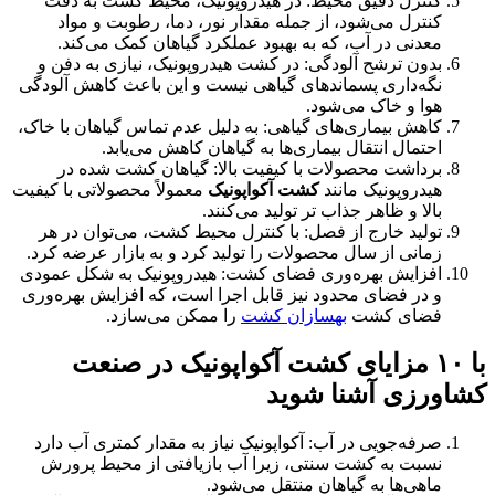
کنترل دقیق محیط: در هیدروپونیک، محیط کشت به دقت
کنترل می‌شود، از جمله مقدار نور، دما، رطوبت و مواد
معدنی در آب، که به بهبود عملکرد گیاهان کمک می‌کند.
بدون ترشح آلودگی: در کشت هیدروپونیک، نیازی به دفن و
نگه‌داری پسماند‌های گیاهی نیست و این باعث کاهش آلودگی
هوا و خاک می‌شود.
کاهش بیماری‌های گیاهی: به دلیل عدم تماس گیاهان با خاک،
احتمال انتقال بیماری‌ها به گیاهان کاهش می‌یابد.
برداشت محصولات با کیفیت بالا: گیاهان کشت شده در
هیدروپونیک مانند
کشت آکواپونیک
معمولاً محصولاتی با کیفیت
بالا و ظاهر جذاب تر تولید می‌کنند.
تولید خارج از فصل: با کنترل محیط کشت، می‌توان در هر
زمانی از سال محصولات را تولید کرد و به بازار عرضه کرد.
افزایش بهره‌وری فضای کشت: هیدروپونیک به شکل عمودی
و در فضای محدود نیز قابل اجرا است، که افزایش بهره‌وری
فضای کشت
بهسازان کشت
را ممکن می‌سازد.
با ۱۰ مزایای کشت آکواپونیک در صنعت
کشاورزی آشنا شوید
صرفه‌جویی در آب: آکواپونیک نیاز به مقدار کمتری آب دارد
نسبت به کشت سنتی، زیرا آب بازیافتی از محیط پرورش
ماهی‌ها به گیاهان منتقل می‌شود.