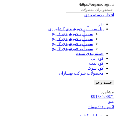
https://organic-agri.ir/
انتخاب دسته بندی
بذر
پنل پمپ آب خورشیدی کشاورزی
پمپ آب خورشیدی ۱ اینچ
پمپ آب خورشیدی ۲ اینچ
پمپ آب خورشیدی ۳ اینچ
پمپ آب خورشیدی ۴ اینچ
دسته بندی نشده
کود آلی
کود بمب
کود شوک
محصولات شرکت بهسازان
جست و جو
مشاوره :
09173523871
منو
0
موارد
0
تومان
بهسازان کشت