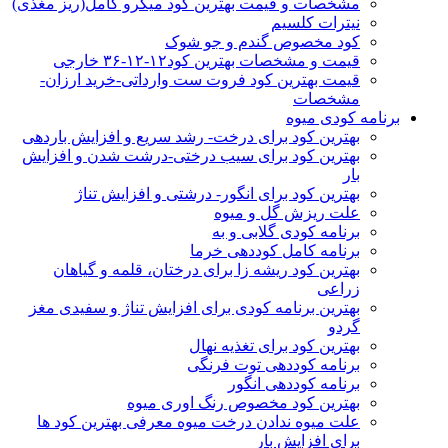
مشخصات و قیمت بهترین کود میکرو کامل(ریز مغذی)
نیترات کلسیم
کود مخصوص گندم و جو شوک
قیمت و مشخصات بهترین کود۱۲-۱۲-۳۶ خارجی
قیمت بهترین کود فروت ست وارداتی-خرید ارزان-
مشخصات
برنامه کودی میوه
بهترین کود برای درخت- رشد سریع و افزایش باردهی
بهترین کود برای سیب درختی-درشت شدن و افزایش
بار
بهترین کود برای انگور- درشتی و افزایش تناژ
علت ریزش گل و میوه
برنامه کودی گلابی و به
برنامه کامل کوددهی خرما
بهترین کود ریشه زا برای درختان، قلمه و گیاهان
زراعی
بهترین برنامه کودی برای افزایش تناژ و سفیدی مغز
گردو
بهترین کود برای تغذیه نهال
برنامه کوددهی توت فرنگی
برنامه کوددهی انگور
بهترین کود مخصوص رنگ اوری میوه
علت میوه ندادن درخت میوه معرفی بهترین کود ها
برای افزایش بار