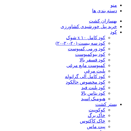
منو
دسته بندی ها
بهسازان کشت
خرید پنل خورشیدی کشاورزی
کود
کود کامل ۱۰ x شوک
کود سه بیست (۲۰-۲۰-۲۰)
کود ورمی کمپوست
کود بیوکمپوست
کود فسفر بالا
کمپوست مایع مرغی
پلیت مرغی
کود کامل آلی گرانوله
کود مخصوص چالکود
کود پلنت فید
کود پتاس بالا
هیومیک اسید
بستر کشت
کوکوپیت
خاک برگ
خاک کاکتوس
پیت ماس