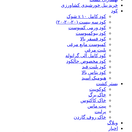
خرید پنل خورشیدی کشاورزی
کود
کود کامل ۱۰ x شوک
کود سه بیست (۲۰-۲۰-۲۰)
کود ورمی کمپوست
کود بیوکمپوست
کود فسفر بالا
کمپوست مایع مرغی
پلیت مرغی
کود کامل آلی گرانوله
کود مخصوص چالکود
کود پلنت فید
کود پتاس بالا
هیومیک اسید
بستر کشت
کوکوپیت
خاک برگ
خاک کاکتوس
پیت ماس
پرلیت
خاک روف گاردن
وبلاگ
اخبار