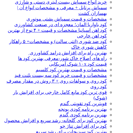
خرید انواع سمپاش بیست لیتری دستی و شارژی
سمپاش پرتابل + معرفی و مشخصات انواع آن |
بهسازان کشت
مشخصات و قیمت سمپاش پشتی موتوری
کود باواریا المان؛ معجزه ای در صنعت کشاورزی
کود اهن اسپانیا مشخصات و قیمت + ۴ نوع از بهترین
کود اهن خارجی
کود ضد شوری (انتی سالت) و مشخصات+ ۵ راهکار
کاهش شوری خاک
بهترین راه برای افزایش درامد کشاورزی
راه های اصلاح خاک شور-معرفی بهترین کود ها
قیمت کود ۱۰x شوک آمریکایی
مشخصات و قیمت بهترین کود کلسیم
مشخصات و قیمت خرید کود سه بیست پلنت فید
کود روی و سولفات روی + ۳ روش در مقدار مصرف
کود روی
قوی ترین کود مایع کامل خارجی برای افزایش بار
(شوک)
قویترین کود تقویتی گندم
بهترین برنامه کودی یونجه
بهترین برنامه کودی گندم
بهترین کود برای گلخانه- رشد سریع و افزایش محصول
کود برای افزایش تناژ جو
بهترین کود سبزیجات برای رشد سریع