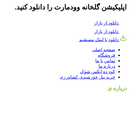
اپلیکیشن گلخانه وودمارت را دانلود کنید.
دانلود از بازار
دانلود از بازار
دانلود با لینک مستقیم
صفحه اصلی
فروشگاه
تماس با ما
درباره ما
کود ده ایکس شوک
خرید پنل خورشیدی کشاورزی
درباره ی
بهسازان کشت
بهسازان کشت با داشتن بیش از 10 سال سابقه مداوم و مستمر در
حوزه کشاورزی، بینش عمیقی از کم و کیف این صنعت به دست
آورده است. بهسازان کشت با برآورده کردن نیاز های کشاورزان و
باغداران به یکی از فعالان بزرگ در زمینه محصولات کشاورزی از
جمله
کود شوک
، کود مینرال تکسا محسوب می شود. همچنین با
درنظر گرفتن بحران های کشور اقدام به تجهیز فروشگاه خود برای