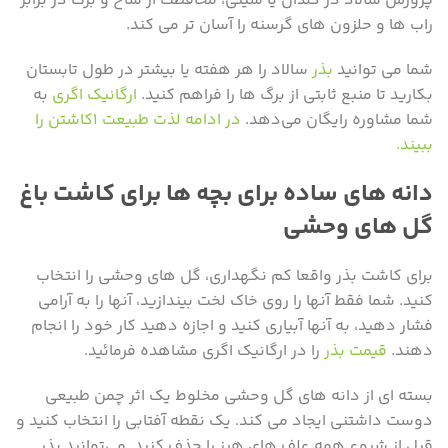
پرورش سالاد در گلدان یا سینی، محافظت از شاخ و برگ در برابر
راب ها و حلزون های گرسنه را آسان تر می کند.
شما می توانید
بذر
سالاد را هر هفته یا بیشتر در طول تابستان
بکارید تا منبع ثابتی از برگ ها را فراهم کنید.
ارگانیک اگری
به
شما مشاوره رایگان می‌دهد.
در ادامه لذت طبیعت ۱کاشتن را
ببیند.
دانه های ساده برای بچه ها برای کاشت باغ
گل های وحشی
برای کاشت بذر واقعا کم نگهداری، گل های وحشی را انتخاب
کنید. شما فقط آنها را روی خاک لخت بیندازید، آنها را به آرامی
فشار دهید، به آنها آبیاری کنید و اجازه دهید کار خود را انجام
دهند.
قیمت بذر
را در ارگانیک اگری مشاهده فرمائید.
بسته ای از دانه های گل وحشی مخلوط یک اثر چمن طبیعی
دوست داشتنی ایجاد می کند. یک نقطه آفتابی را انتخاب کنید و
قبل از شروع همه علف های هرز را حذف کنید. می‌توانید بذر