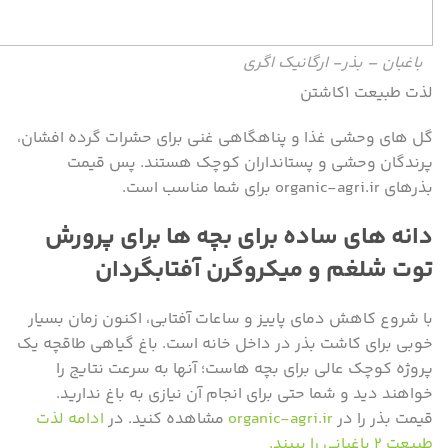
باغبان – بذر- ارگانیک اگری
لذت طبیعت ۱کاشتن
گل های وحشی غذا و پناهگاهی غنی برای حشرات گرده افشان،
پرندگان وحشی و پستانداران کوچک هستند. پس قیمت
بذرهای organic-agri.ir برای شما مناسب است.
دانه های ساده برای بچه ها برای پرورش
توت شلغم و میکروگرن آفتابگردان
با شروع کاهش دمای پاییز و ساعات آفتابی، اکنون زمان بسیار
خوبی برای کاشت بذر در داخل خانه است. باغ گیاهی طاقچه یک
پروژه کوچک عالی برای بچه هاست؛ آنها به سرعت نتایج را
خواهند دید و شما حتی برای انجام آن نیازی به باغ ندارید.
قیمت بذر را در
organic-agri.ir
مشاهده کنید. در
ادامه لذت
طبیعت ۲ باغبانی را ببیند.